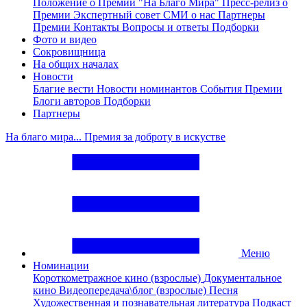
Положение о Премии "На Благо Мира"
Пресс-релиз о
Премии
Экспертный совет
СМИ о нас
Партнеры
Премии
Контакты
Вопросы и ответы
Подборки
Фото и видео
Сокровищница
На общих началах
Новости
Благие вести
Новости номинантов
События Премии
Блоги авторов
Подборки
Партнеры
На благо мира... Премия за доброту в искустве
Меню
Номинации
Короткометражное кино (взрослые)
Документальное
кино
Видеопередача\блог (взрослые)
Песня
Художественная и познавательная литература
Подкаст