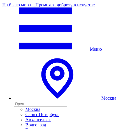
На благо мира... Премия за доброту в искустве
Меню
Москва
Москва
Санкт-Петербург
Архангельск
Волгоград