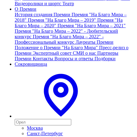
Видеоролики и шортс
Театр
О Премии
История создания Премии
Премия "На Благо Мира –
2018"
Премия "На Благо Мира – 2019"
Премия "На
Благо Мира – 2020"
Премия "На Благо Мира – 2021"
Премия "На Благо Мира – 2022" - Любительский
конкурс
Премия "На Благо Мира – 2022" -
Профессиональный конкурс
Лауреаты Премии
Положение о Премии "На Благо Мира"
Пресс-релиз о
Премии
Экспертный совет
СМИ о нас
Партнеры
Премии
Контакты
Вопросы и ответы
Подборки
Сокровищница
Москва
Санкт-Петербург