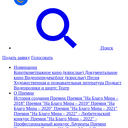
Поиск
Подать заявку
Голосовать
Номинации
Короткометражное кино (взрослые)
Документальное
кино
Видеопередача\блог (взрослые)
Песня
Художественная и познавательная литература
Подкаст
Видеоролики и шортс
Театр
О Премии
История создания Премии
Премия "На Благо Мира –
2018"
Премия "На Благо Мира – 2019"
Премия "На
Благо Мира – 2020"
Премия "На Благо Мира – 2021"
Премия "На Благо Мира – 2022" - Любительский
конкурс
Премия "На Благо Мира – 2022" -
Профессиональный конкурс
Лауреаты Премии