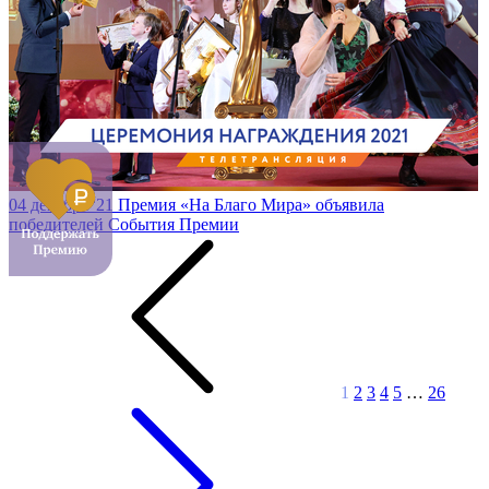
04 декабря '21
Премия «На Благо Мира» объявила
победителей
События Премии
1
2
3
4
5
…
26