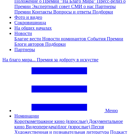
Положение о Премии "На Благо Мира"
Пресс-релиз о
Премии
Экспертный совет
СМИ о нас
Партнеры
Премии
Контакты
Вопросы и ответы
Подборки
Фото и видео
Сокровищница
На общих началах
Новости
Благие вести
Новости номинантов
События Премии
Блоги авторов
Подборки
Партнеры
На благо мира... Премия за доброту в искустве
Меню
Номинации
Короткометражное кино (взрослые)
Документальное
кино
Видеопередача\блог (взрослые)
Песня
Художественная и познавательная литература
Подкаст