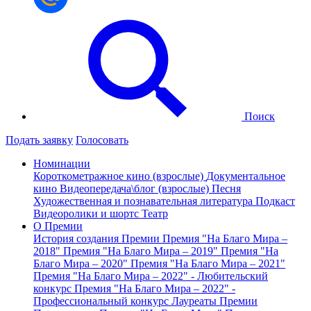
Поиск
Подать заявку
Голосовать
Номинации
Короткометражное кино (взрослые)
Документальное
кино
Видеопередача\блог (взрослые)
Песня
Художественная и познавательная литература
Подкаст
Видеоролики и шортс
Театр
О Премии
История создания Премии
Премия "На Благо Мира –
2018"
Премия "На Благо Мира – 2019"
Премия "На
Благо Мира – 2020"
Премия "На Благо Мира – 2021"
Премия "На Благо Мира – 2022" - Любительский
конкурс
Премия "На Благо Мира – 2022" -
Профессиональный конкурс
Лауреаты Премии