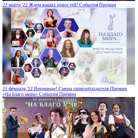
22 марта '22
Ждем ваших новостей!
События Премии
21 февраля '22
Внимание! Смена правообладателя Премии
«На благо мира»
События Премии