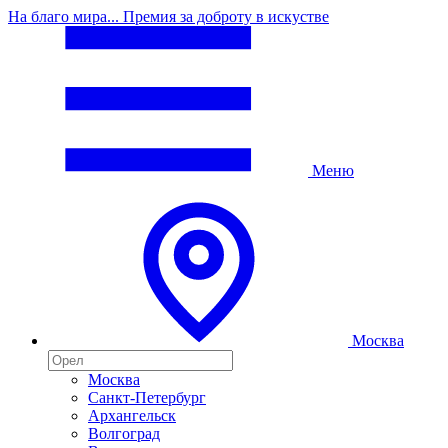
На благо мира... Премия за доброту в искустве
Меню
Москва
Москва
Санкт-Петербург
Архангельск
Волгоград