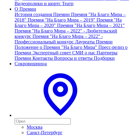
Видеоролики и шортс
Театр
О Премии
История создания Премии
Премия "На Благо Мира –
2018"
Премия "На Благо Мира – 2019"
Премия "На
Благо Мира – 2020"
Премия "На Благо Мира – 2021"
Премия "На Благо Мира – 2022" - Любительский
конкурс
Премия "На Благо Мира – 2022" -
Профессиональный конкурс
Лауреаты Премии
Положение о Премии "На Благо Мира"
Пресс-релиз о
Премии
Экспертный совет
СМИ о нас
Партнеры
Премии
Контакты
Вопросы и ответы
Подборки
Сокровищница
Москва
Санкт-Петербург