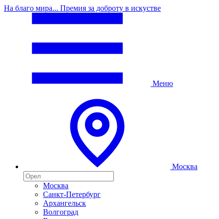
На благо мира... Премия за доброту в искустве
Меню
Москва
Москва
Санкт-Петербург
Архангельск
Волгоград