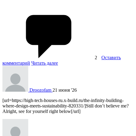
2
Оставить
комментарий
Читать далее
Droozofam
21 июня '26
[url=https://high-tech-houses-ru.x-build.ru/the-infinity-building-
where-design-meets-sustainability-820331/]Still don’t believe me?
Alright, see for yourself right below[/url]