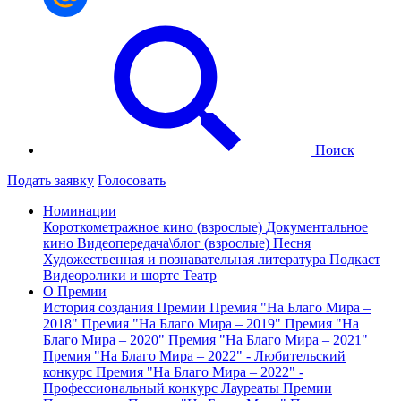
Поиск
Подать заявку
Голосовать
Номинации
Короткометражное кино (взрослые)
Документальное
кино
Видеопередача\блог (взрослые)
Песня
Художественная и познавательная литература
Подкаст
Видеоролики и шортс
Театр
О Премии
История создания Премии
Премия "На Благо Мира –
2018"
Премия "На Благо Мира – 2019"
Премия "На
Благо Мира – 2020"
Премия "На Благо Мира – 2021"
Премия "На Благо Мира – 2022" - Любительский
конкурс
Премия "На Благо Мира – 2022" -
Профессиональный конкурс
Лауреаты Премии