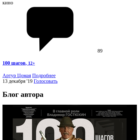
кино
89
100 шагов
, 12+
Артур Цомая
Подробнее
13 декабря '19
Голосовать
Блог автора