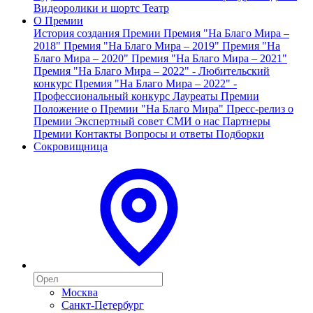
Видеоролики и шортс
Театр
О Премии
История создания Премии
Премия "На Благо Мира –
2018"
Премия "На Благо Мира – 2019"
Премия "На
Благо Мира – 2020"
Премия "На Благо Мира – 2021"
Премия "На Благо Мира – 2022" - Любительский
конкурс
Премия "На Благо Мира – 2022" -
Профессиональный конкурс
Лауреаты Премии
Положение о Премии "На Благо Мира"
Пресс-релиз о
Премии
Экспертный совет
СМИ о нас
Партнеры
Премии
Контакты
Вопросы и ответы
Подборки
Сокровищница
Москва
Санкт-Петербург