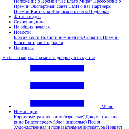
Положение о Премии "На Благо Мира"
Пресс-релиз о
Премии
Экспертный совет
СМИ о нас
Партнеры
Премии
Контакты
Вопросы и ответы
Подборки
Фото и видео
Сокровищница
На общих началах
Новости
Благие вести
Новости номинантов
События Премии
Блоги авторов
Подборки
Партнеры
На благо мира... Премия за доброту в искустве
Меню
Номинации
Короткометражное кино (взрослые)
Документальное
кино
Видеопередача\блог (взрослые)
Песня
Художественная и познавательная литература
Подкаст