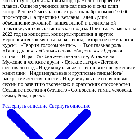
кого-то курс Димы - катализатор, трамплин творческих
планов. Один из учеников записал песню и снял клип,
который через 2 месяца после практик набрал около 10 000
просмотров. На практике Светланы Танец Души -
объединение духовной, танцевальной и целительной
практики, уникальная авторская подача. Принимаем заявки на
2022 год на концерты, концерты-практики и другие
мероприятия как музыкальная группа, авторские семинары и
курсы: - «Творим голосом мечты», - «Твоя главная роль», -
«Танец души», - «Семья - основа общества» - «Здоровая
спина» - Игра «Улыбка женственности», А также на -
Мужские и женские круги, - Детские лагеря - Детские
фестивали и тд - Индивидуальные и групповые погружения и
медитации - Индивидуальные и групповые танцы/йога/
раскрытие женственности - Индивидуальные и групповые
сессии по развитию творческих и ораторских способностей -
Создание поселения будущего - Сотворение гимна человека,
семьи, Рода, проекта
Развернуть описание
Свернуть описание