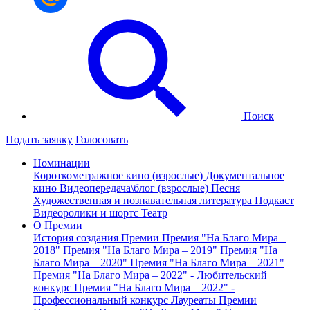
Поиск
Подать заявку
Голосовать
Номинации
Короткометражное кино (взрослые)
Документальное
кино
Видеопередача\блог (взрослые)
Песня
Художественная и познавательная литература
Подкаст
Видеоролики и шортс
Театр
О Премии
История создания Премии
Премия "На Благо Мира –
2018"
Премия "На Благо Мира – 2019"
Премия "На
Благо Мира – 2020"
Премия "На Благо Мира – 2021"
Премия "На Благо Мира – 2022" - Любительский
конкурс
Премия "На Благо Мира – 2022" -
Профессиональный конкурс
Лауреаты Премии