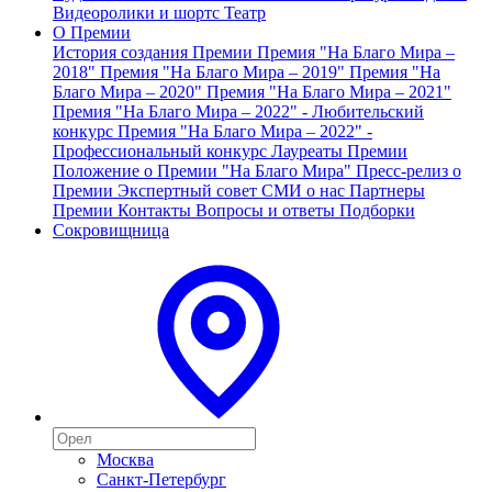
Видеоролики и шортс
Театр
О Премии
История создания Премии
Премия "На Благо Мира –
2018"
Премия "На Благо Мира – 2019"
Премия "На
Благо Мира – 2020"
Премия "На Благо Мира – 2021"
Премия "На Благо Мира – 2022" - Любительский
конкурс
Премия "На Благо Мира – 2022" -
Профессиональный конкурс
Лауреаты Премии
Положение о Премии "На Благо Мира"
Пресс-релиз о
Премии
Экспертный совет
СМИ о нас
Партнеры
Премии
Контакты
Вопросы и ответы
Подборки
Сокровищница
Москва
Санкт-Петербург