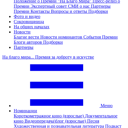
Положение о Премии "На Благо Мира"
Пресс-релиз о
Премии
Экспертный совет
СМИ о нас
Партнеры
Премии
Контакты
Вопросы и ответы
Подборки
Фото и видео
Сокровищница
На общих началах
Новости
Благие вести
Новости номинантов
События Премии
Блоги авторов
Подборки
Партнеры
На благо мира... Премия за доброту в искустве
Меню
Номинации
Короткометражное кино (взрослые)
Документальное
кино
Видеопередача\блог (взрослые)
Песня
Художественная и познавательная литература
Подкаст