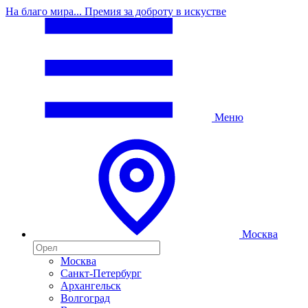
На благо мира... Премия за доброту в искустве
Меню
Москва
Москва
Санкт-Петербург
Архангельск
Волгоград