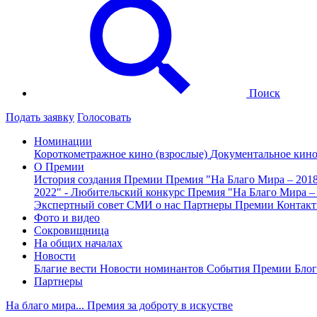
Поиск
Подать заявку
Голосовать
Номинации
Короткометражное кино (взрослые)
Документальное кин
О Премии
История создания Премии
Премия "На Благо Мира – 201
2022" - Любительский конкурс
Премия "На Благо Мира –
Экспертный совет
СМИ о нас
Партнеры Премии
Контак
Фото и видео
Сокровищница
На общих началах
Новости
Благие вести
Новости номинантов
События Премии
Блог
Партнеры
На благо мира... Премия за доброту в искустве