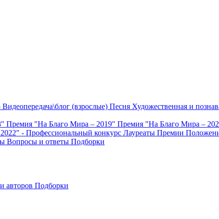
о
Видеопередача\блог (взрослые)
Песня
Художественная и познав
8"
Премия "На Благо Мира – 2019"
Премия "На Благо Мира – 20
 2022" - Профессиональный конкурс
Лауреаты Премии
Положени
ты
Вопросы и ответы
Подборки
и авторов
Подборки