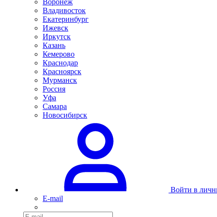
Воронеж
Владивосток
Екатеринбург
Ижевск
Иркутск
Казань
Кемерово
Краснодар
Красноярск
Мурманск
Россия
Уфа
Самара
Новосибирск
Войти в личн
E-mail