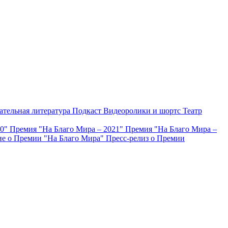
ательная литература
Подкаст
Видеоролики и шортс
Театр
20"
Премия "На Благо Мира – 2021"
Премия "На Благо Мира –
е о Премии "На Благо Мира"
Пресс-релиз о Премии