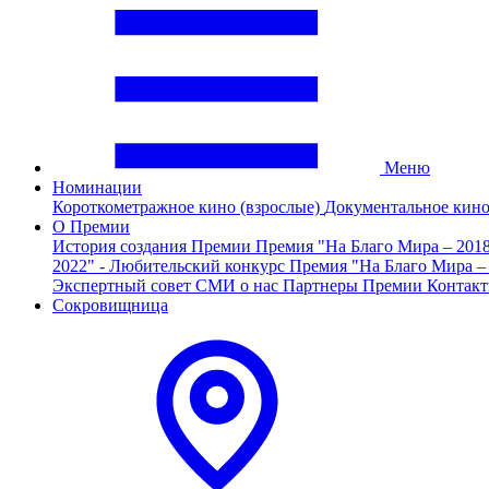
Меню
Номинации
Короткометражное кино (взрослые)
Документальное кин
О Премии
История создания Премии
Премия "На Благо Мира – 201
2022" - Любительский конкурс
Премия "На Благо Мира –
Экспертный совет
СМИ о нас
Партнеры Премии
Контак
Сокровищница