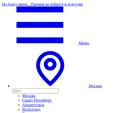
На благо мира... Премия за доброту в искустве
Меню
Москва
Москва
Санкт-Петербург
Архангельск
Волгоград