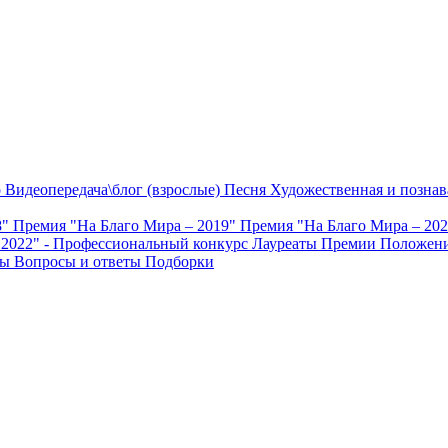
о
Видеопередача\блог (взрослые)
Песня
Художественная и познав
8"
Премия "На Благо Мира – 2019"
Премия "На Благо Мира – 20
 2022" - Профессиональный конкурс
Лауреаты Премии
Положени
ты
Вопросы и ответы
Подборки