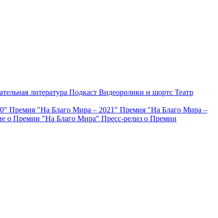
ательная литература
Подкаст
Видеоролики и шортс
Театр
20"
Премия "На Благо Мира – 2021"
Премия "На Благо Мира –
е о Премии "На Благо Мира"
Пресс-релиз о Премии