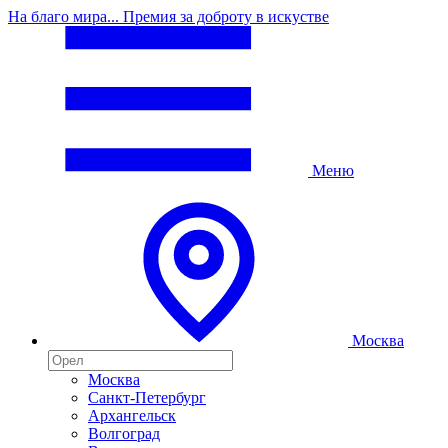
На благо мира... Премия за доброту в искустве
Меню
Москва
Москва
Санкт-Петербург
Архангельск
Волгоград