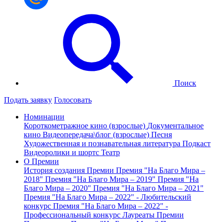
Поиск
Подать заявку
Голосовать
Номинации
Короткометражное кино (взрослые)
Документальное
кино
Видеопередача\блог (взрослые)
Песня
Художественная и познавательная литература
Подкаст
Видеоролики и шортс
Театр
О Премии
История создания Премии
Премия "На Благо Мира –
2018"
Премия "На Благо Мира – 2019"
Премия "На
Благо Мира – 2020"
Премия "На Благо Мира – 2021"
Премия "На Благо Мира – 2022" - Любительский
конкурс
Премия "На Благо Мира – 2022" -
Профессиональный конкурс
Лауреаты Премии