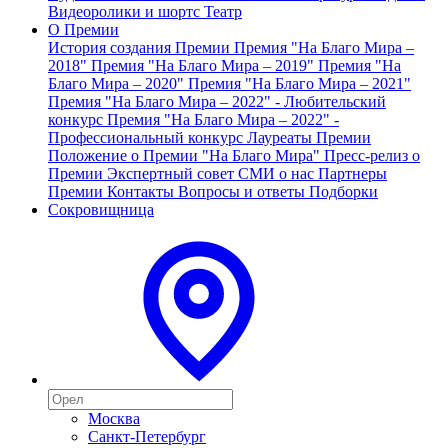
Видеоролики и шортс
Театр
О Премии
История создания Премии
Премия "На Благо Мира –
2018"
Премия "На Благо Мира – 2019"
Премия "На
Благо Мира – 2020"
Премия "На Благо Мира – 2021"
Премия "На Благо Мира – 2022" - Любительский
конкурс
Премия "На Благо Мира – 2022" -
Профессиональный конкурс
Лауреаты Премии
Положение о Премии "На Благо Мира"
Пресс-релиз о
Премии
Экспертный совет
СМИ о нас
Партнеры
Премии
Контакты
Вопросы и ответы
Подборки
Сокровищница
Москва
Санкт-Петербург