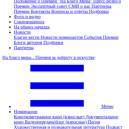
Положение о Премии "На Благо Мира"
Пресс-релиз о
Премии
Экспертный совет
СМИ о нас
Партнеры
Премии
Контакты
Вопросы и ответы
Подборки
Фото и видео
Сокровищница
На общих началах
Новости
Благие вести
Новости номинантов
События Премии
Блоги авторов
Подборки
Партнеры
На благо мира... Премия за доброту в искустве
Меню
Номинации
Короткометражное кино (взрослые)
Документальное
кино
Видеопередача\блог (взрослые)
Песня
Художественная и познавательная литература
Подкаст