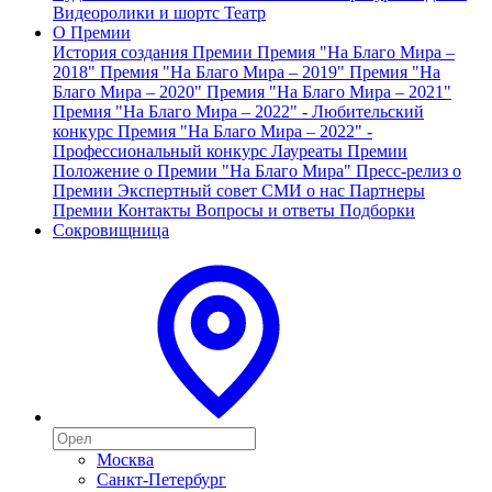
Видеоролики и шортс
Театр
О Премии
История создания Премии
Премия "На Благо Мира –
2018"
Премия "На Благо Мира – 2019"
Премия "На
Благо Мира – 2020"
Премия "На Благо Мира – 2021"
Премия "На Благо Мира – 2022" - Любительский
конкурс
Премия "На Благо Мира – 2022" -
Профессиональный конкурс
Лауреаты Премии
Положение о Премии "На Благо Мира"
Пресс-релиз о
Премии
Экспертный совет
СМИ о нас
Партнеры
Премии
Контакты
Вопросы и ответы
Подборки
Сокровищница
Москва
Санкт-Петербург