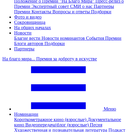
Положение о Премии "На Благо Мира"
Пресс-релиз о
Премии
Экспертный совет
СМИ о нас
Партнеры
Премии
Контакты
Вопросы и ответы
Подборки
Фото и видео
Сокровищница
На общих началах
Новости
Благие вести
Новости номинантов
События Премии
Блоги авторов
Подборки
Партнеры
На благо мира... Премия за доброту в искустве
Меню
Номинации
Короткометражное кино (взрослые)
Документальное
кино
Видеопередача\блог (взрослые)
Песня
Художественная и познавательная литература
Подкаст