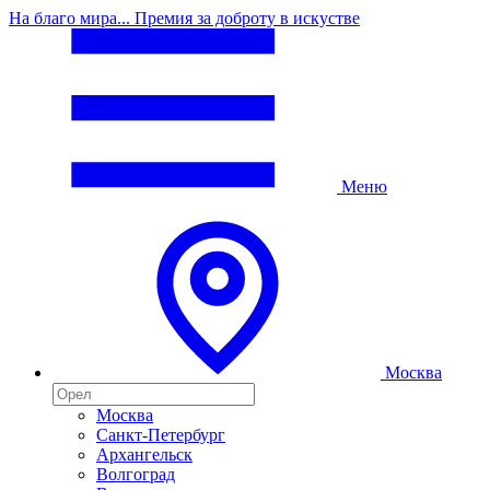
На благо мира... Премия за доброту в искустве
Меню
Москва
Москва
Санкт-Петербург
Архангельск
Волгоград