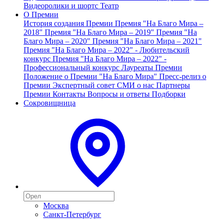
Видеоролики и шортс
Театр
О Премии
История создания Премии
Премия "На Благо Мира –
2018"
Премия "На Благо Мира – 2019"
Премия "На
Благо Мира – 2020"
Премия "На Благо Мира – 2021"
Премия "На Благо Мира – 2022" - Любительский
конкурс
Премия "На Благо Мира – 2022" -
Профессиональный конкурс
Лауреаты Премии
Положение о Премии "На Благо Мира"
Пресс-релиз о
Премии
Экспертный совет
СМИ о нас
Партнеры
Премии
Контакты
Вопросы и ответы
Подборки
Сокровищница
Москва
Санкт-Петербург