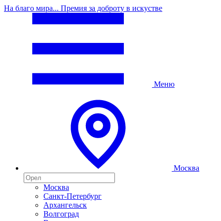
На благо мира... Премия за доброту в искустве
Меню
Москва
Москва
Санкт-Петербург
Архангельск
Волгоград