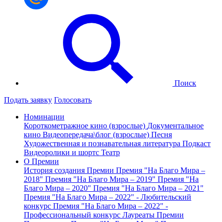
Поиск
Подать заявку
Голосовать
Номинации
Короткометражное кино (взрослые)
Документальное
кино
Видеопередача\блог (взрослые)
Песня
Художественная и познавательная литература
Подкаст
Видеоролики и шортс
Театр
О Премии
История создания Премии
Премия "На Благо Мира –
2018"
Премия "На Благо Мира – 2019"
Премия "На
Благо Мира – 2020"
Премия "На Благо Мира – 2021"
Премия "На Благо Мира – 2022" - Любительский
конкурс
Премия "На Благо Мира – 2022" -
Профессиональный конкурс
Лауреаты Премии