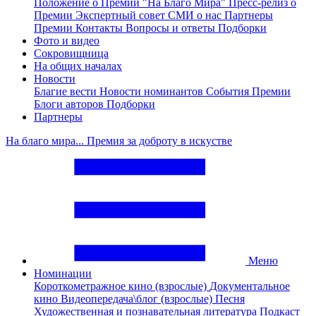
Положение о Премии "На Благо Мира"
Пресс-релиз о
Премии
Экспертный совет
СМИ о нас
Партнеры
Премии
Контакты
Вопросы и ответы
Подборки
Фото и видео
Сокровищница
На общих началах
Новости
Благие вести
Новости номинантов
События Премии
Блоги авторов
Подборки
Партнеры
На благо мира... Премия за доброту в искустве
Меню
Номинации
Короткометражное кино (взрослые)
Документальное
кино
Видеопередача\блог (взрослые)
Песня
Художественная и познавательная литература
Подкаст