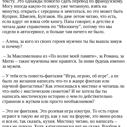
тексту. Это однажды помогло сдать перевод по французскому.
Могу иногда какую-то книгу, уже читанную, взять на
минутку, открыть с середины и зачитаться, но это может быть
Куприн, Шмелев, Булгаков. На даче летом читаю, что есть,
если вдруг не взяла себе книгу. Папа говорит, в детстве я
читала даже справочник по “Москвичу”, потому что мы
сидели в автосервисе, и больше там ничего не было.
– Алена, за кого из своих героев мужчин ты бы вышла замуж
и почему?
– За Максимилиана из «По волне моей памяти», за Романа, за
Митю – такие мужчины мне нравятся. За ними будешь именно
за мужем.
– У тебя есть повесть-фантазия "Игра, игрою, об игре", а не
было ли желания написать что-то в жанре фэнтази или
научной фантастики? Как относишься к мистике и читаешь ли
что-либо с мистическим сюжетом? И не хотела бы ты
написать мистическую историю о чем-то действительно
странном и жутком или просто необъяснимом?
– Это не фантазия. Это ролевая игра изнутри. То есть герои
играют в такую же игру, как у нас на форуме, это мини-ролка
и вся ее, так сказать, кухня. Мистику читаю, но написать –
пока не думала. Хотя, категорически нет не скажу. Вообще я