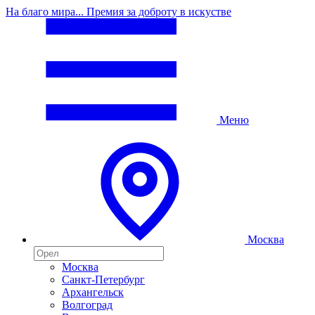
На благо мира... Премия за доброту в искустве
Меню
Москва
Москва
Санкт-Петербург
Архангельск
Волгоград