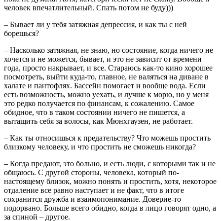
человек впечатлительный. Спать потом не буду)))
– Бывает ли у тебя затяжная депрессия, и как ты с ней
борешься?
– Насколько затяжная, не знаю, но состояние, когда ничего не
хочется и не можется, бывает, и это не зависит от времени
года, просто накрывает, и все. Стараюсь как-то кино хорошее
посмотреть, выйти куда-то, главное, не валяться на диване в
халате и пантофлях. Бассейн помогает и вообще вода. Если
есть возможность, можно уехать, и лучше к морю, но у меня
это редко получается по финансам, к сожалению. Самое
обидное, что в таком состоянии ничего не пишется, а
вытащить себя за волосы, как Мюнхгаузен, не работает.
– Как ты относишься к предательству? Что можешь простить
близкому человеку, и что простить не сможешь никогда?
– Когда предают, это больно, и есть люди, с которыми так и не
общаюсь. С другой стороны, человека, который по-
настоящему близок, можно понять и простить, хотя, некоторое
отдаление все равно наступает и не факт, что в итоге
сохранится дружба и взаимопонимание. Доверие-то
подорвано. Больше всего обидно, когда в лицо говорят одно, а
за спиной – другое.