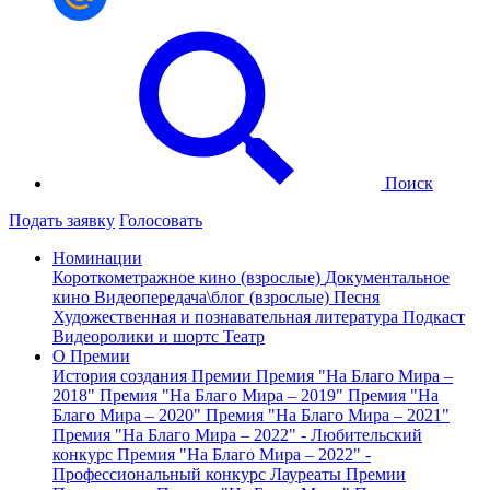
Поиск
Подать заявку
Голосовать
Номинации
Короткометражное кино (взрослые)
Документальное
кино
Видеопередача\блог (взрослые)
Песня
Художественная и познавательная литература
Подкаст
Видеоролики и шортс
Театр
О Премии
История создания Премии
Премия "На Благо Мира –
2018"
Премия "На Благо Мира – 2019"
Премия "На
Благо Мира – 2020"
Премия "На Благо Мира – 2021"
Премия "На Благо Мира – 2022" - Любительский
конкурс
Премия "На Благо Мира – 2022" -
Профессиональный конкурс
Лауреаты Премии