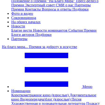
Положение о Премии "На Благо Мира"
Пресс-релиз о
Премии
Экспертный совет
СМИ о нас
Партнеры
Премии
Контакты
Вопросы и ответы
Подборки
Фото и видео
Сокровищница
На общих началах
Новости
Благие вести
Новости номинантов
События Премии
Блоги авторов
Подборки
Партнеры
На благо мира... Премия за доброту в искустве
Меню
Номинации
Короткометражное кино (взрослые)
Документальное
кино
Видеопередача\блог (взрослые)
Песня
Художественная и познавательная литература
Подкаст