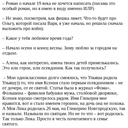
– Роман о начале 19 века не хочется написать (письма это
особый роман, но я имею в виду именно ИЛР)
– Не знаю, посмотрим, как фишка ляжет. Что-то будет про
Ольгу, которой писала Варя, я уже начала, но решила сначала
выложить про войну.
– Какое у тебя любимое время года?
– Начало осени и конец весны. Зиму люблю за городом на
отдыхе.
– Алена, как интересно, имена твоих детей примелькались.
Это или герои, или псевдоним. Как так получилось?
– Мои одноклассники долго смеялись, что Ульяша родила
Ульяшу)) то, что имя Ксения стало первым псевдонимом – не
от дочери, от ее святой. Статья была в журнал «Фома».
Фольшина – фамилия бабушки мужа, столбовой дворянки,
Ксения хорошо смотрелось рядом. Имя Гликерия мне
нравится, вот и стало именем героини, на дочь она не похожа.
А Моя Лика родилась 26 мая, на Гликерию Новгородскую, так
и назвали. Называли по святцам. Но не то что – вот родилась.
Так только Лика. Просто в честь почитаемого в семье
святого.