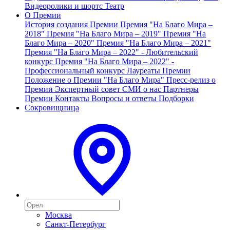
Видеоролики и шортс
Театр
О Премии
История создания Премии
Премия "На Благо Мира –
2018"
Премия "На Благо Мира – 2019"
Премия "На
Благо Мира – 2020"
Премия "На Благо Мира – 2021"
Премия "На Благо Мира – 2022" - Любительский
конкурс
Премия "На Благо Мира – 2022" -
Профессиональный конкурс
Лауреаты Премии
Положение о Премии "На Благо Мира"
Пресс-релиз о
Премии
Экспертный совет
СМИ о нас
Партнеры
Премии
Контакты
Вопросы и ответы
Подборки
Сокровищница
Москва
Санкт-Петербург