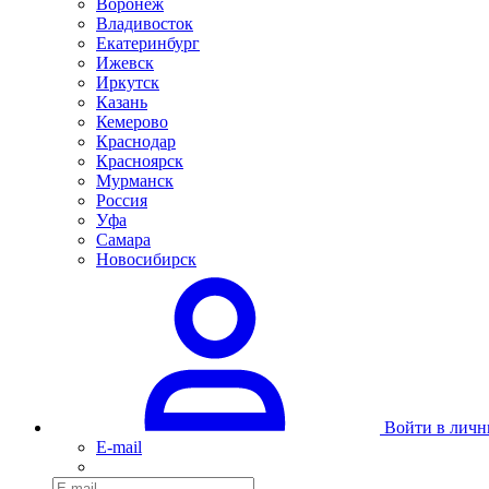
Воронеж
Владивосток
Екатеринбург
Ижевск
Иркутск
Казань
Кемерово
Краснодар
Красноярск
Мурманск
Россия
Уфа
Самара
Новосибирск
Войти в личн
E-mail