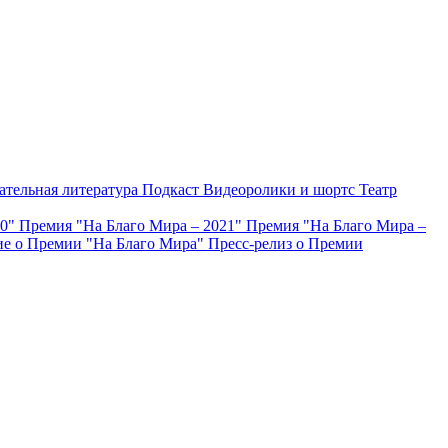
ательная литература
Подкаст
Видеоролики и шортс
Театр
20"
Премия "На Благо Мира – 2021"
Премия "На Благо Мира –
е о Премии "На Благо Мира"
Пресс-релиз о Премии