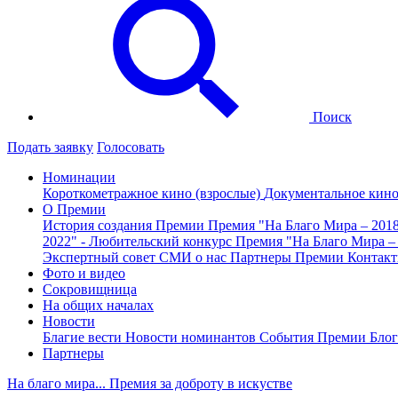
Поиск
Подать заявку
Голосовать
Номинации
Короткометражное кино (взрослые)
Документальное кин
О Премии
История создания Премии
Премия "На Благо Мира – 201
2022" - Любительский конкурс
Премия "На Благо Мира –
Экспертный совет
СМИ о нас
Партнеры Премии
Контак
Фото и видео
Сокровищница
На общих началах
Новости
Благие вести
Новости номинантов
События Премии
Блог
Партнеры
На благо мира... Премия за доброту в искустве