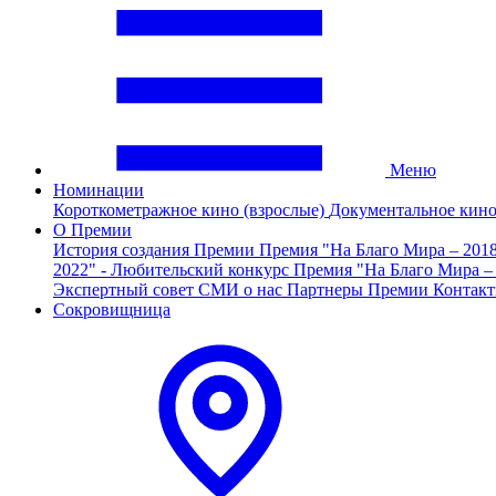
Меню
Номинации
Короткометражное кино (взрослые)
Документальное кин
О Премии
История создания Премии
Премия "На Благо Мира – 201
2022" - Любительский конкурс
Премия "На Благо Мира –
Экспертный совет
СМИ о нас
Партнеры Премии
Контак
Сокровищница