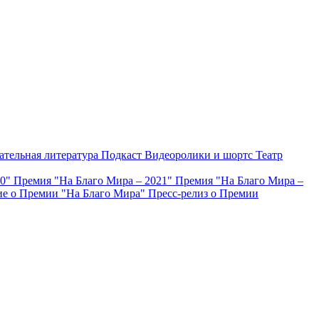
ательная литература
Подкаст
Видеоролики и шортс
Театр
20"
Премия "На Благо Мира – 2021"
Премия "На Благо Мира –
е о Премии "На Благо Мира"
Пресс-релиз о Премии