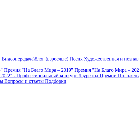
о
Видеопередача\блог (взрослые)
Песня
Художественная и познав
8"
Премия "На Благо Мира – 2019"
Премия "На Благо Мира – 20
 2022" - Профессиональный конкурс
Лауреаты Премии
Положени
ты
Вопросы и ответы
Подборки