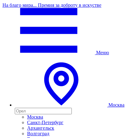
На благо мира... Премия за доброту в искустве
Меню
Москва
Москва
Санкт-Петербург
Архангельск
Волгоград