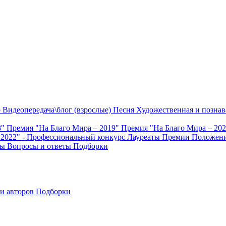
о
Видеопередача\блог (взрослые)
Песня
Художественная и познав
8"
Премия "На Благо Мира – 2019"
Премия "На Благо Мира – 20
 2022" - Профессиональный конкурс
Лауреаты Премии
Положени
ты
Вопросы и ответы
Подборки
и авторов
Подборки