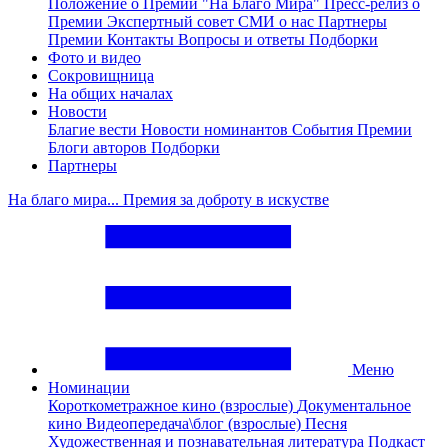
Положение о Премии "На Благо Мира"
Пресс-релиз о
Премии
Экспертный совет
СМИ о нас
Партнеры
Премии
Контакты
Вопросы и ответы
Подборки
Фото и видео
Сокровищница
На общих началах
Новости
Благие вести
Новости номинантов
События Премии
Блоги авторов
Подборки
Партнеры
На благо мира... Премия за доброту в искустве
Меню
Номинации
Короткометражное кино (взрослые)
Документальное
кино
Видеопередача\блог (взрослые)
Песня
Художественная и познавательная литература
Подкаст