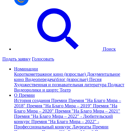
Поиск
Подать заявку
Голосовать
Номинации
Короткометражное кино (взрослые)
Документальное
кино
Видеопередача\блог (взрослые)
Песня
Художественная и познавательная литература
Подкаст
Видеоролики и шортс
Театр
О Премии
История создания Премии
Премия "На Благо Мира –
2018"
Премия "На Благо Мира – 2019"
Премия "На
Благо Мира – 2020"
Премия "На Благо Мира – 2021"
Премия "На Благо Мира – 2022" - Любительский
конкурс
Премия "На Благо Мира – 2022" -
Профессиональный конкурс
Лауреаты Премии