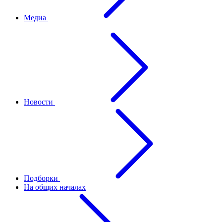
Медиа
Новости
Подборки
На общих началах