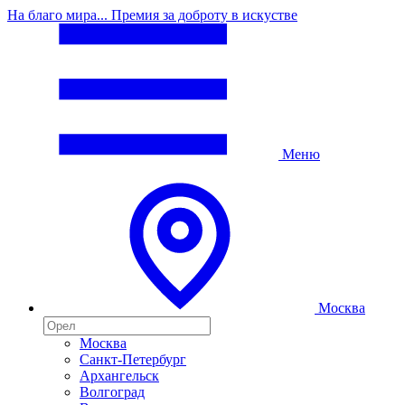
На благо мира... Премия за доброту в искустве
Меню
Москва
Москва
Санкт-Петербург
Архангельск
Волгоград