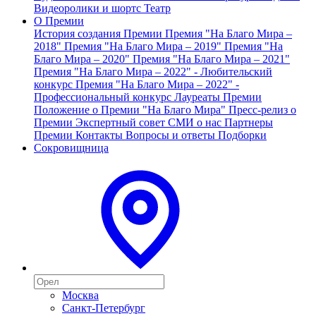
Видеоролики и шортс
Театр
О Премии
История создания Премии
Премия "На Благо Мира –
2018"
Премия "На Благо Мира – 2019"
Премия "На
Благо Мира – 2020"
Премия "На Благо Мира – 2021"
Премия "На Благо Мира – 2022" - Любительский
конкурс
Премия "На Благо Мира – 2022" -
Профессиональный конкурс
Лауреаты Премии
Положение о Премии "На Благо Мира"
Пресс-релиз о
Премии
Экспертный совет
СМИ о нас
Партнеры
Премии
Контакты
Вопросы и ответы
Подборки
Сокровищница
Москва
Санкт-Петербург