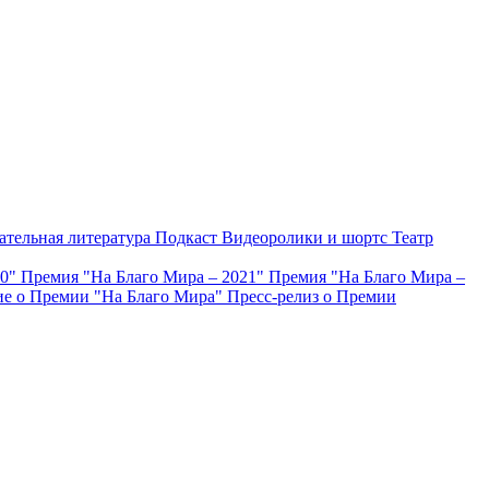
ательная литература
Подкаст
Видеоролики и шортс
Театр
20"
Премия "На Благо Мира – 2021"
Премия "На Благо Мира –
е о Премии "На Благо Мира"
Пресс-релиз о Премии