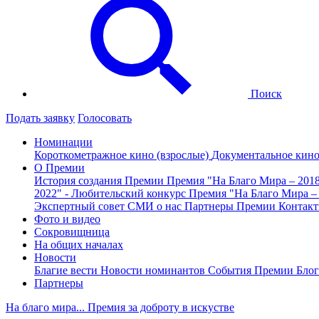
Поиск
Подать заявку
Голосовать
Номинации
Короткометражное кино (взрослые)
Документальное кин
О Премии
История создания Премии
Премия "На Благо Мира – 201
2022" - Любительский конкурс
Премия "На Благо Мира –
Экспертный совет
СМИ о нас
Партнеры Премии
Контак
Фото и видео
Сокровищница
На общих началах
Новости
Благие вести
Новости номинантов
События Премии
Блог
Партнеры
На благо мира... Премия за доброту в искустве