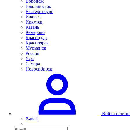
Воронеж
Владивосток
Екатеринбург
Ижевск
Иркутск
Казань
Кемерово
Краснодар
Красноярск
Мурманск
Россия
Уфа
Самара
Новосибирск
Войти в личн
E-mail