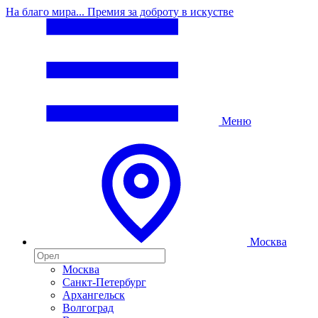
На благо мира... Премия за доброту в искустве
Меню
Москва
Москва
Санкт-Петербург
Архангельск
Волгоград