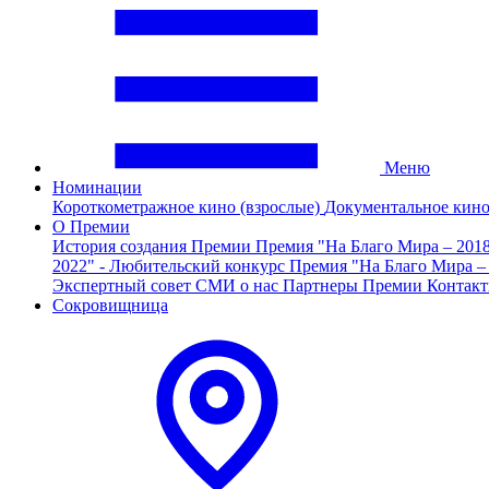
Меню
Номинации
Короткометражное кино (взрослые)
Документальное кин
О Премии
История создания Премии
Премия "На Благо Мира – 201
2022" - Любительский конкурс
Премия "На Благо Мира –
Экспертный совет
СМИ о нас
Партнеры Премии
Контак
Сокровищница