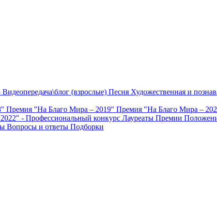
о
Видеопередача\блог (взрослые)
Песня
Художественная и познав
8"
Премия "На Благо Мира – 2019"
Премия "На Благо Мира – 20
 2022" - Профессиональный конкурс
Лауреаты Премии
Положени
ты
Вопросы и ответы
Подборки