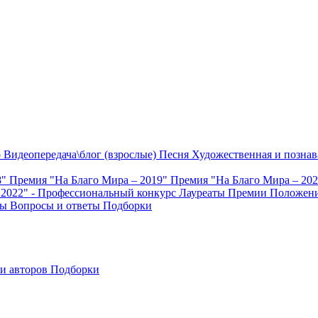
о
Видеопередача\блог (взрослые)
Песня
Художественная и познав
8"
Премия "На Благо Мира – 2019"
Премия "На Благо Мира – 20
 2022" - Профессиональный конкурс
Лауреаты Премии
Положени
ты
Вопросы и ответы
Подборки
и авторов
Подборки