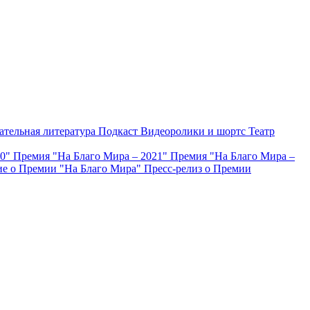
ательная литература
Подкаст
Видеоролики и шортс
Театр
20"
Премия "На Благо Мира – 2021"
Премия "На Благо Мира –
е о Премии "На Благо Мира"
Пресс-релиз о Премии