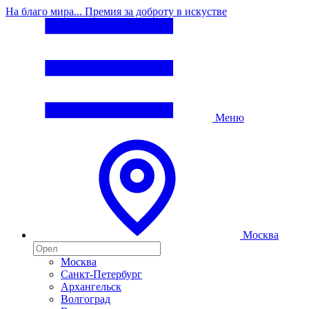
На благо мира... Премия за доброту в искустве
Меню
Москва
Москва
Санкт-Петербург
Архангельск
Волгоград