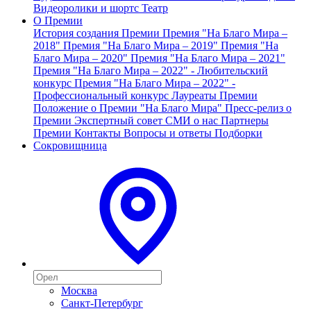
Видеоролики и шортс
Театр
О Премии
История создания Премии
Премия "На Благо Мира –
2018"
Премия "На Благо Мира – 2019"
Премия "На
Благо Мира – 2020"
Премия "На Благо Мира – 2021"
Премия "На Благо Мира – 2022" - Любительский
конкурс
Премия "На Благо Мира – 2022" -
Профессиональный конкурс
Лауреаты Премии
Положение о Премии "На Благо Мира"
Пресс-релиз о
Премии
Экспертный совет
СМИ о нас
Партнеры
Премии
Контакты
Вопросы и ответы
Подборки
Сокровищница
Москва
Санкт-Петербург