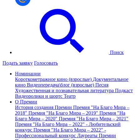
Поиск
Подать заявку
Голосовать
Номинации
Короткометражное кино (взрослые)
Документальное
кино
Видеопередача\блог (взрослые)
Песня
Художественная и познавательная литература
Подкаст
Видеоролики и шортс
Театр
О Премии
История создания Премии
Премия "На Благо Мира –
2018"
Премия "На Благо Мира – 2019"
Премия "На
Благо Мира – 2020"
Премия "На Благо Мира – 2021"
Премия "На Благо Мира – 2022" - Любительский
конкурс
Премия "На Благо Мира – 2022" -
Профессиональный конкурс
Лауреаты Премии