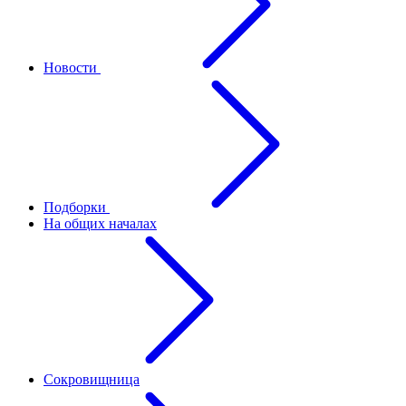
Новости
Подборки
На общих началах
Сокровищница