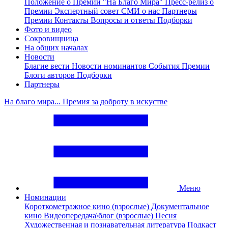
Положение о Премии "На Благо Мира"
Пресс-релиз о
Премии
Экспертный совет
СМИ о нас
Партнеры
Премии
Контакты
Вопросы и ответы
Подборки
Фото и видео
Сокровищница
На общих началах
Новости
Благие вести
Новости номинантов
События Премии
Блоги авторов
Подборки
Партнеры
На благо мира... Премия за доброту в искустве
Меню
Номинации
Короткометражное кино (взрослые)
Документальное
кино
Видеопередача\блог (взрослые)
Песня
Художественная и познавательная литература
Подкаст