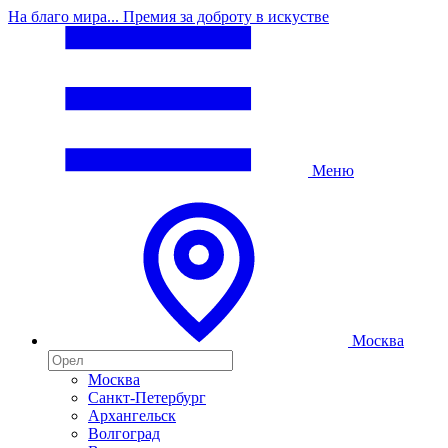
На благо мира... Премия за доброту в искустве
Меню
Москва
Москва
Санкт-Петербург
Архангельск
Волгоград