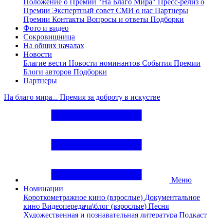
Положение о Премии "На Благо Мира"
Пресс-релиз о
Премии
Экспертный совет
СМИ о нас
Партнеры
Премии
Контакты
Вопросы и ответы
Подборки
Фото и видео
Сокровищница
На общих началах
Новости
Благие вести
Новости номинантов
События Премии
Блоги авторов
Подборки
Партнеры
На благо мира... Премия за доброту в искустве
Меню
Номинации
Короткометражное кино (взрослые)
Документальное
кино
Видеопередача\блог (взрослые)
Песня
Художественная и познавательная литература
Подкаст