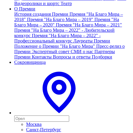
Видеоролики и шортс
Театр
О Премии
История создания Премии
Премия "На Благо Мира –
2018"
Премия "На Благо Мира – 2019"
Премия "На
Благо Мира – 2020"
Премия "На Благо Мира – 2021"
Премия "На Благо Мира – 2022" - Любительский
конкурс
Премия "На Благо Мира – 2022" -
Профессиональный конкурс
Лауреаты Премии
Положение о Премии "На Благо Мира"
Пресс-релиз о
Премии
Экспертный совет
СМИ о нас
Партнеры
Премии
Контакты
Вопросы и ответы
Подборки
Сокровищница
Москва
Санкт-Петербург