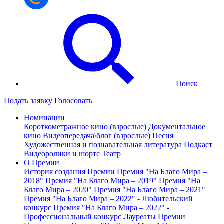
Поиск
Подать заявку
Голосовать
Номинации
Короткометражное кино (взрослые)
Документальное
кино
Видеопередача\блог (взрослые)
Песня
Художественная и познавательная литература
Подкаст
Видеоролики и шортс
Театр
О Премии
История создания Премии
Премия "На Благо Мира –
2018"
Премия "На Благо Мира – 2019"
Премия "На
Благо Мира – 2020"
Премия "На Благо Мира – 2021"
Премия "На Благо Мира – 2022" - Любительский
конкурс
Премия "На Благо Мира – 2022" -
Профессиональный конкурс
Лауреаты Премии