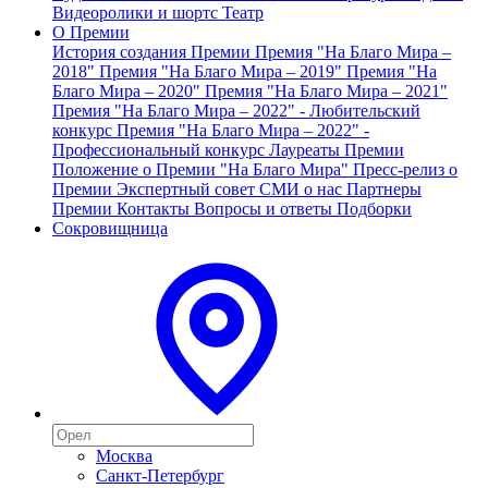
Видеоролики и шортс
Театр
О Премии
История создания Премии
Премия "На Благо Мира –
2018"
Премия "На Благо Мира – 2019"
Премия "На
Благо Мира – 2020"
Премия "На Благо Мира – 2021"
Премия "На Благо Мира – 2022" - Любительский
конкурс
Премия "На Благо Мира – 2022" -
Профессиональный конкурс
Лауреаты Премии
Положение о Премии "На Благо Мира"
Пресс-релиз о
Премии
Экспертный совет
СМИ о нас
Партнеры
Премии
Контакты
Вопросы и ответы
Подборки
Сокровищница
Москва
Санкт-Петербург