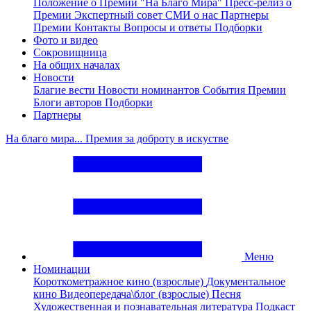
Положение о Премии "На Благо Мира"
Пресс-релиз о
Премии
Экспертный совет
СМИ о нас
Партнеры
Премии
Контакты
Вопросы и ответы
Подборки
Фото и видео
Сокровищница
На общих началах
Новости
Благие вести
Новости номинантов
События Премии
Блоги авторов
Подборки
Партнеры
На благо мира... Премия за доброту в искустве
Меню
Номинации
Короткометражное кино (взрослые)
Документальное
кино
Видеопередача\блог (взрослые)
Песня
Художественная и познавательная литература
Подкаст