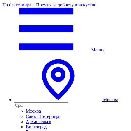
На благо мира... Премия за доброту в искустве
Меню
Москва
Москва
Санкт-Петербург
Архангельск
Волгоград