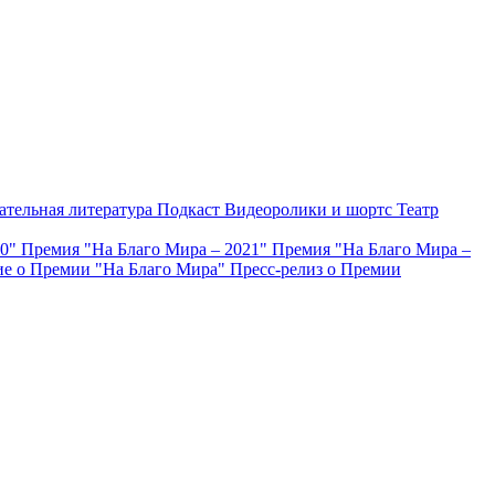
ательная литература
Подкаст
Видеоролики и шортс
Театр
20"
Премия "На Благо Мира – 2021"
Премия "На Благо Мира –
е о Премии "На Благо Мира"
Пресс-релиз о Премии