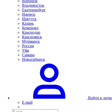
Воронеж
Владивосток
Екатеринбург
Ижевск
Иркутск
Казань
Кемерово
Краснодар
Красноярск
Мурманск
Россия
Уфа
Самара
Новосибирск
Войти в личн
E-mail