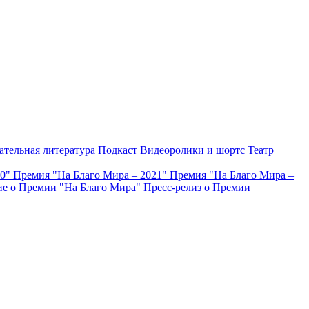
ательная литература
Подкаст
Видеоролики и шортс
Театр
20"
Премия "На Благо Мира – 2021"
Премия "На Благо Мира –
е о Премии "На Благо Мира"
Пресс-релиз о Премии