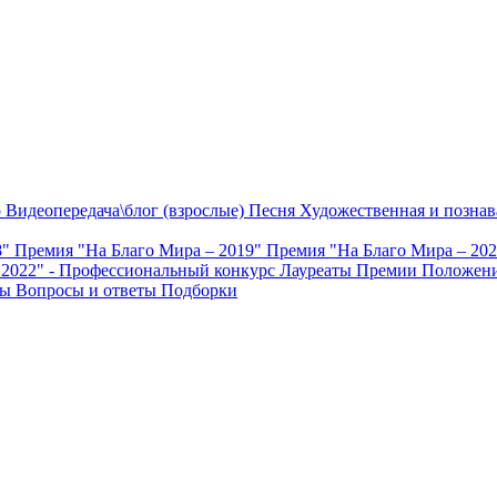
о
Видеопередача\блог (взрослые)
Песня
Художественная и познав
8"
Премия "На Благо Мира – 2019"
Премия "На Благо Мира – 20
 2022" - Профессиональный конкурс
Лауреаты Премии
Положени
ты
Вопросы и ответы
Подборки