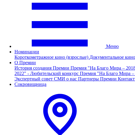
Меню
Номинации
Короткометражное кино (взрослые)
Документальное кин
О Премии
История создания Премии
Премия "На Благо Мира – 201
2022" - Любительский конкурс
Премия "На Благо Мира –
Экспертный совет
СМИ о нас
Партнеры Премии
Контак
Сокровищница