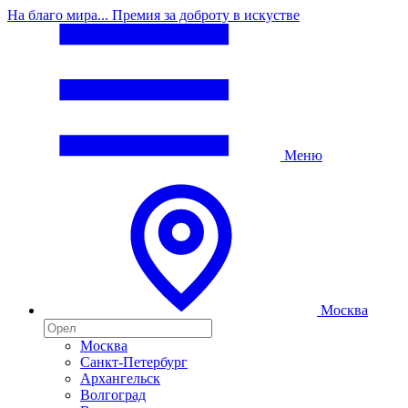
На благо мира... Премия за доброту в искустве
Меню
Москва
Москва
Санкт-Петербург
Архангельск
Волгоград