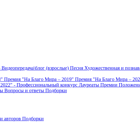
о
Видеопередача\блог (взрослые)
Песня
Художественная и познав
8"
Премия "На Благо Мира – 2019"
Премия "На Благо Мира – 20
 2022" - Профессиональный конкурс
Лауреаты Премии
Положени
ты
Вопросы и ответы
Подборки
и авторов
Подборки