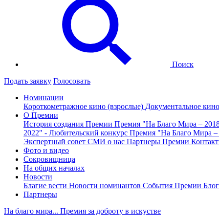
Поиск
Подать заявку
Голосовать
Номинации
Короткометражное кино (взрослые)
Документальное кин
О Премии
История создания Премии
Премия "На Благо Мира – 201
2022" - Любительский конкурс
Премия "На Благо Мира –
Экспертный совет
СМИ о нас
Партнеры Премии
Контак
Фото и видео
Сокровищница
На общих началах
Новости
Благие вести
Новости номинантов
События Премии
Блог
Партнеры
На благо мира... Премия за доброту в искустве