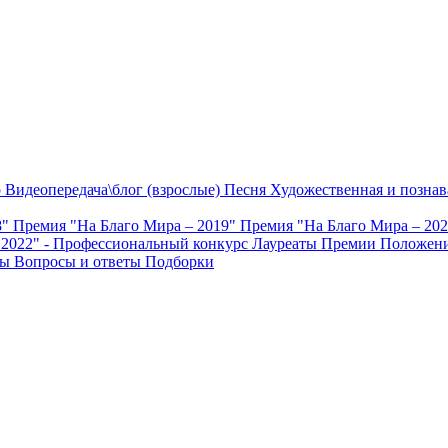
о
Видеопередача\блог (взрослые)
Песня
Художественная и познав
8"
Премия "На Благо Мира – 2019"
Премия "На Благо Мира – 20
 2022" - Профессиональный конкурс
Лауреаты Премии
Положени
ты
Вопросы и ответы
Подборки