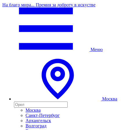
На благо мира... Премия за доброту в искустве
Меню
Москва
Москва
Санкт-Петербург
Архангельск
Волгоград