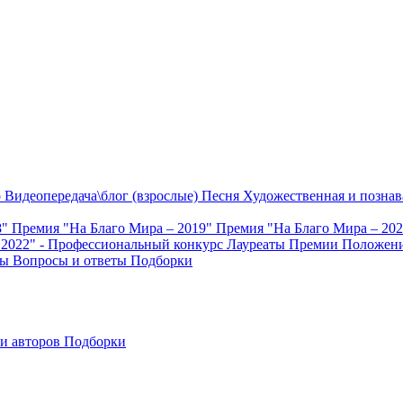
о
Видеопередача\блог (взрослые)
Песня
Художественная и познав
8"
Премия "На Благо Мира – 2019"
Премия "На Благо Мира – 20
 2022" - Профессиональный конкурс
Лауреаты Премии
Положени
ты
Вопросы и ответы
Подборки
и авторов
Подборки