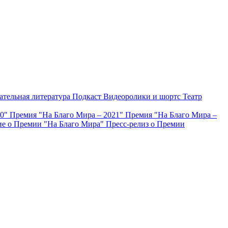
ательная литература
Подкаст
Видеоролики и шортс
Театр
20"
Премия "На Благо Мира – 2021"
Премия "На Благо Мира –
е о Премии "На Благо Мира"
Пресс-релиз о Премии