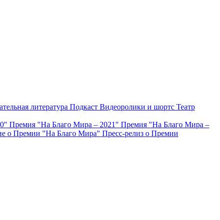
ательная литература
Подкаст
Видеоролики и шортс
Театр
20"
Премия "На Благо Мира – 2021"
Премия "На Благо Мира –
е о Премии "На Благо Мира"
Пресс-релиз о Премии