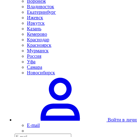
Воронеж
Владивосток
Екатеринбург
Ижевск
Иркутск
Казань
Кемерово
Краснодар
Красноярск
Мурманск
Россия
Уфа
Самара
Новосибирск
Войти в личн
E-mail