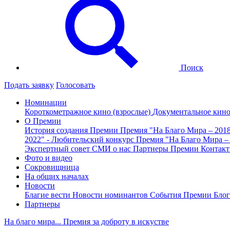
Поиск
Подать заявку
Голосовать
Номинации
Короткометражное кино (взрослые)
Документальное кин
О Премии
История создания Премии
Премия "На Благо Мира – 201
2022" - Любительский конкурс
Премия "На Благо Мира –
Экспертный совет
СМИ о нас
Партнеры Премии
Контак
Фото и видео
Сокровищница
На общих началах
Новости
Благие вести
Новости номинантов
События Премии
Блог
Партнеры
На благо мира... Премия за доброту в искустве