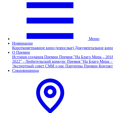
Меню
Номинации
Короткометражное кино (взрослые)
Документальное кин
О Премии
История создания Премии
Премия "На Благо Мира – 201
2022" - Любительский конкурс
Премия "На Благо Мира –
Экспертный совет
СМИ о нас
Партнеры Премии
Контак
Сокровищница