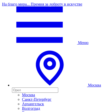
На благо мира... Премия за доброту в искустве
Меню
Москва
Москва
Санкт-Петербург
Архангельск
Волгоград