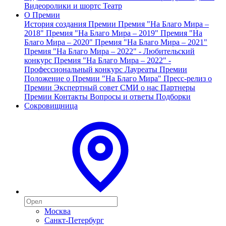
Видеоролики и шортс
Театр
О Премии
История создания Премии
Премия "На Благо Мира –
2018"
Премия "На Благо Мира – 2019"
Премия "На
Благо Мира – 2020"
Премия "На Благо Мира – 2021"
Премия "На Благо Мира – 2022" - Любительский
конкурс
Премия "На Благо Мира – 2022" -
Профессиональный конкурс
Лауреаты Премии
Положение о Премии "На Благо Мира"
Пресс-релиз о
Премии
Экспертный совет
СМИ о нас
Партнеры
Премии
Контакты
Вопросы и ответы
Подборки
Сокровищница
Москва
Санкт-Петербург