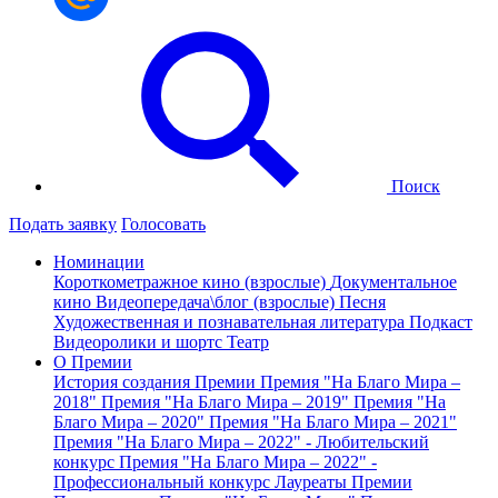
Поиск
Подать заявку
Голосовать
Номинации
Короткометражное кино (взрослые)
Документальное
кино
Видеопередача\блог (взрослые)
Песня
Художественная и познавательная литература
Подкаст
Видеоролики и шортс
Театр
О Премии
История создания Премии
Премия "На Благо Мира –
2018"
Премия "На Благо Мира – 2019"
Премия "На
Благо Мира – 2020"
Премия "На Благо Мира – 2021"
Премия "На Благо Мира – 2022" - Любительский
конкурс
Премия "На Благо Мира – 2022" -
Профессиональный конкурс
Лауреаты Премии