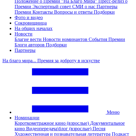
Положение о Премии "На Благо Мира"
Пресс-релиз о
Премии
Экспертный совет
СМИ о нас
Партнеры
Премии
Контакты
Вопросы и ответы
Подборки
Фото и видео
Сокровищница
На общих началах
Новости
Благие вести
Новости номинантов
События Премии
Блоги авторов
Подборки
Партнеры
На благо мира... Премия за доброту в искустве
Меню
Номинации
Короткометражное кино (взрослые)
Документальное
кино
Видеопередача\блог (взрослые)
Песня
Художественная и познавательная литература
Подкаст