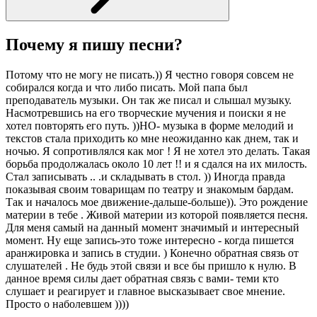
Почему я пишу песни?
Потому что не могу не писать.)) Я честно говоря совсем не
собирался когда и что либо писать. Мой папа был
преподаватель музыки. Он так же писал и слышал музыку.
Насмотревшись на его творческие мучения и поиски я не
хотел повторять его путь. ))НО- музыка в форме мелодий и
текстов стала приходить ко мне неожиданно как днем, так и
ночью. Я сопротивлялся как мог ! Я не хотел это делать. Такая
борьба продолжалась около 10 лет !! и я сдался на их милость.
Стал записывать .. .и складывать в стол. )) Иногда правда
показывая своим товарищам по театру и знакомым бардам.
Так и началось мое движение-дальше-больше)). Это рождение
материи в тебе . Живой материи из которой появляется песня.
Для меня самый на данный момент значимый и интересный
момент. Ну еще запись-это тоже интересно - когда пишется
аранжировка и запись в студии. ) Конечно обратная связь от
слушателей . Не будь этой связи и все бы пришло к нулю. В
данное время силы дает обратная связь с вами- теми кто
слушает и реагирует и главное высказывает свое мнение.
Просто о наболевшем ))))