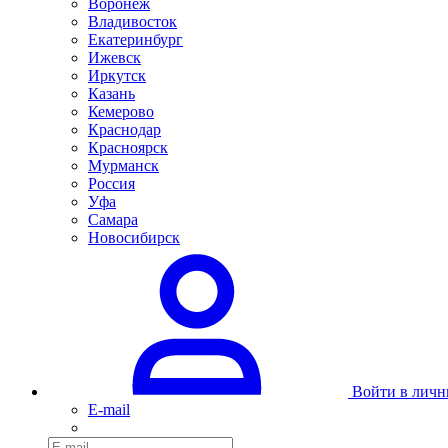
Воронеж
Владивосток
Екатеринбург
Ижевск
Иркутск
Казань
Кемерово
Краснодар
Красноярск
Мурманск
Россия
Уфа
Самара
Новосибирск
Войти в личн
E-mail