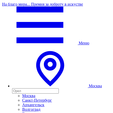
На благо мира... Премия за доброту в искустве
Меню
Москва
Москва
Санкт-Петербург
Архангельск
Волгоград