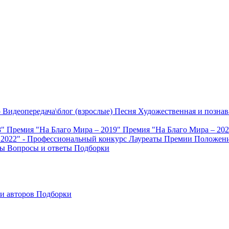
о
Видеопередача\блог (взрослые)
Песня
Художественная и познав
8"
Премия "На Благо Мира – 2019"
Премия "На Благо Мира – 20
 2022" - Профессиональный конкурс
Лауреаты Премии
Положени
ты
Вопросы и ответы
Подборки
и авторов
Подборки