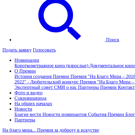
Поиск
Подать заявку
Голосовать
Номинации
Короткометражное кино (взрослые)
Документальное кин
О Премии
История создания Премии
Премия "На Благо Мира – 201
2022" - Любительский конкурс
Премия "На Благо Мира –
Экспертный совет
СМИ о нас
Партнеры Премии
Контак
Фото и видео
Сокровищница
На общих началах
Новости
Благие вести
Новости номинантов
События Премии
Блог
Партнеры
На благо мира... Премия за доброту в искустве