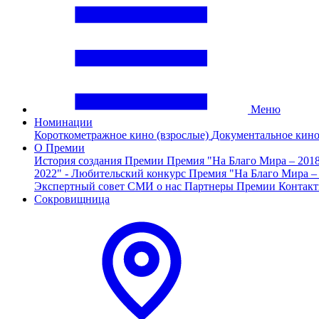
Меню
Номинации
Короткометражное кино (взрослые)
Документальное кин
О Премии
История создания Премии
Премия "На Благо Мира – 201
2022" - Любительский конкурс
Премия "На Благо Мира –
Экспертный совет
СМИ о нас
Партнеры Премии
Контак
Сокровищница