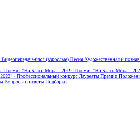
о
Видеопередача\блог (взрослые)
Песня
Художественная и познав
8"
Премия "На Благо Мира – 2019"
Премия "На Благо Мира – 20
 2022" - Профессиональный конкурс
Лауреаты Премии
Положени
ты
Вопросы и ответы
Подборки