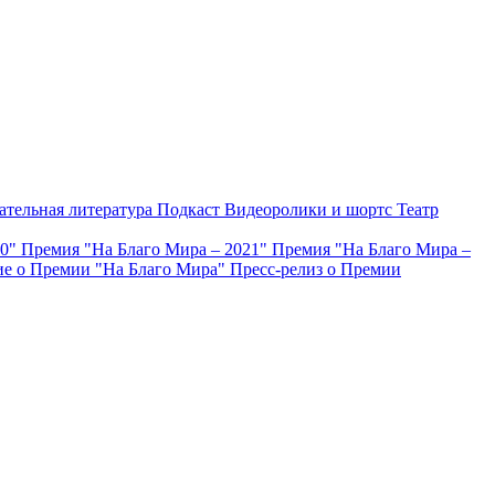
ательная литература
Подкаст
Видеоролики и шортс
Театр
20"
Премия "На Благо Мира – 2021"
Премия "На Благо Мира –
е о Премии "На Благо Мира"
Пресс-релиз о Премии