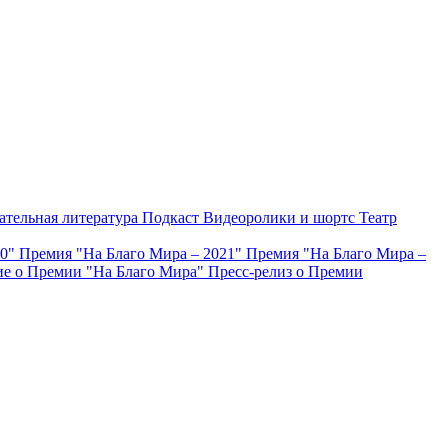
ательная литература
Подкаст
Видеоролики и шортс
Театр
20"
Премия "На Благо Мира – 2021"
Премия "На Благо Мира –
е о Премии "На Благо Мира"
Пресс-релиз о Премии