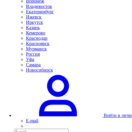
Воронеж
Владивосток
Екатеринбург
Ижевск
Иркутск
Казань
Кемерово
Краснодар
Красноярск
Мурманск
Россия
Уфа
Самара
Новосибирск
Войти в личн
E-mail