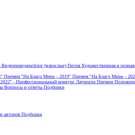
о
Видеопередача\блог (взрослые)
Песня
Художественная и познав
8"
Премия "На Благо Мира – 2019"
Премия "На Благо Мира – 20
 2022" - Профессиональный конкурс
Лауреаты Премии
Положени
ты
Вопросы и ответы
Подборки
и авторов
Подборки