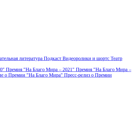
ательная литература
Подкаст
Видеоролики и шортс
Театр
20"
Премия "На Благо Мира – 2021"
Премия "На Благо Мира –
е о Премии "На Благо Мира"
Пресс-релиз о Премии