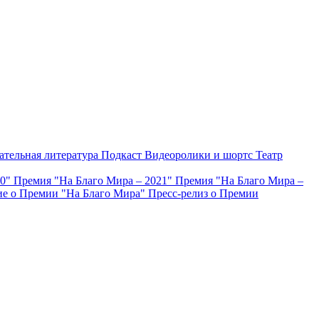
ательная литература
Подкаст
Видеоролики и шортс
Театр
20"
Премия "На Благо Мира – 2021"
Премия "На Благо Мира –
е о Премии "На Благо Мира"
Пресс-релиз о Премии