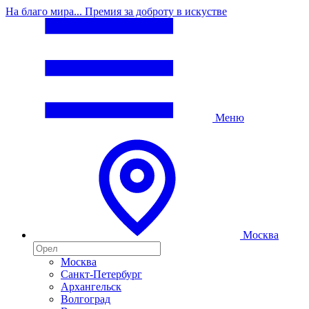
На благо мира... Премия за доброту в искустве
Меню
Москва
Москва
Санкт-Петербург
Архангельск
Волгоград