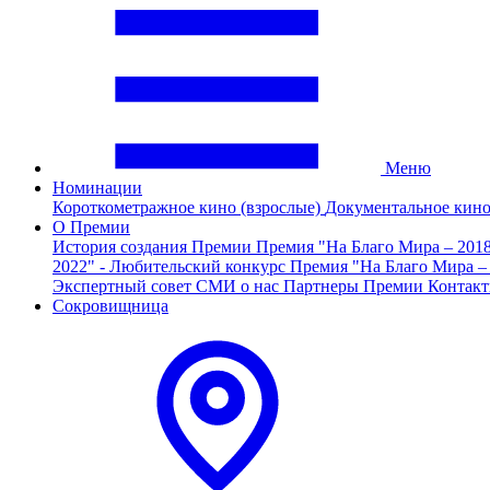
Меню
Номинации
Короткометражное кино (взрослые)
Документальное кин
О Премии
История создания Премии
Премия "На Благо Мира – 201
2022" - Любительский конкурс
Премия "На Благо Мира –
Экспертный совет
СМИ о нас
Партнеры Премии
Контак
Сокровищница