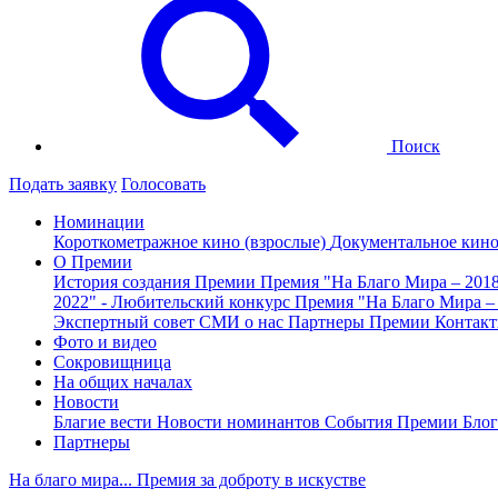
Поиск
Подать заявку
Голосовать
Номинации
Короткометражное кино (взрослые)
Документальное кин
О Премии
История создания Премии
Премия "На Благо Мира – 201
2022" - Любительский конкурс
Премия "На Благо Мира –
Экспертный совет
СМИ о нас
Партнеры Премии
Контак
Фото и видео
Сокровищница
На общих началах
Новости
Благие вести
Новости номинантов
События Премии
Блог
Партнеры
На благо мира... Премия за доброту в искустве