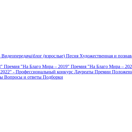
о
Видеопередача\блог (взрослые)
Песня
Художественная и познав
8"
Премия "На Благо Мира – 2019"
Премия "На Благо Мира – 20
 2022" - Профессиональный конкурс
Лауреаты Премии
Положени
ты
Вопросы и ответы
Подборки