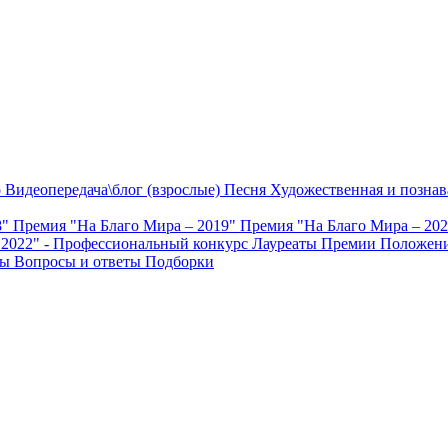
о
Видеопередача\блог (взрослые)
Песня
Художественная и познав
8"
Премия "На Благо Мира – 2019"
Премия "На Благо Мира – 20
 2022" - Профессиональный конкурс
Лауреаты Премии
Положени
ты
Вопросы и ответы
Подборки