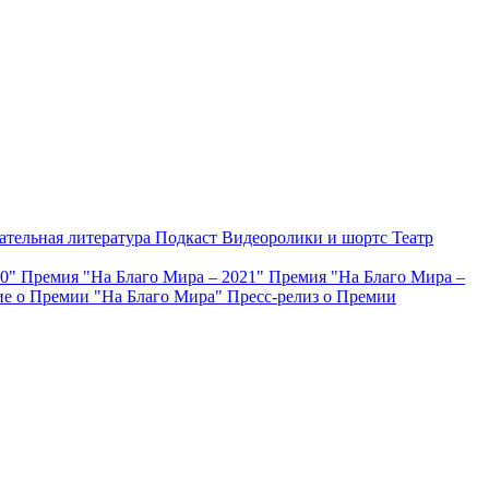
ательная литература
Подкаст
Видеоролики и шортс
Театр
20"
Премия "На Благо Мира – 2021"
Премия "На Благо Мира –
е о Премии "На Благо Мира"
Пресс-релиз о Премии