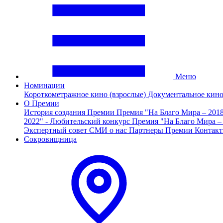
Меню
Номинации
Короткометражное кино (взрослые)
Документальное кин
О Премии
История создания Премии
Премия "На Благо Мира – 201
2022" - Любительский конкурс
Премия "На Благо Мира –
Экспертный совет
СМИ о нас
Партнеры Премии
Контак
Сокровищница