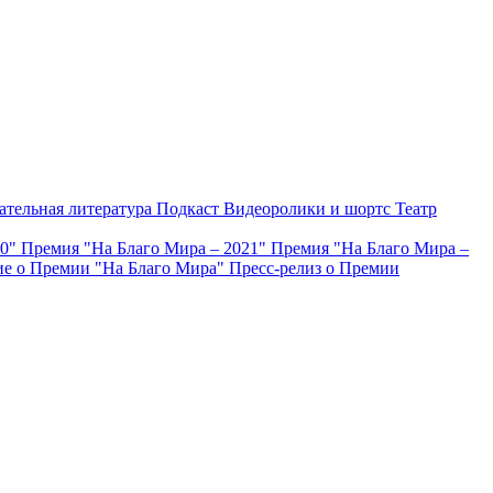
ательная литература
Подкаст
Видеоролики и шортс
Театр
20"
Премия "На Благо Мира – 2021"
Премия "На Благо Мира –
е о Премии "На Благо Мира"
Пресс-релиз о Премии