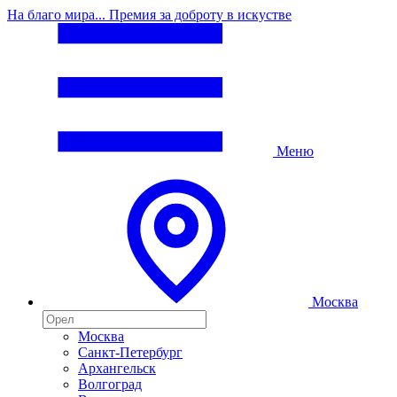
На благо мира... Премия за доброту в искустве
Меню
Москва
Москва
Санкт-Петербург
Архангельск
Волгоград