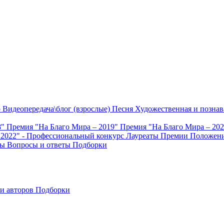
о
Видеопередача\блог (взрослые)
Песня
Художественная и познав
8"
Премия "На Благо Мира – 2019"
Премия "На Благо Мира – 20
 2022" - Профессиональный конкурс
Лауреаты Премии
Положени
ты
Вопросы и ответы
Подборки
и авторов
Подборки