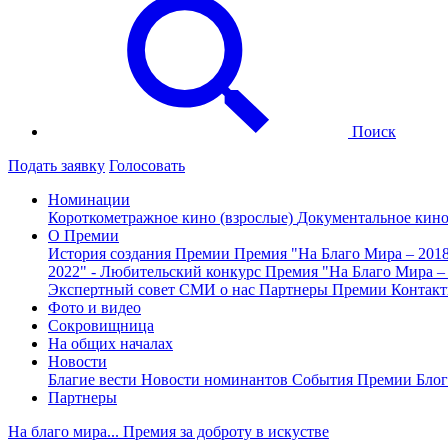
Поиск
Подать заявку
Голосовать
Номинации
Короткометражное кино (взрослые)
Документальное кин
О Премии
История создания Премии
Премия "На Благо Мира – 201
2022" - Любительский конкурс
Премия "На Благо Мира –
Экспертный совет
СМИ о нас
Партнеры Премии
Контак
Фото и видео
Сокровищница
На общих началах
Новости
Благие вести
Новости номинантов
События Премии
Блог
Партнеры
На благо мира... Премия за доброту в искустве