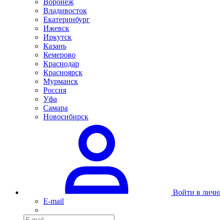
Воронеж
Владивосток
Екатеринбург
Ижевск
Иркутск
Казань
Кемерово
Краснодар
Красноярск
Мурманск
Россия
Уфа
Самара
Новосибирск
Войти в личн
E-mail