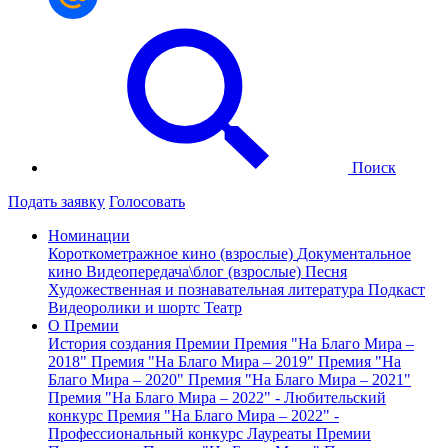
Поиск
Подать заявку
Голосовать
Номинации
Короткометражное кино (взрослые)
Документальное
кино
Видеопередача\блог (взрослые)
Песня
Художественная и познавательная литература
Подкаст
Видеоролики и шортс
Театр
О Премии
История создания Премии
Премия "На Благо Мира –
2018"
Премия "На Благо Мира – 2019"
Премия "На
Благо Мира – 2020"
Премия "На Благо Мира – 2021"
Премия "На Благо Мира – 2022" - Любительский
конкурс
Премия "На Благо Мира – 2022" -
Профессиональный конкурс
Лауреаты Премии