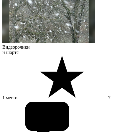
Видеоролики
и шортс
1 место
7