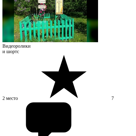
Видеоролики
и шортс
2 место
7