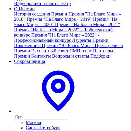
Видеоролики и шортс
Театр
О Премии
История создания Премии
Премия "На Благо Мира –
2018"
Премия "На Благо Мира – 2019"
Премия "На
Благо Мира – 2020"
Премия "На Благо Мира – 2021"
Премия "На Благо Мира – 2022" - Любительский
конкурс
Премия "На Благо Мира – 2022" -
Профессиональный конкурс
Лауреаты Премии
Положение о Премии "На Благо Мира"
Пресс-релиз о
Премии
Экспертный совет
СМИ о нас
Партнеры
Премии
Контакты
Вопросы и ответы
Подборки
Сокровищница
Москва
Санкт-Петербург