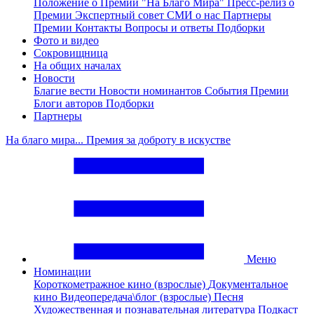
Положение о Премии "На Благо Мира"
Пресс-релиз о
Премии
Экспертный совет
СМИ о нас
Партнеры
Премии
Контакты
Вопросы и ответы
Подборки
Фото и видео
Сокровищница
На общих началах
Новости
Благие вести
Новости номинантов
События Премии
Блоги авторов
Подборки
Партнеры
На благо мира... Премия за доброту в искустве
Меню
Номинации
Короткометражное кино (взрослые)
Документальное
кино
Видеопередача\блог (взрослые)
Песня
Художественная и познавательная литература
Подкаст