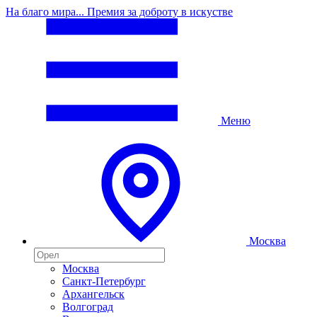
На благо мира... Премия за доброту в искустве
Меню
Москва
Москва
Санкт-Петербург
Архангельск
Волгоград