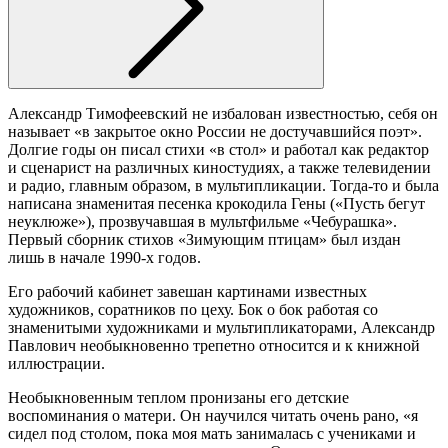
Александр Тимофеевский не избалован известностью, себя он
называет «в закрытое окно России не достучавшийся поэт».
Долгие годы он писал стихи «в стол» и работал как редактор
и сценарист на различных киностудиях, а также телевидении
и радио, главным образом, в мультипликации. Тогда-то и была
написана знаменитая песенка крокодила Гены («Пусть бегут
неуклюже»), прозвучавшая в мультфильме «Чебурашка».
Первый сборник стихов «Зимующим птицам» был издан
лишь в начале 1990-х годов.
Его рабочий кабинет завешан картинами известных
художников, соратников по цеху. Бок о бок работая со
знаменитыми художниками и мультипликаторами, Александр
Павлович необыкновенно трепетно относится и к книжной
иллюстрации.
Необыкновенным теплом пронизаны его детские
воспоминания о матери. Он научился читать очень рано, «я
сидел под столом, пока моя мать занималась с учениками и