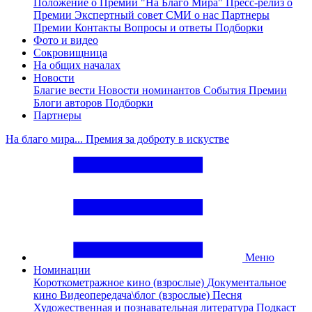
Положение о Премии "На Благо Мира"
Пресс-релиз о
Премии
Экспертный совет
СМИ о нас
Партнеры
Премии
Контакты
Вопросы и ответы
Подборки
Фото и видео
Сокровищница
На общих началах
Новости
Благие вести
Новости номинантов
События Премии
Блоги авторов
Подборки
Партнеры
На благо мира... Премия за доброту в искустве
Меню
Номинации
Короткометражное кино (взрослые)
Документальное
кино
Видеопередача\блог (взрослые)
Песня
Художественная и познавательная литература
Подкаст