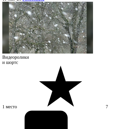
Видеоролики
и шортс
1 место
7