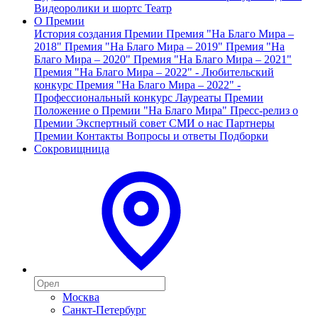
Видеоролики и шортс
Театр
О Премии
История создания Премии
Премия "На Благо Мира –
2018"
Премия "На Благо Мира – 2019"
Премия "На
Благо Мира – 2020"
Премия "На Благо Мира – 2021"
Премия "На Благо Мира – 2022" - Любительский
конкурс
Премия "На Благо Мира – 2022" -
Профессиональный конкурс
Лауреаты Премии
Положение о Премии "На Благо Мира"
Пресс-релиз о
Премии
Экспертный совет
СМИ о нас
Партнеры
Премии
Контакты
Вопросы и ответы
Подборки
Сокровищница
Москва
Санкт-Петербург