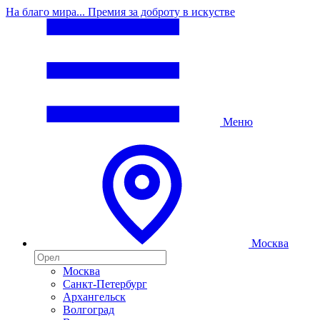
На благо мира... Премия за доброту в искустве
Меню
Москва
Москва
Санкт-Петербург
Архангельск
Волгоград