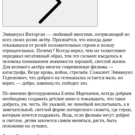
Эммануил Виторган ― любимый многими, потрясающий во
всех своих ролях актёр. Признаётся, что иногда даже
отказывался от ролей положительных героев в пользу
отрицательных. Почему? Всегда верил, чем он талантливее
передавал негативный образ, тем это сильнее въедалось в
человека пониманием значимости хорошей, светлой жизни.
Для великого актёра многие современные фильмы ―
катастрофа. Везде кровь, война, стрельба. Сожалеет Эммануил
Гедеонович, что доброго на телеканалах остается мало, но
верит, ― добро, наконец-то, победит зло.
По мнению фотохудожника Елены Мартынюк, всегда добрым
необходимо создавать детское кино и показывать, что такое
доброта, ум, честь. Не указкой, не линейкой воспитывать, а в
замечательной, светлой форме интересного сюжета, где герои,
которым хочется подражать. Ведь, если фильмы несут доброе
и светлое, детям захочется самим меняться, расти, быть
похожими на лучших.