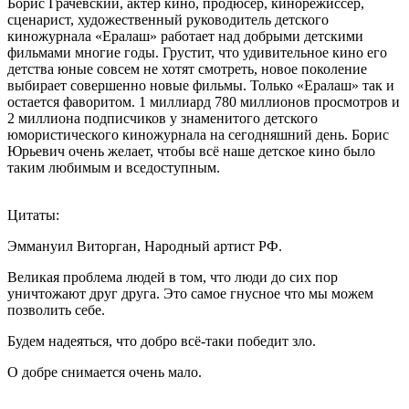
Борис Грачевский, актёр кино, продюсер, кинорежиссёр,
сценарист, художественный руководитель детского
киножурнала «Ералаш» работает над добрыми детскими
фильмами многие годы. Грустит, что удивительное кино его
детства юные совсем не хотят смотреть, новое поколение
выбирает совершенно новые фильмы. Только «Ералаш» так и
остается фаворитом. 1 миллиард 780 миллионов просмотров и
2 миллиона подписчиков у знаменитого детского
юмористического киножурнала на сегодняшний день. Борис
Юрьевич очень желает, чтобы всё наше детское кино было
таким любимым и вседоступным.
Цитаты:
Эммануил Виторган, Народный артист РФ.
Великая проблема людей в том, что люди до сих пор
уничтожают друг друга. Это самое гнусное что мы можем
позволить себе.
Будем надеяться, что добро всё-таки победит зло.
О добре снимается очень мало.