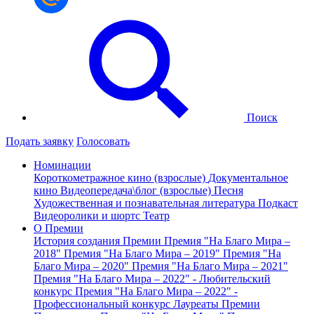
Поиск
Подать заявку
Голосовать
Номинации
Короткометражное кино (взрослые)
Документальное
кино
Видеопередача\блог (взрослые)
Песня
Художественная и познавательная литература
Подкаст
Видеоролики и шортс
Театр
О Премии
История создания Премии
Премия "На Благо Мира –
2018"
Премия "На Благо Мира – 2019"
Премия "На
Благо Мира – 2020"
Премия "На Благо Мира – 2021"
Премия "На Благо Мира – 2022" - Любительский
конкурс
Премия "На Благо Мира – 2022" -
Профессиональный конкурс
Лауреаты Премии