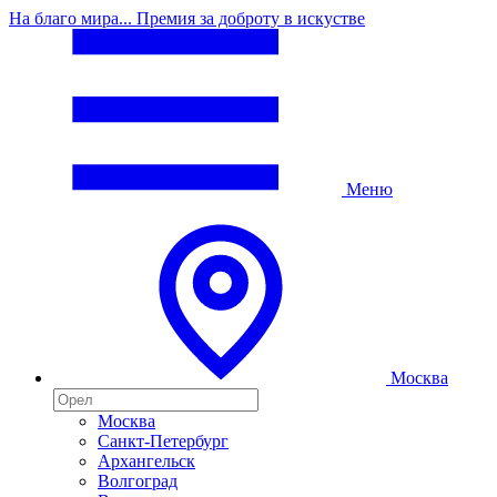
На благо мира... Премия за доброту в искустве
Меню
Москва
Москва
Санкт-Петербург
Архангельск
Волгоград