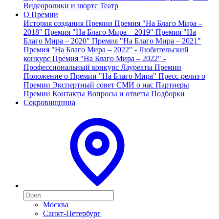
Видеоролики и шортс
Театр
О Премии
История создания Премии
Премия "На Благо Мира –
2018"
Премия "На Благо Мира – 2019"
Премия "На
Благо Мира – 2020"
Премия "На Благо Мира – 2021"
Премия "На Благо Мира – 2022" - Любительский
конкурс
Премия "На Благо Мира – 2022" -
Профессиональный конкурс
Лауреаты Премии
Положение о Премии "На Благо Мира"
Пресс-релиз о
Премии
Экспертный совет
СМИ о нас
Партнеры
Премии
Контакты
Вопросы и ответы
Подборки
Сокровищница
Москва
Санкт-Петербург