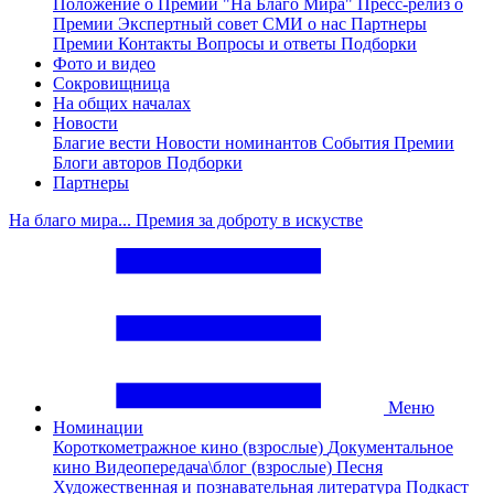
Положение о Премии "На Благо Мира"
Пресс-релиз о
Премии
Экспертный совет
СМИ о нас
Партнеры
Премии
Контакты
Вопросы и ответы
Подборки
Фото и видео
Сокровищница
На общих началах
Новости
Благие вести
Новости номинантов
События Премии
Блоги авторов
Подборки
Партнеры
На благо мира... Премия за доброту в искустве
Меню
Номинации
Короткометражное кино (взрослые)
Документальное
кино
Видеопередача\блог (взрослые)
Песня
Художественная и познавательная литература
Подкаст