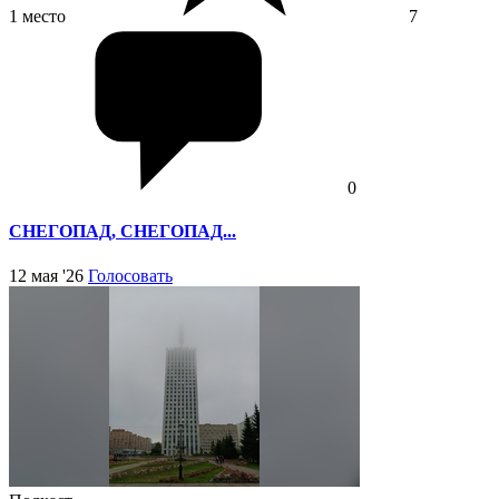
1 место
7
0
СНЕГОПАД, СНЕГОПАД...
12 мая '26
Голосовать