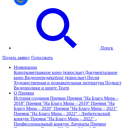
Поиск
Подать заявку
Голосовать
Номинации
Короткометражное кино (взрослые)
Документальное
кино
Видеопередача\блог (взрослые)
Песня
Художественная и познавательная литература
Подкаст
Видеоролики и шортс
Театр
О Премии
История создания Премии
Премия "На Благо Мира –
2018"
Премия "На Благо Мира – 2019"
Премия "На
Благо Мира – 2020"
Премия "На Благо Мира – 2021"
Премия "На Благо Мира – 2022" - Любительский
конкурс
Премия "На Благо Мира – 2022" -
Профессиональный конкурс
Лауреаты Премии