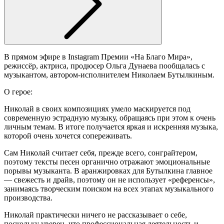
В прямом эфире в Instagram Премии «На Благо Мира»,
режиссёр, актриса, продюсер Ольга Дунаева пообщалась с
музыкантом, автором-исполнителем Николаем Бутылкиным.
О герое:
Николай в своих композициях умело маскируется под
современную эстрадную музыку, обращаясь при этом к очень
личным темам. В итоге получается яркая и искренняя музыка,
которой очень хочется сопереживать.
Сам Николай считает себя, прежде всего, сонграйтером,
поэтому тексты песен органично отражают эмоциональные
порывы музыканта. В аранжировках для Бутылкина главное
— свежесть и драйв, поэтому он не использует «референсы»,
занимаясь творческим поиском на всех этапах музыкального
производства.
Николай практически ничего не рассказывает о себе,
поскольку уверен, что профессиональная деятельность и