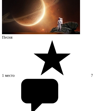
Песня
1 место
7