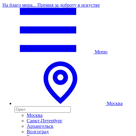
На благо мира... Премия за доброту в искустве
Меню
Москва
Москва
Санкт-Петербург
Архангельск
Волгоград