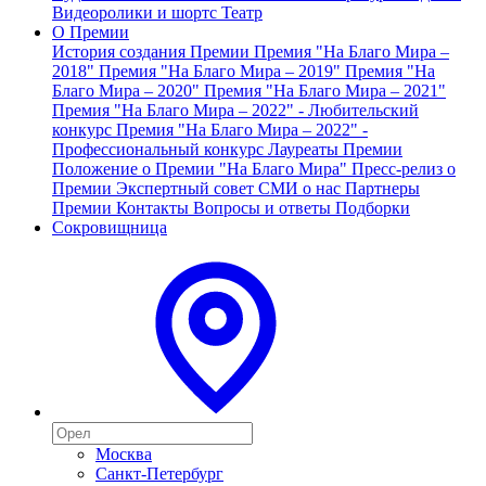
Видеоролики и шортс
Театр
О Премии
История создания Премии
Премия "На Благо Мира –
2018"
Премия "На Благо Мира – 2019"
Премия "На
Благо Мира – 2020"
Премия "На Благо Мира – 2021"
Премия "На Благо Мира – 2022" - Любительский
конкурс
Премия "На Благо Мира – 2022" -
Профессиональный конкурс
Лауреаты Премии
Положение о Премии "На Благо Мира"
Пресс-релиз о
Премии
Экспертный совет
СМИ о нас
Партнеры
Премии
Контакты
Вопросы и ответы
Подборки
Сокровищница
Москва
Санкт-Петербург