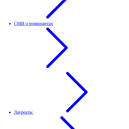
СМИ о номинантах
Лауреаты