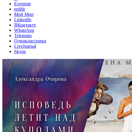
Evernote
reddit
Мой Мир
LinkedIn
ВКонтакте
WhatsApp
Telegram
Одноклассники
LiveJournal
Skype