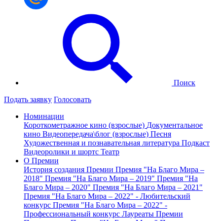
Поиск
Подать заявку
Голосовать
Номинации
Короткометражное кино (взрослые)
Документальное
кино
Видеопередача\блог (взрослые)
Песня
Художественная и познавательная литература
Подкаст
Видеоролики и шортс
Театр
О Премии
История создания Премии
Премия "На Благо Мира –
2018"
Премия "На Благо Мира – 2019"
Премия "На
Благо Мира – 2020"
Премия "На Благо Мира – 2021"
Премия "На Благо Мира – 2022" - Любительский
конкурс
Премия "На Благо Мира – 2022" -
Профессиональный конкурс
Лауреаты Премии