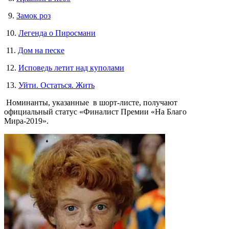
9.
Замок роз
10.
Легенда о Пиросмани
11.
Дом на песке
12.
Исповедь летит над куполами
13.
Уйти. Остаться. Жить
Номинанты, указанные в шорт-листе, получают
официальный статус «Финалист Премии «На Благо
Мира-2019».