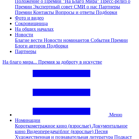
Положение о Премии "На Благо Мира"
Пресс-релиз о
Премии
Экспертный совет
СМИ о нас
Партнеры
Премии
Контакты
Вопросы и ответы
Подборки
Фото и видео
Сокровищница
На общих началах
Новости
Благие вести
Новости номинантов
События Премии
Блоги авторов
Подборки
Партнеры
На благо мира... Премия за доброту в искустве
Меню
Номинации
Короткометражное кино (взрослые)
Документальное
кино
Видеопередача\блог (взрослые)
Песня
Художественная и познавательная литература
Подкаст