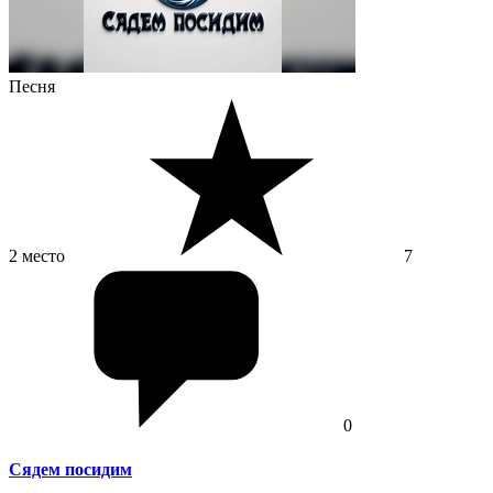
Песня
2 место
7
0
Сядем посидим