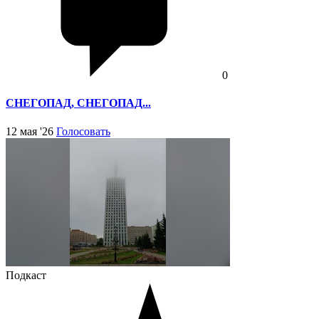
0
СНЕГОПАД, СНЕГОПАД...
12 мая '26
Голосовать
Подкаст