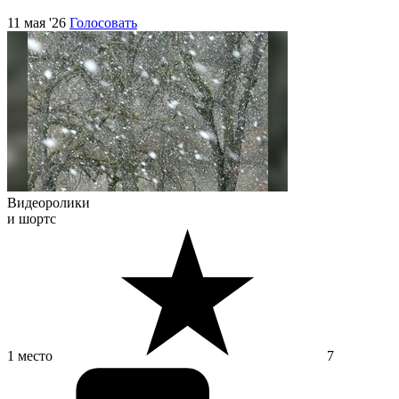
11 мая '26
Голосовать
Видеоролики
и шортс
1 место
7