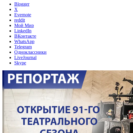
Blogger
X
Evernote
reddit
Мой Мир
LinkedIn
ВКонтакте
WhatsApp
Telegram
Одноклассники
LiveJournal
Skype