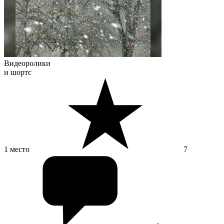
Видеоролики
и шортс
1 место
7