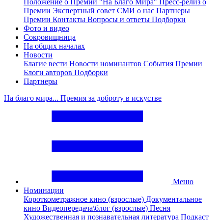
Положение о Премии "На Благо Мира"
Пресс-релиз о
Премии
Экспертный совет
СМИ о нас
Партнеры
Премии
Контакты
Вопросы и ответы
Подборки
Фото и видео
Сокровищница
На общих началах
Новости
Благие вести
Новости номинантов
События Премии
Блоги авторов
Подборки
Партнеры
На благо мира... Премия за доброту в искустве
Меню
Номинации
Короткометражное кино (взрослые)
Документальное
кино
Видеопередача\блог (взрослые)
Песня
Художественная и познавательная литература
Подкаст