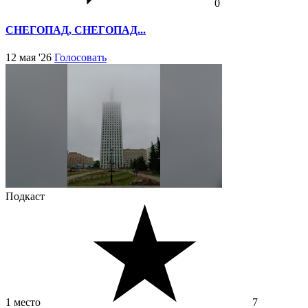
0
СНЕГОПАД, СНЕГОПАД...
12 мая '26
Голосовать
Подкаст
1 место
7