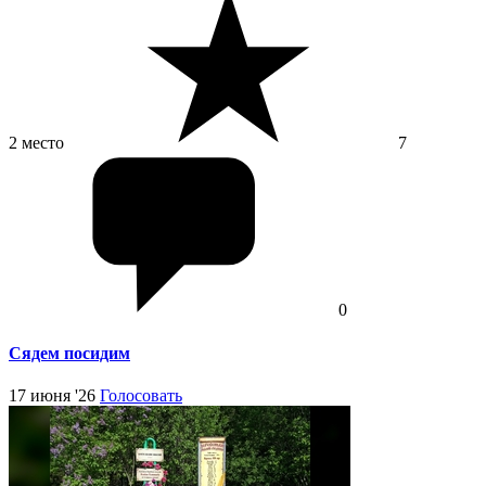
2 место
7
0
Сядем посидим
17 июня '26
Голосовать