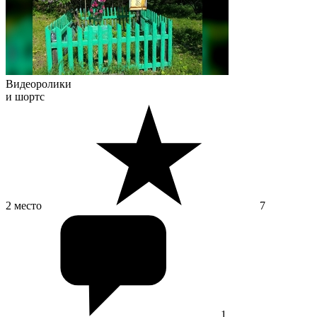
Видеоролики
и шортс
2 место
7
1