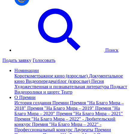
Поиск
Подать заявку
Голосовать
Номинации
Короткометражное кино (взрослые)
Документальное
кино
Видеопередача\блог (взрослые)
Песня
Художественная и познавательная литература
Подкаст
Видеоролики и шортс
Театр
О Премии
История создания Премии
Премия "На Благо Мира –
2018"
Премия "На Благо Мира – 2019"
Премия "На
Благо Мира – 2020"
Премия "На Благо Мира – 2021"
Премия "На Благо Мира – 2022" - Любительский
конкурс
Премия "На Благо Мира – 2022" -
Профессиональный конкурс
Лауреаты Премии