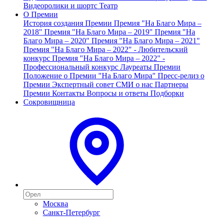
Видеоролики и шортс
Театр
О Премии
История создания Премии
Премия "На Благо Мира –
2018"
Премия "На Благо Мира – 2019"
Премия "На
Благо Мира – 2020"
Премия "На Благо Мира – 2021"
Премия "На Благо Мира – 2022" - Любительский
конкурс
Премия "На Благо Мира – 2022" -
Профессиональный конкурс
Лауреаты Премии
Положение о Премии "На Благо Мира"
Пресс-релиз о
Премии
Экспертный совет
СМИ о нас
Партнеры
Премии
Контакты
Вопросы и ответы
Подборки
Сокровищница
Москва
Санкт-Петербург