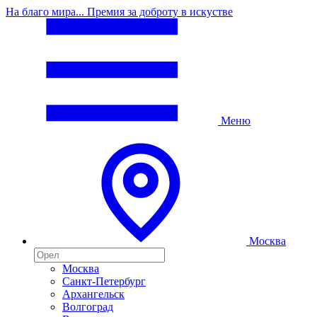
На благо мира... Премия за доброту в искустве
Меню
Москва
Москва
Санкт-Петербург
Архангельск
Волгоград