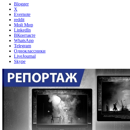
Blogger
X
Evernote
reddit
Мой Мир
LinkedIn
ВКонтакте
WhatsApp
Telegram
Одноклассники
LiveJournal
Skype