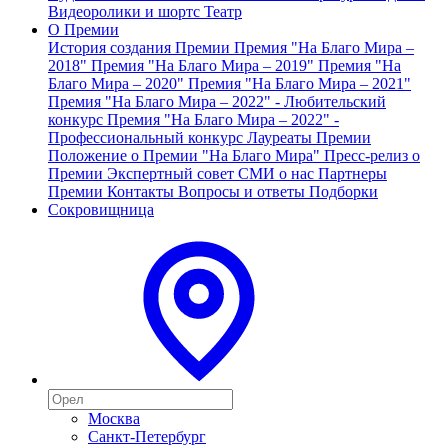
Видеоролики и шортс
Театр
О Премии
История создания Премии
Премия "На Благо Мира –
2018"
Премия "На Благо Мира – 2019"
Премия "На
Благо Мира – 2020"
Премия "На Благо Мира – 2021"
Премия "На Благо Мира – 2022" - Любительский
конкурс
Премия "На Благо Мира – 2022" -
Профессиональный конкурс
Лауреаты Премии
Положение о Премии "На Благо Мира"
Пресс-релиз о
Премии
Экспертный совет
СМИ о нас
Партнеры
Премии
Контакты
Вопросы и ответы
Подборки
Сокровищница
Москва
Санкт-Петербург