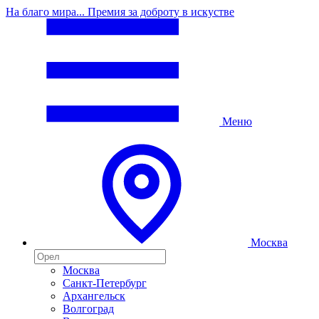
На благо мира... Премия за доброту в искустве
Меню
Москва
Москва
Санкт-Петербург
Архангельск
Волгоград