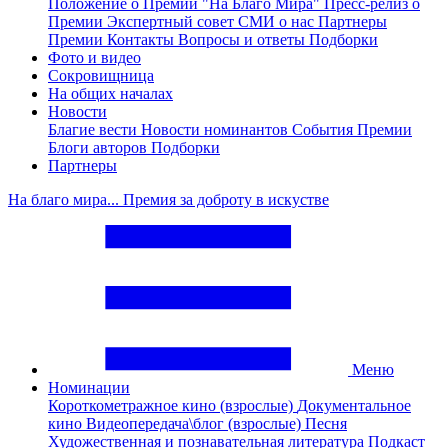
Положение о Премии "На Благо Мира"
Пресс-релиз о
Премии
Экспертный совет
СМИ о нас
Партнеры
Премии
Контакты
Вопросы и ответы
Подборки
Фото и видео
Сокровищница
На общих началах
Новости
Благие вести
Новости номинантов
События Премии
Блоги авторов
Подборки
Партнеры
На благо мира... Премия за доброту в искустве
Меню
Номинации
Короткометражное кино (взрослые)
Документальное
кино
Видеопередача\блог (взрослые)
Песня
Художественная и познавательная литература
Подкаст