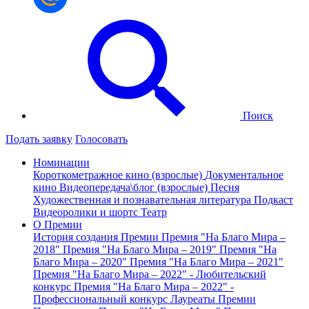
Поиск
Подать заявку
Голосовать
Номинации
Короткометражное кино (взрослые)
Документальное
кино
Видеопередача\блог (взрослые)
Песня
Художественная и познавательная литература
Подкаст
Видеоролики и шортс
Театр
О Премии
История создания Премии
Премия "На Благо Мира –
2018"
Премия "На Благо Мира – 2019"
Премия "На
Благо Мира – 2020"
Премия "На Благо Мира – 2021"
Премия "На Благо Мира – 2022" - Любительский
конкурс
Премия "На Благо Мира – 2022" -
Профессиональный конкурс
Лауреаты Премии