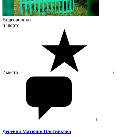
Видеоролики
и шортс
2 место
7
1
Деревня Матюши Плотникова