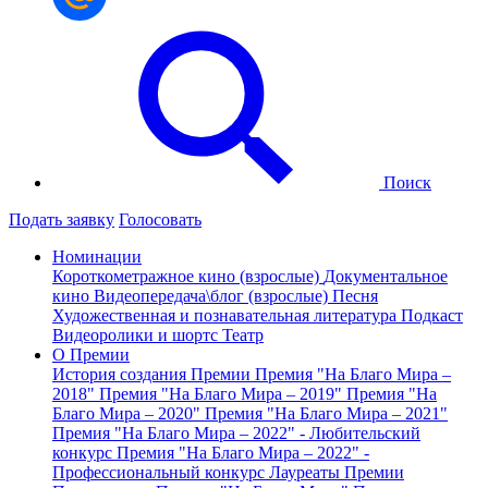
Поиск
Подать заявку
Голосовать
Номинации
Короткометражное кино (взрослые)
Документальное
кино
Видеопередача\блог (взрослые)
Песня
Художественная и познавательная литература
Подкаст
Видеоролики и шортс
Театр
О Премии
История создания Премии
Премия "На Благо Мира –
2018"
Премия "На Благо Мира – 2019"
Премия "На
Благо Мира – 2020"
Премия "На Благо Мира – 2021"
Премия "На Благо Мира – 2022" - Любительский
конкурс
Премия "На Благо Мира – 2022" -
Профессиональный конкурс
Лауреаты Премии