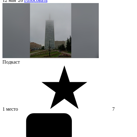
12 мая '26
Голосовать
Подкаст
1 место
7