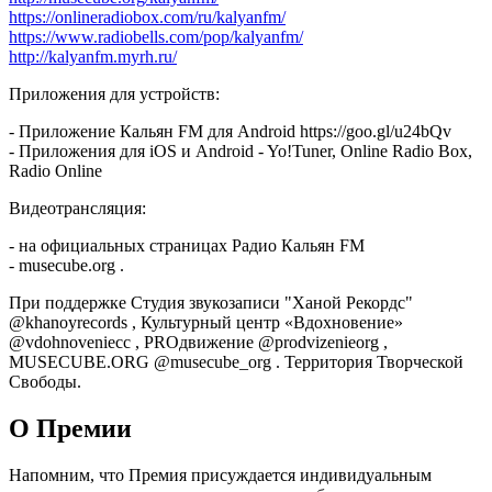
https://onlineradiobox.com/ru/kalyanfm/
https://www.radiobells.com/pop/kalyanfm/
http://kalyanfm.myrh.ru/
Приложения для устройств:
- Приложение Кальян FM для Android https://goo.gl/u24bQv
- Приложения для iOS и Android - Yo!Tuner, Online Radio Box,
Radio Online
Видеотрансляция:
- на официальных страницах Радио Кальян FM
- musecube.org .
При поддержке Студия звукозаписи "Ханой Рекордс"
@khanoyrecords , Культурный центр «Вдохновение»
@vdohnoveniecc , PROдвижение @prodvizenieorg ,
MUSECUBE.ORG @musecube_org . Территория Творческой
Свободы.
О Премии
Напомним, что Премия присуждается индивидуальным