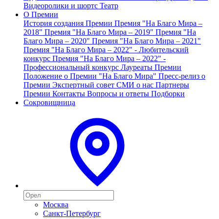
Видеоролики и шортс
Театр
О Премии
История создания Премии
Премия "На Благо Мира –
2018"
Премия "На Благо Мира – 2019"
Премия "На
Благо Мира – 2020"
Премия "На Благо Мира – 2021"
Премия "На Благо Мира – 2022" - Любительский
конкурс
Премия "На Благо Мира – 2022" -
Профессиональный конкурс
Лауреаты Премии
Положение о Премии "На Благо Мира"
Пресс-релиз о
Премии
Экспертный совет
СМИ о нас
Партнеры
Премии
Контакты
Вопросы и ответы
Подборки
Сокровищница
Москва
Санкт-Петербург