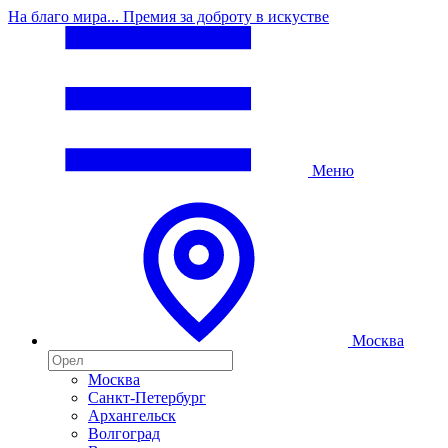
На благо мира... Премия за доброту в искустве
Меню
Москва
Москва
Санкт-Петербург
Архангельск
Волгоград