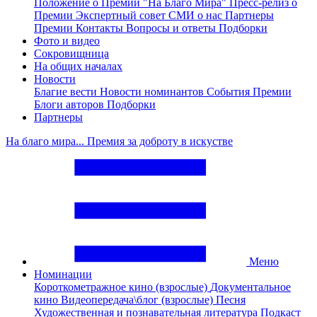
Положение о Премии "На Благо Мира"
Пресс-релиз о
Премии
Экспертный совет
СМИ о нас
Партнеры
Премии
Контакты
Вопросы и ответы
Подборки
Фото и видео
Сокровищница
На общих началах
Новости
Благие вести
Новости номинантов
События Премии
Блоги авторов
Подборки
Партнеры
На благо мира... Премия за доброту в искустве
Меню
Номинации
Короткометражное кино (взрослые)
Документальное
кино
Видеопередача\блог (взрослые)
Песня
Художественная и познавательная литература
Подкаст