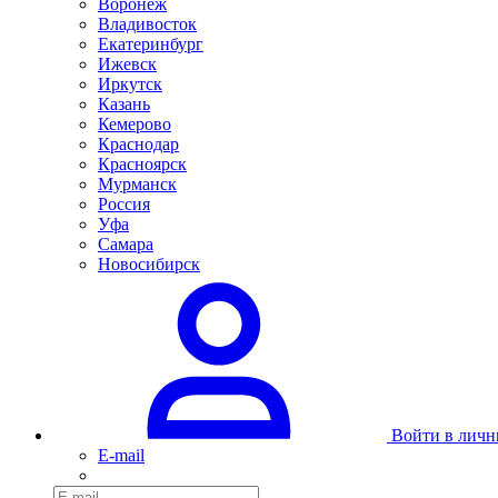
Воронеж
Владивосток
Екатеринбург
Ижевск
Иркутск
Казань
Кемерово
Краснодар
Красноярск
Мурманск
Россия
Уфа
Самара
Новосибирск
Войти в личн
E-mail