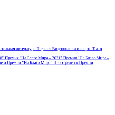
ательная литература
Подкаст
Видеоролики и шортс
Театр
20"
Премия "На Благо Мира – 2021"
Премия "На Благо Мира –
е о Премии "На Благо Мира"
Пресс-релиз о Премии