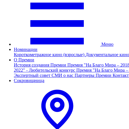
Меню
Номинации
Короткометражное кино (взрослые)
Документальное кин
О Премии
История создания Премии
Премия "На Благо Мира – 201
2022" - Любительский конкурс
Премия "На Благо Мира –
Экспертный совет
СМИ о нас
Партнеры Премии
Контак
Сокровищница