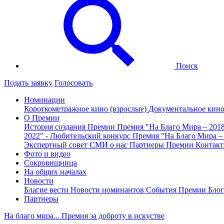
Поиск
Подать заявку
Голосовать
Номинации
Короткометражное кино (взрослые)
Документальное кин
О Премии
История создания Премии
Премия "На Благо Мира – 201
2022" - Любительский конкурс
Премия "На Благо Мира –
Экспертный совет
СМИ о нас
Партнеры Премии
Контак
Фото и видео
Сокровищница
На общих началах
Новости
Благие вести
Новости номинантов
События Премии
Блог
Партнеры
На благо мира... Премия за доброту в искустве