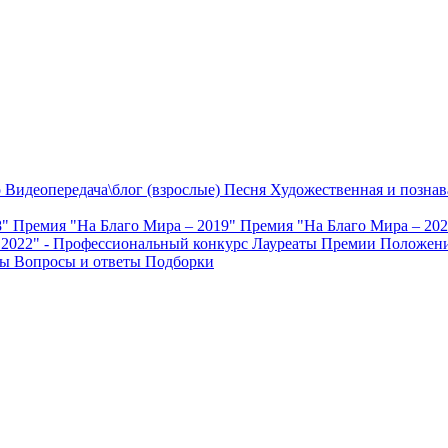
о
Видеопередача\блог (взрослые)
Песня
Художественная и познав
8"
Премия "На Благо Мира – 2019"
Премия "На Благо Мира – 20
 2022" - Профессиональный конкурс
Лауреаты Премии
Положени
ты
Вопросы и ответы
Подборки