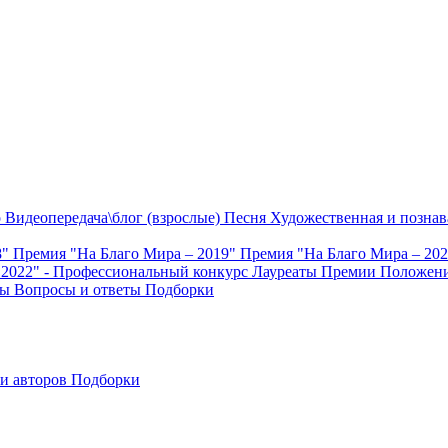
о
Видеопередача\блог (взрослые)
Песня
Художественная и познав
8"
Премия "На Благо Мира – 2019"
Премия "На Благо Мира – 20
 2022" - Профессиональный конкурс
Лауреаты Премии
Положени
ты
Вопросы и ответы
Подборки
и авторов
Подборки