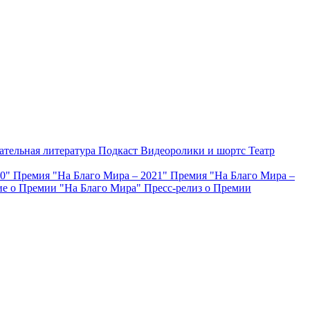
ательная литература
Подкаст
Видеоролики и шортс
Театр
20"
Премия "На Благо Мира – 2021"
Премия "На Благо Мира –
е о Премии "На Благо Мира"
Пресс-релиз о Премии