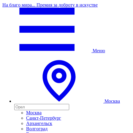
На благо мира... Премия за доброту в искустве
Меню
Москва
Москва
Санкт-Петербург
Архангельск
Волгоград