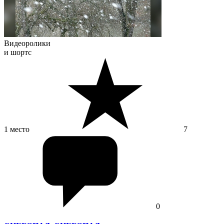
Видеоролики
и шортс
1 место
7
0