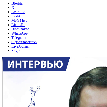
Blogger
X
Evernote
reddit
Мой Мир
LinkedIn
ВКонтакте
WhatsApp
Telegram
Одноклассники
LiveJournal
Skype