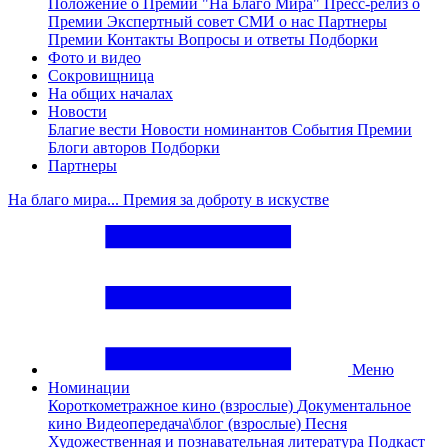
Положение о Премии "На Благо Мира"
Пресс-релиз о
Премии
Экспертный совет
СМИ о нас
Партнеры
Премии
Контакты
Вопросы и ответы
Подборки
Фото и видео
Сокровищница
На общих началах
Новости
Благие вести
Новости номинантов
События Премии
Блоги авторов
Подборки
Партнеры
На благо мира... Премия за доброту в искустве
Меню
Номинации
Короткометражное кино (взрослые)
Документальное
кино
Видеопередача\блог (взрослые)
Песня
Художественная и познавательная литература
Подкаст