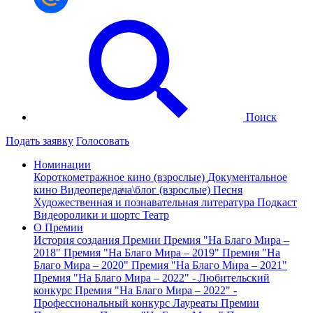
Поиск
Подать заявку
Голосовать
Номинации
Короткометражное кино (взрослые)
Документальное
кино
Видеопередача\блог (взрослые)
Песня
Художественная и познавательная литература
Подкаст
Видеоролики и шортс
Театр
О Премии
История создания Премии
Премия "На Благо Мира –
2018"
Премия "На Благо Мира – 2019"
Премия "На
Благо Мира – 2020"
Премия "На Благо Мира – 2021"
Премия "На Благо Мира – 2022" - Любительский
конкурс
Премия "На Благо Мира – 2022" -
Профессиональный конкурс
Лауреаты Премии