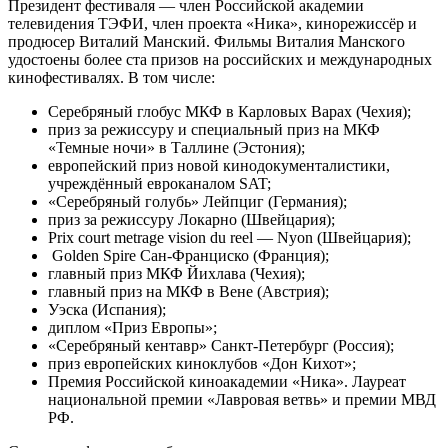
Президент фестиваля — член Российской академии
телевидения ТЭФИ, член проекта «Ника», кинорежиссёр и
продюсер Виталий Манский. Фильмы Виталия Манского
удостоены более ста призов на российских и международных
кинофестивалях. В том числе:
Серебряный глобус МКФ в Карловых Варах (Чехия);
приз за режиссуру и специальный приз на МКФ
«Темные ночи» в Таллине (Эстония);
европейский приз новой кинодокументалистики,
учреждённый евроканалом SAT;
«Серебряный голубь» Лейпциг (Германия);
приз за режиссуру Локарно (Швейцария);
Prix court metrage vision du reel — Nyon (Швейцария);
Golden Spire Сан-Франциско (Франция);
главный приз МКФ Йихлава (Чехия);
главный приз на МКФ в Вене (Австрия);
Уэска (Испания);
диплом «Приз Европы»;
«Серебряный кентавр» Санкт-Петербург (Россия);
приз европейских киноклубов «Дон Кихот»;
Премия Российской киноакадемии «Ника». Лауреат
национальной премии «Лавровая ветвь» и премии МВД
РФ.