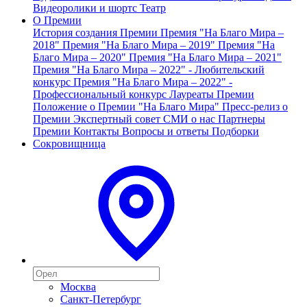
Видеоролики и шортс
Театр
О Премии
История создания Премии
Премия "На Благо Мира –
2018"
Премия "На Благо Мира – 2019"
Премия "На
Благо Мира – 2020"
Премия "На Благо Мира – 2021"
Премия "На Благо Мира – 2022" - Любительский
конкурс
Премия "На Благо Мира – 2022" -
Профессиональный конкурс
Лауреаты Премии
Положение о Премии "На Благо Мира"
Пресс-релиз о
Премии
Экспертный совет
СМИ о нас
Партнеры
Премии
Контакты
Вопросы и ответы
Подборки
Сокровищница
Москва
Санкт-Петербург