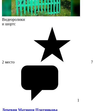
Видеоролики
и шортс
2 место
7
1
Деревня Матюши Плотникова