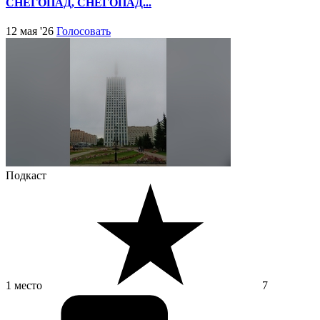
СНЕГОПАД, СНЕГОПАД...
12 мая '26
Голосовать
Подкаст
1 место
7