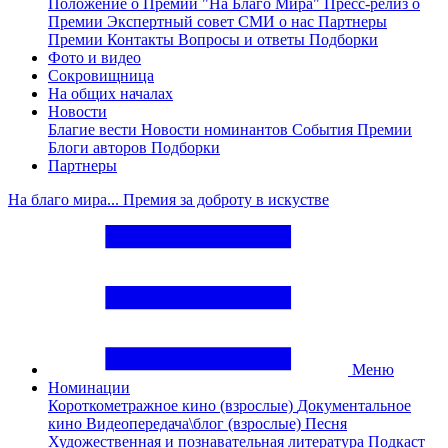
Положение о Премии "На Благо Мира"
Пресс-релиз о
Премии
Экспертный совет
СМИ о нас
Партнеры
Премии
Контакты
Вопросы и ответы
Подборки
Фото и видео
Сокровищница
На общих началах
Новости
Благие вести
Новости номинантов
События Премии
Блоги авторов
Подборки
Партнеры
На благо мира... Премия за доброту в искустве
Меню
Номинации
Короткометражное кино (взрослые)
Документальное
кино
Видеопередача\блог (взрослые)
Песня
Художественная и познавательная литература
Подкаст