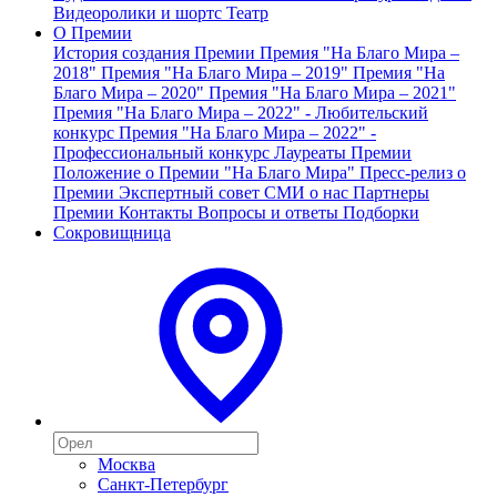
Видеоролики и шортс
Театр
О Премии
История создания Премии
Премия "На Благо Мира –
2018"
Премия "На Благо Мира – 2019"
Премия "На
Благо Мира – 2020"
Премия "На Благо Мира – 2021"
Премия "На Благо Мира – 2022" - Любительский
конкурс
Премия "На Благо Мира – 2022" -
Профессиональный конкурс
Лауреаты Премии
Положение о Премии "На Благо Мира"
Пресс-релиз о
Премии
Экспертный совет
СМИ о нас
Партнеры
Премии
Контакты
Вопросы и ответы
Подборки
Сокровищница
Москва
Санкт-Петербург