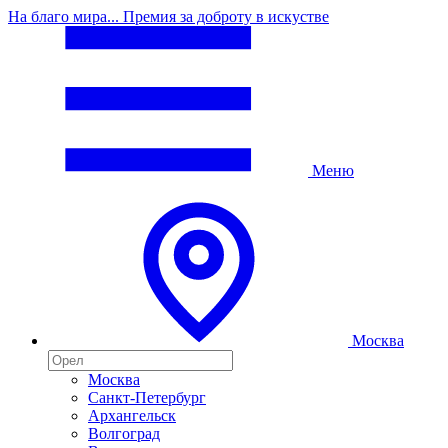
На благо мира... Премия за доброту в искустве
Меню
Москва
Москва
Санкт-Петербург
Архангельск
Волгоград