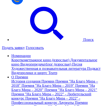
Поиск
Подать заявку
Голосовать
Номинации
Короткометражное кино (взрослые)
Документальное
кино
Видеопередача\блог (взрослые)
Песня
Художественная и познавательная литература
Подкаст
Видеоролики и шортс
Театр
О Премии
История создания Премии
Премия "На Благо Мира –
2018"
Премия "На Благо Мира – 2019"
Премия "На
Благо Мира – 2020"
Премия "На Благо Мира – 2021"
Премия "На Благо Мира – 2022" - Любительский
конкурс
Премия "На Благо Мира – 2022" -
Профессиональный конкурс
Лауреаты Премии