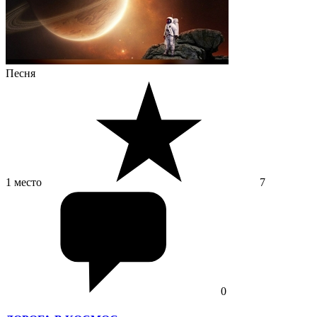
Песня
1 место
7
0