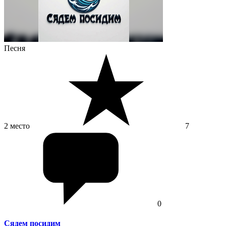
Песня
2 место
7
0
Сядем посидим