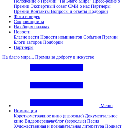
Положение о Премии "На Благо Мира"
Пресс-релиз о
Премии
Экспертный совет
СМИ о нас
Партнеры
Премии
Контакты
Вопросы и ответы
Подборки
Фото и видео
Сокровищница
На общих началах
Новости
Благие вести
Новости номинантов
События Премии
Блоги авторов
Подборки
Партнеры
На благо мира... Премия за доброту в искустве
Меню
Номинации
Короткометражное кино (взрослые)
Документальное
кино
Видеопередача\блог (взрослые)
Песня
Художественная и познавательная литература
Подкаст