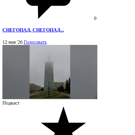
0
СНЕГОПАД, СНЕГОПАД...
12 мая '26
Голосовать
Подкаст