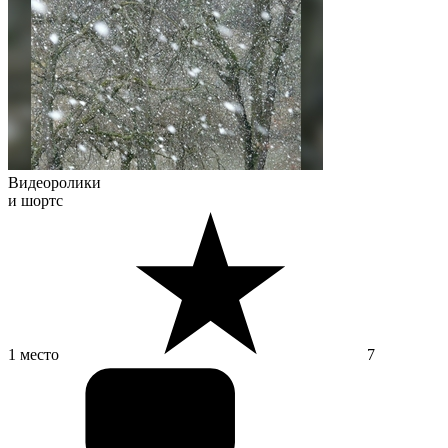
Видеоролики
и шортс
1 место
7