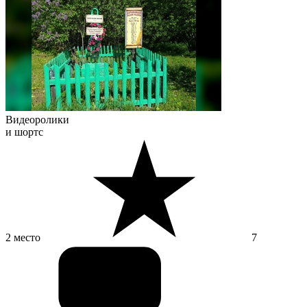
Видеоролики
и шортс
2 место
7