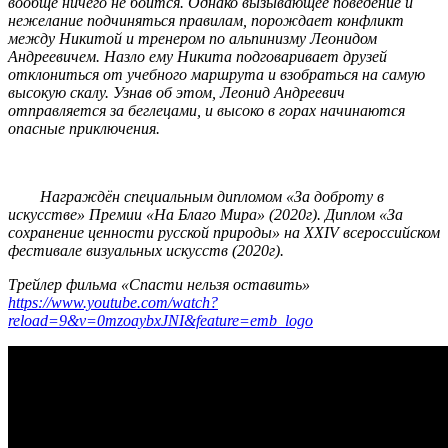
вообще ничего не боится. Однако вызывающее поведение и
нежелание подчиняться правилам, порождает конфликт
между Никитой и тренером по альпинизму Леонидом
Андреевичем. Назло ему Никита подговаривает друзей
отклониться от учебного маршрута и взобраться на самую
высокую скалу. Узнав об этом, Леонид Андреевич
отправляется за беглецами, и высоко в горах начинаются
опасные приключения.
Награждён специальным дипломом «За доброту в
искусстве» Премии «На Благо Мира» (2020г). Диплом «За
сохранение ценности русской природы» на XXIV всероссийском
фестивале визуальных искусств (2020г).
Трейлер фильма «Спасти нельзя оставить»
https://www.youtube.com/watch?
reload=9&v=0mzoaybxJNI&feature=emb_logo