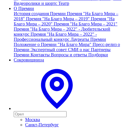
Видеоролики и шортс
Театр
О Премии
История создания Премии
Премия "На Благо Мира –
2018"
Премия "На Благо Мира – 2019"
Премия "На
Благо Мира – 2020"
Премия "На Благо Мира – 2021"
Премия "На Благо Мира – 2022" - Любительский
конкурс
Премия "На Благо Мира – 2022" -
Профессиональный конкурс
Лауреаты Премии
Положение о Премии "На Благо Мира"
Пресс-релиз о
Премии
Экспертный совет
СМИ о нас
Партнеры
Премии
Контакты
Вопросы и ответы
Подборки
Сокровищница
Москва
Санкт-Петербург