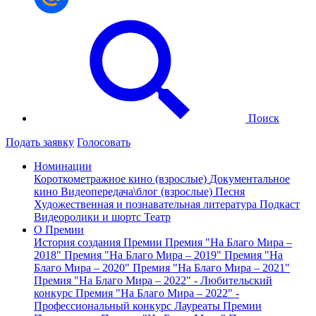
Поиск
Подать заявку
Голосовать
Номинации
Короткометражное кино (взрослые)
Документальное
кино
Видеопередача\блог (взрослые)
Песня
Художественная и познавательная литература
Подкаст
Видеоролики и шортс
Театр
О Премии
История создания Премии
Премия "На Благо Мира –
2018"
Премия "На Благо Мира – 2019"
Премия "На
Благо Мира – 2020"
Премия "На Благо Мира – 2021"
Премия "На Благо Мира – 2022" - Любительский
конкурс
Премия "На Благо Мира – 2022" -
Профессиональный конкурс
Лауреаты Премии