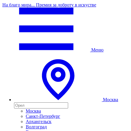
На благо мира... Премия за доброту в искустве
Меню
Москва
Москва
Санкт-Петербург
Архангельск
Волгоград