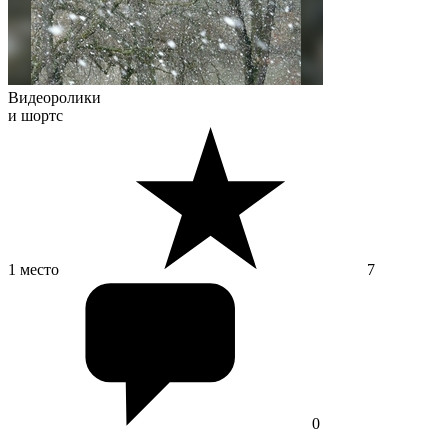
Видеоролики
и шортс
1 место
7
0