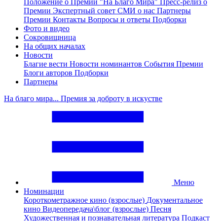
Положение о Премии "На Благо Мира"
Пресс-релиз о
Премии
Экспертный совет
СМИ о нас
Партнеры
Премии
Контакты
Вопросы и ответы
Подборки
Фото и видео
Сокровищница
На общих началах
Новости
Благие вести
Новости номинантов
События Премии
Блоги авторов
Подборки
Партнеры
На благо мира... Премия за доброту в искустве
Меню
Номинации
Короткометражное кино (взрослые)
Документальное
кино
Видеопередача\блог (взрослые)
Песня
Художественная и познавательная литература
Подкаст