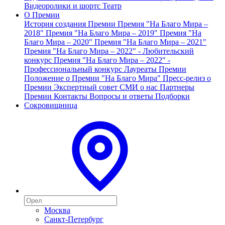
Видеоролики и шортс
Театр
О Премии
История создания Премии
Премия "На Благо Мира –
2018"
Премия "На Благо Мира – 2019"
Премия "На
Благо Мира – 2020"
Премия "На Благо Мира – 2021"
Премия "На Благо Мира – 2022" - Любительский
конкурс
Премия "На Благо Мира – 2022" -
Профессиональный конкурс
Лауреаты Премии
Положение о Премии "На Благо Мира"
Пресс-релиз о
Премии
Экспертный совет
СМИ о нас
Партнеры
Премии
Контакты
Вопросы и ответы
Подборки
Сокровищница
Москва
Санкт-Петербург