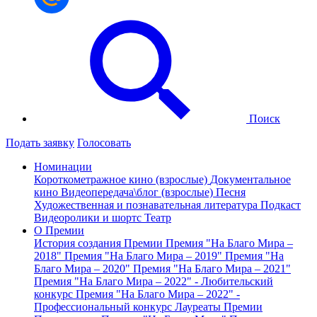
Поиск
Подать заявку
Голосовать
Номинации
Короткометражное кино (взрослые)
Документальное
кино
Видеопередача\блог (взрослые)
Песня
Художественная и познавательная литература
Подкаст
Видеоролики и шортс
Театр
О Премии
История создания Премии
Премия "На Благо Мира –
2018"
Премия "На Благо Мира – 2019"
Премия "На
Благо Мира – 2020"
Премия "На Благо Мира – 2021"
Премия "На Благо Мира – 2022" - Любительский
конкурс
Премия "На Благо Мира – 2022" -
Профессиональный конкурс
Лауреаты Премии