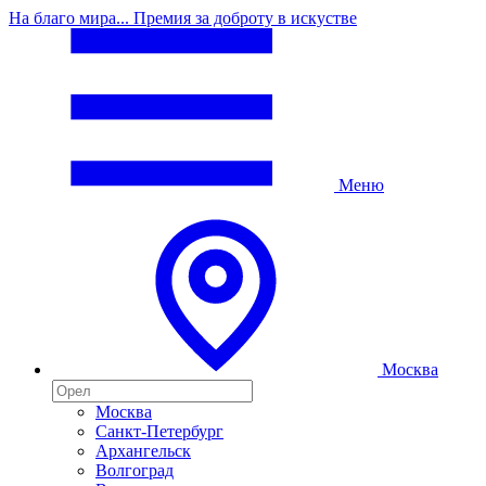
На благо мира... Премия за доброту в искустве
Меню
Москва
Москва
Санкт-Петербург
Архангельск
Волгоград