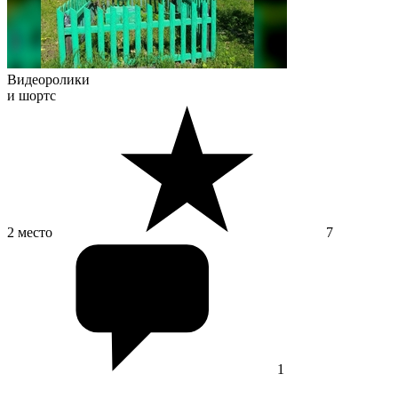
Видеоролики
и шортс
2 место
7
1