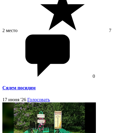
2 место
7
0
Сядем посидим
17 июня '26
Голосовать