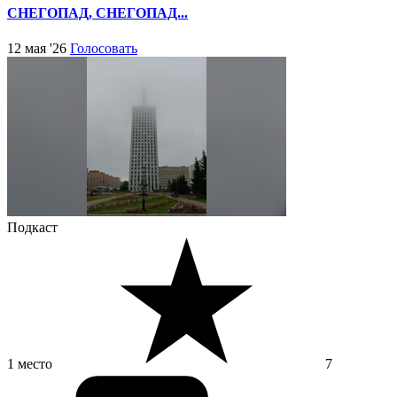
СНЕГОПАД, СНЕГОПАД...
12 мая '26
Голосовать
Подкаст
1 место
7