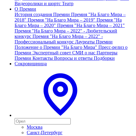
Видеоролики и шортс
Театр
О Премии
История создания Премии
Премия "На Благо Мира –
2018"
Премия "На Благо Мира – 2019"
Премия "На
Благо Мира – 2020"
Премия "На Благо Мира – 2021"
Премия "На Благо Мира – 2022" - Любительский
конкурс
Премия "На Благо Мира – 2022" -
Профессиональный конкурс
Лауреаты Премии
Положение о Премии "На Благо Мира"
Пресс-релиз о
Премии
Экспертный совет
СМИ о нас
Партнеры
Премии
Контакты
Вопросы и ответы
Подборки
Сокровищница
Москва
Санкт-Петербург