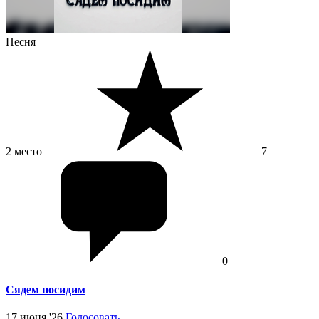
Песня
2 место
7
0
Сядем посидим
17 июня '26
Голосовать