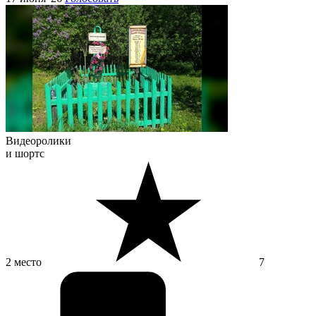
Видеоролики
и шортс
2 место
7