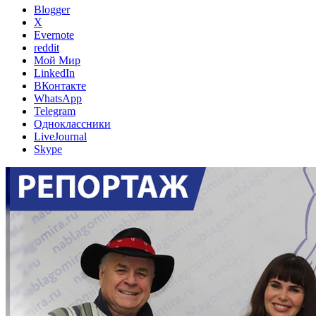
Blogger
X
Evernote
reddit
Мой Мир
LinkedIn
ВКонтакте
WhatsApp
Telegram
Одноклассники
LiveJournal
Skype