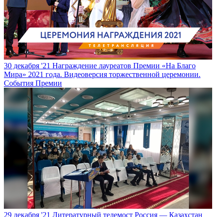
30 декабря '21
Награждение лауреатов Премии «На Благо
Мира» 2021 года. Видеоверсия торжественной церемонии.
События Премии
29 декабря '21
Литературный телемост Россия — Казахстан