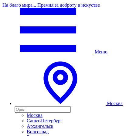
На благо мира... Премия за доброту в искустве
Меню
Москва
Москва
Санкт-Петербург
Архангельск
Волгоград