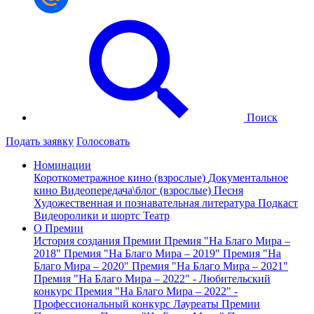
Поиск
Подать заявку
Голосовать
Номинации
Короткометражное кино (взрослые)
Документальное
кино
Видеопередача\блог (взрослые)
Песня
Художественная и познавательная литература
Подкаст
Видеоролики и шортс
Театр
О Премии
История создания Премии
Премия "На Благо Мира –
2018"
Премия "На Благо Мира – 2019"
Премия "На
Благо Мира – 2020"
Премия "На Благо Мира – 2021"
Премия "На Благо Мира – 2022" - Любительский
конкурс
Премия "На Благо Мира – 2022" -
Профессиональный конкурс
Лауреаты Премии