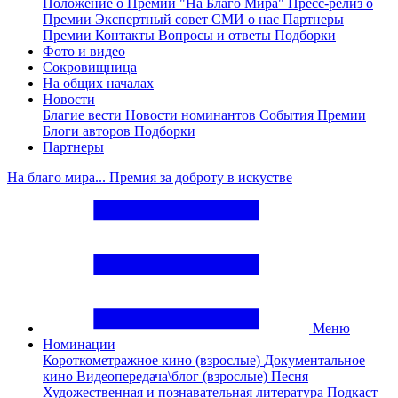
Положение о Премии "На Благо Мира"
Пресс-релиз о
Премии
Экспертный совет
СМИ о нас
Партнеры
Премии
Контакты
Вопросы и ответы
Подборки
Фото и видео
Сокровищница
На общих началах
Новости
Благие вести
Новости номинантов
События Премии
Блоги авторов
Подборки
Партнеры
На благо мира... Премия за доброту в искустве
Меню
Номинации
Короткометражное кино (взрослые)
Документальное
кино
Видеопередача\блог (взрослые)
Песня
Художественная и познавательная литература
Подкаст