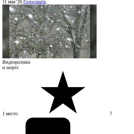
11 мая '26
Голосовать
Видеоролики
и шортс
1 место
7