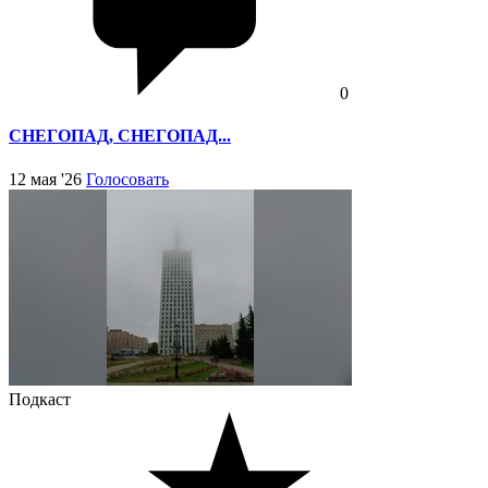
0
СНЕГОПАД, СНЕГОПАД...
12 мая '26
Голосовать
Подкаст