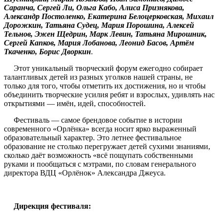
Саранча, Сергей Ли, Ольга Кабо, Алиса Признякова,
Александр Постоленко, Екатерина Белоцерковская, Михаил
Дорожкин, Татьяна Судец, Мария Порошина, Алексей
Тельнов, Эжен Щедрин, Марк Левин, Татьяна Мирошник,
Сергей Капков, Мария Лобанова, Леонид Басов, Артём
Ткаченко, Борис Дворкин
.
Этот уникальный творческий форум ежегодно собирает
талантливых детей из разных уголков нашей страны, не
только для того, чтобы отметить их достижения, но и чтобы
объединить творческие усилия ребят и взрослых, удивлять нас
открытиями — имён, идей, способностей.
Фестиваль — самое брендовое событие в истории
современного «Орлёнка» всегда носит ярко выраженный
образовательный характер. Это летнее фестивальное
образование не столько перегружает детей сухими знаниями,
сколько даёт возможность «всё пощупать собственными
руками и пообщаться с мэтрами, по словам генерального
директора ВДЦ «Орлёнок» Александра Джеуса.
Дирекция фестиваля: