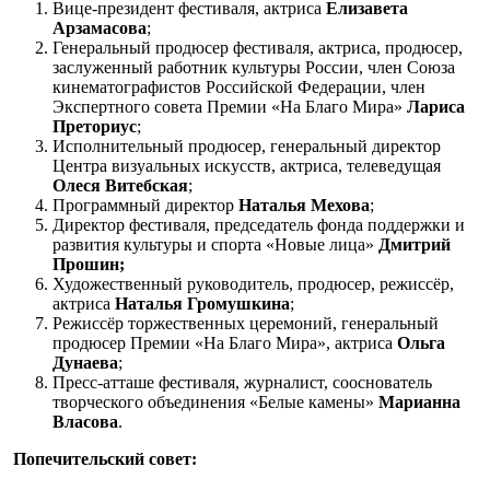
Вице-президент фестиваля, актриса
Елизавета
Арзамасова
;
Генеральный продюсер фестиваля, актриса, продюсер,
заслуженный работник культуры России, член Союза
кинематографистов Российской Федерации, член
Экспертного совета Премии «На Благо Мира»
Лариса
Преториус
;
Исполнительный продюсер, генеральный директор
Центра визуальных искусств, актриса, телеведущая
Олеся Витебская
;
Программный директор
Наталья Мехова
;
Директор фестиваля, председатель фонда поддержки и
развития культуры и спорта «Новые лица»
Дмитрий
Прошин;
Художественный руководитель, продюсер, режиссёр,
актриса
Наталья Громушкина
;
Режиссёр торжественных церемоний, генеральный
продюсер Премии «На Благо Мира», актриса
Ольга
Дунаева
;
Пресс-атташе фестиваля, журналист, сооснователь
творческого объединения «Белые камены»
Марианна
Власова
.
Попечительский совет: