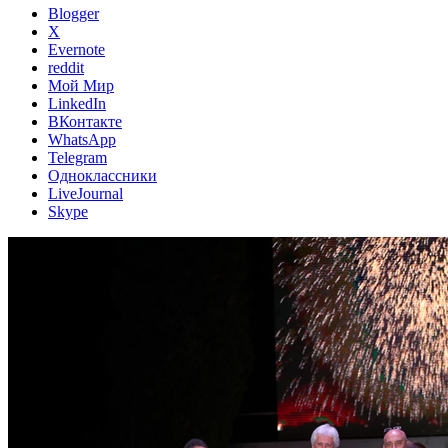
Blogger
X
Evernote
reddit
Мой Мир
LinkedIn
ВКонтакте
WhatsApp
Telegram
Одноклассники
LiveJournal
Skype