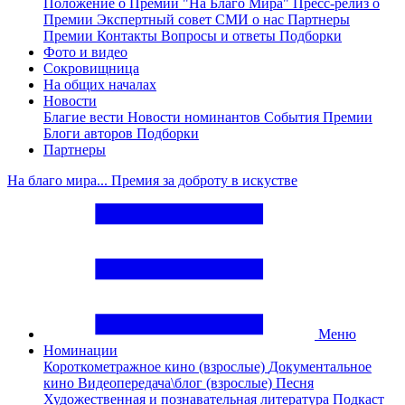
Положение о Премии "На Благо Мира"
Пресс-релиз о
Премии
Экспертный совет
СМИ о нас
Партнеры
Премии
Контакты
Вопросы и ответы
Подборки
Фото и видео
Сокровищница
На общих началах
Новости
Благие вести
Новости номинантов
События Премии
Блоги авторов
Подборки
Партнеры
На благо мира... Премия за доброту в искустве
Меню
Номинации
Короткометражное кино (взрослые)
Документальное
кино
Видеопередача\блог (взрослые)
Песня
Художественная и познавательная литература
Подкаст