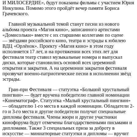
И МИЛОСЕРДИЕ», будут показаны фильмы с участием Юрия
Никулина. Помимо этого пройдёт вечер памяти Бориса
Грачевского.
Главной музыкальной темой станут песни из нового
альбома проекта «Магия кино», записанного артистами
«Домисольки» вместе с их старшими коллегами по сцене
— звёздами российского кино, театра и эстрады к юбилею
ВДЦ «Орлёнок». Проекту «Магия кино» в этом году
исполняется 17 лет, и на протяжении всех этих лет для
фестиваля театр ставил музыкальные номера и выпускал
диски, которые становились основой всех церемоний
открытия и закрытия. А на церемонии закрытия фестиваля
прозвучат военно-патриотические песни в исполнении звёзд
эстрады.
Гран-при Фестиваля — статуэтка «Большой хрустальный
пингвин» — будет вручена победителю главной номинации
«Кинематограф». Статуэтка «Малый хрустальный пингвин»
— обладателю 1-го места в каждой номинации. Обладатели 2-
го и 3-го места и другие победители получат специальные
дипломы фестиваля. Члены жюри и другие участники
кинофорума будут отмечены благодарственными письмами и
дипломами. Также 3 специальных приза за доброту в
искусстве — миниатюрные статуэтки и дипломы — вручит