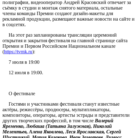
полиграфии, видеооператор Андрей Красовский отвечает за
съёмку в студии и монтаж снятого материала, остальные
члены команды Премии создают дизайн-макеты для
рекламной продукции, размещают важные новости на сайте и
в соцсетях.
На этот раз запланированы трансляции церемоний
открытия и закрытия фестиваля на главной странице сайта
Премии и Первом Российском Национальном канале
(
https://tvrnk.ru
):
7 июля в 19:00
12 июля в 19:00.
О фестивале
Гостями и участниками фестиваля станут известные
актёры, режиссёры, продюсеры, мультипликаторы,
композиторы, операторы, артисты эстрады и представители
других творческих профессий, в том числе
Валерий
Яременко, Любаша (Татьяна Залужная), Николай
Мелентьев, Алена Яковлева, Леся Ярославская, Сергей
Шустицкий, Мария Козакова, Иван Замотаев, Димосс