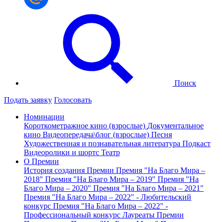
Поиск
Подать заявку
Голосовать
Номинации
Короткометражное кино (взрослые)
Документальное
кино
Видеопередача\блог (взрослые)
Песня
Художественная и познавательная литература
Подкаст
Видеоролики и шортс
Театр
О Премии
История создания Премии
Премия "На Благо Мира –
2018"
Премия "На Благо Мира – 2019"
Премия "На
Благо Мира – 2020"
Премия "На Благо Мира – 2021"
Премия "На Благо Мира – 2022" - Любительский
конкурс
Премия "На Благо Мира – 2022" -
Профессиональный конкурс
Лауреаты Премии