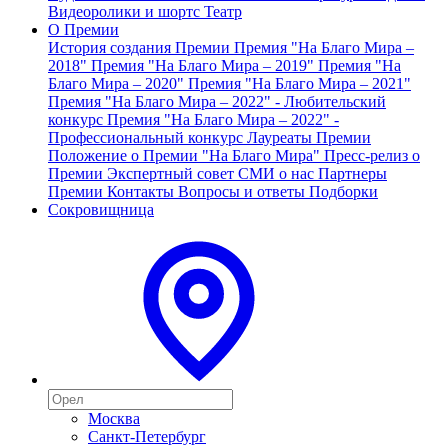
Видеоролики и шортс
Театр
О Премии
История создания Премии
Премия "На Благо Мира –
2018"
Премия "На Благо Мира – 2019"
Премия "На
Благо Мира – 2020"
Премия "На Благо Мира – 2021"
Премия "На Благо Мира – 2022" - Любительский
конкурс
Премия "На Благо Мира – 2022" -
Профессиональный конкурс
Лауреаты Премии
Положение о Премии "На Благо Мира"
Пресс-релиз о
Премии
Экспертный совет
СМИ о нас
Партнеры
Премии
Контакты
Вопросы и ответы
Подборки
Сокровищница
Москва
Санкт-Петербург