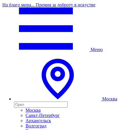
На благо мира... Премия за доброту в искустве
Меню
Москва
Москва
Санкт-Петербург
Архангельск
Волгоград