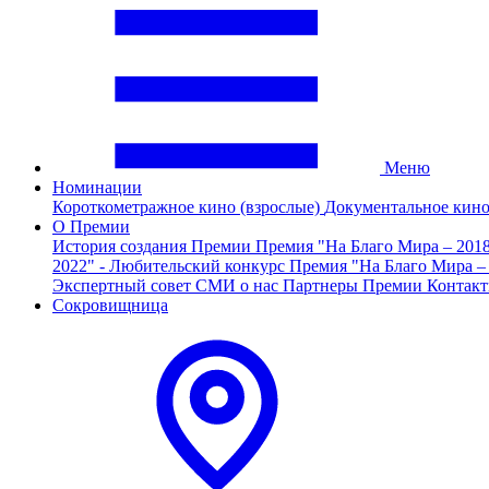
Меню
Номинации
Короткометражное кино (взрослые)
Документальное кин
О Премии
История создания Премии
Премия "На Благо Мира – 201
2022" - Любительский конкурс
Премия "На Благо Мира –
Экспертный совет
СМИ о нас
Партнеры Премии
Контак
Сокровищница