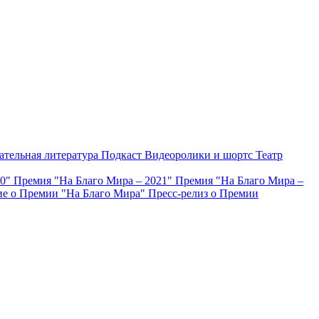
ательная литература
Подкаст
Видеоролики и шортс
Театр
20"
Премия "На Благо Мира – 2021"
Премия "На Благо Мира –
е о Премии "На Благо Мира"
Пресс-релиз о Премии