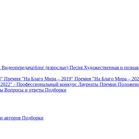
о
Видеопередача\блог (взрослые)
Песня
Художественная и познав
8"
Премия "На Благо Мира – 2019"
Премия "На Благо Мира – 20
 2022" - Профессиональный конкурс
Лауреаты Премии
Положени
ты
Вопросы и ответы
Подборки
и авторов
Подборки