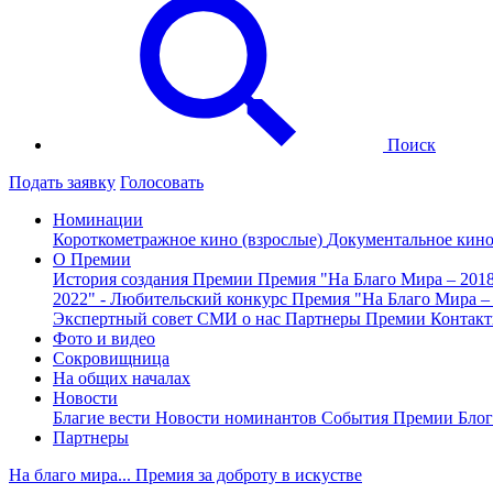
Поиск
Подать заявку
Голосовать
Номинации
Короткометражное кино (взрослые)
Документальное кин
О Премии
История создания Премии
Премия "На Благо Мира – 201
2022" - Любительский конкурс
Премия "На Благо Мира –
Экспертный совет
СМИ о нас
Партнеры Премии
Контак
Фото и видео
Сокровищница
На общих началах
Новости
Благие вести
Новости номинантов
События Премии
Блог
Партнеры
На благо мира... Премия за доброту в искустве