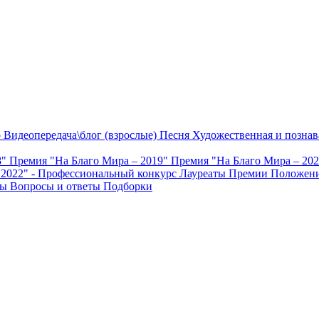
о
Видеопередача\блог (взрослые)
Песня
Художественная и познав
8"
Премия "На Благо Мира – 2019"
Премия "На Благо Мира – 20
 2022" - Профессиональный конкурс
Лауреаты Премии
Положени
ты
Вопросы и ответы
Подборки