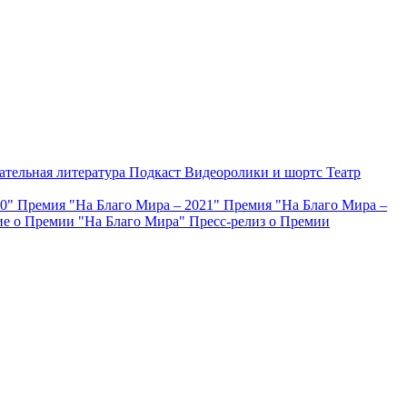
ательная литература
Подкаст
Видеоролики и шортс
Театр
20"
Премия "На Благо Мира – 2021"
Премия "На Благо Мира –
е о Премии "На Благо Мира"
Пресс-релиз о Премии