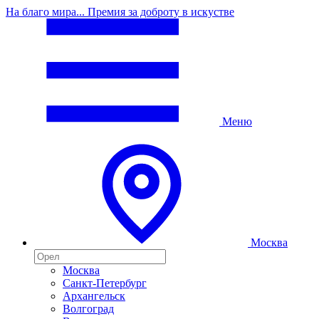
На благо мира... Премия за доброту в искустве
Меню
Москва
Москва
Санкт-Петербург
Архангельск
Волгоград