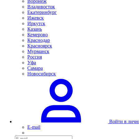
Воронеж
Владивосток
Екатеринбург
Ижевск
Иркутск
Казань
Кемерово
Краснодар
Красноярск
Мурманск
Россия
Уфа
Самара
Новосибирск
Войти в личн
E-mail