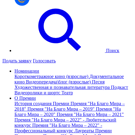
Поиск
Подать заявку
Голосовать
Номинации
Короткометражное кино (взрослые)
Документальное
кино
Видеопередача\блог (взрослые)
Песня
Художественная и познавательная литература
Подкаст
Видеоролики и шортс
Театр
О Премии
История создания Премии
Премия "На Благо Мира –
2018"
Премия "На Благо Мира – 2019"
Премия "На
Благо Мира – 2020"
Премия "На Благо Мира – 2021"
Премия "На Благо Мира – 2022" - Любительский
конкурс
Премия "На Благо Мира – 2022" -
Профессиональный конкурс
Лауреаты Премии