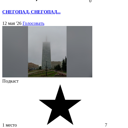
0
СНЕГОПАД, СНЕГОПАД...
12 мая '26
Голосовать
Подкаст
1 место
7