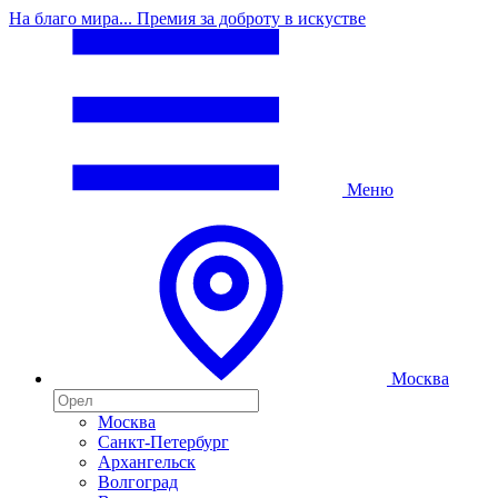
На благо мира... Премия за доброту в искустве
Меню
Москва
Москва
Санкт-Петербург
Архангельск
Волгоград