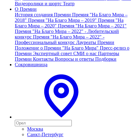
Видеоролики и шортс
Театр
О Премии
История создания Премии
Премия "На Благо Мира –
2018"
Премия "На Благо Мира – 2019"
Премия "На
Благо Мира – 2020"
Премия "На Благо Мира – 2021"
Премия "На Благо Мира – 2022" - Любительский
конкурс
Премия "На Благо Мира – 2022" -
Профессиональный конкурс
Лауреаты Премии
Положение о Премии "На Благо Мира"
Пресс-релиз о
Премии
Экспертный совет
СМИ о нас
Партнеры
Премии
Контакты
Вопросы и ответы
Подборки
Сокровищница
Москва
Санкт-Петербург