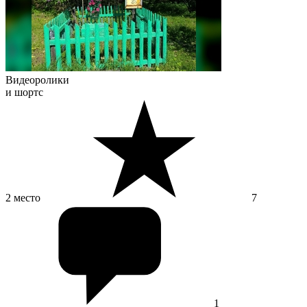
Видеоролики
и шортс
2 место
7
1