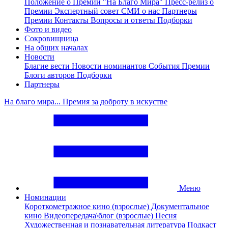
Положение о Премии "На Благо Мира"
Пресс-релиз о
Премии
Экспертный совет
СМИ о нас
Партнеры
Премии
Контакты
Вопросы и ответы
Подборки
Фото и видео
Сокровищница
На общих началах
Новости
Благие вести
Новости номинантов
События Премии
Блоги авторов
Подборки
Партнеры
На благо мира... Премия за доброту в искустве
Меню
Номинации
Короткометражное кино (взрослые)
Документальное
кино
Видеопередача\блог (взрослые)
Песня
Художественная и познавательная литература
Подкаст