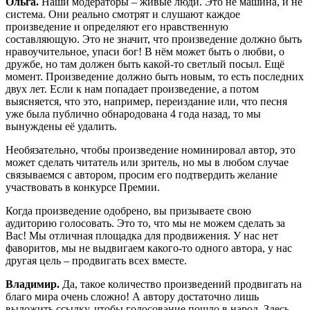
Ольга.
Наши модераторы – живые люди. Это не машина, и не
система. Они реально смотрят и слушают каждое
произведение и определяют его нравственную
составляющую. Это не значит, что произведение должно быть
нравоучительное, упаси бог! В нём может быть о любви, о
дружбе, но там должен быть какой-то светлый посыл. Ещё
момент. Произведение должно быть новым, то есть последних
двух лет. Если к нам попадает произведение, а потом
выясняется, что это, например, переиздание или, что песня
уже была публично обнародована 4 года назад, то мы
вынуждены её удалить.
Необязательно, чтобы произведение номинировал автор, это
может сделать читатель или зритель, но мы в любом случае
связываемся с автором, просим его подтвердить желание
участвовать в конкурсе Премии.
Когда произведение одобрено, вы призываете свою
аудиторию голосовать. Это то, что мы не можем сделать за
Вас! Мы отличная площадка для продвижения. У нас нет
фаворитов, мы не выдвигаем какого-то одного автора, у нас
другая цель – продвигать всех вместе.
Владимир.
Да, такое количество произведений продвигать на
благо мира очень сложно! А автору достаточно лишь
выложить ссылку, чтобы голосование пошло в народ. Здесь