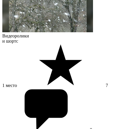
Видеоролики
и шортс
1 место
7