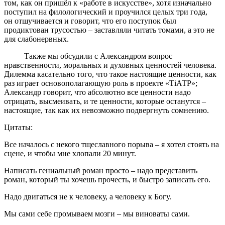
том, как он пришёл к «работе в искусстве», хотя изначально
поступил на филологический и проучился целых три года,
он отшучивается и говорит, что его поступок был
продиктован трусостью – заставляли читать томами, а это не
для слабонервных.
Также мы обсудили с Александром вопрос
нравственности, моральных и духовных ценностей человека.
Дилемма касательно того, что такое настоящие ценности, как
раз играет основополагающую роль в проекте «ТiАТР»;
Александр говорит, что абсолютно все ценности надо
отрицать, высмеивать, и те ценности, которые останутся –
настоящие, так как их невозможно подвергнуть сомнению.
Цитаты:
Все началось с некого тщеславного порыва – я хотел стоять на
сцене, и чтобы мне хлопали 20 минут.
Написать гениальный роман просто – надо представить
роман, который ты хочешь прочесть, и быстро записать его.
Надо двигаться не к человеку, а человеку к Богу.
Мы сами себе промываем мозги – мы виноваты сами.