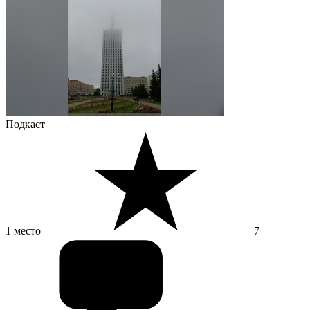
Подкаст
1 место
7