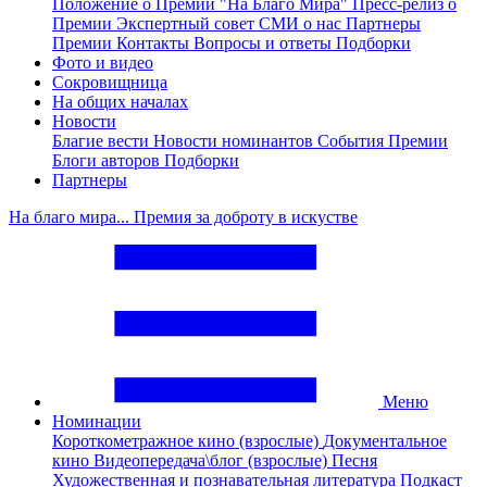
Положение о Премии "На Благо Мира"
Пресс-релиз о
Премии
Экспертный совет
СМИ о нас
Партнеры
Премии
Контакты
Вопросы и ответы
Подборки
Фото и видео
Сокровищница
На общих началах
Новости
Благие вести
Новости номинантов
События Премии
Блоги авторов
Подборки
Партнеры
На благо мира... Премия за доброту в искустве
Меню
Номинации
Короткометражное кино (взрослые)
Документальное
кино
Видеопередача\блог (взрослые)
Песня
Художественная и познавательная литература
Подкаст