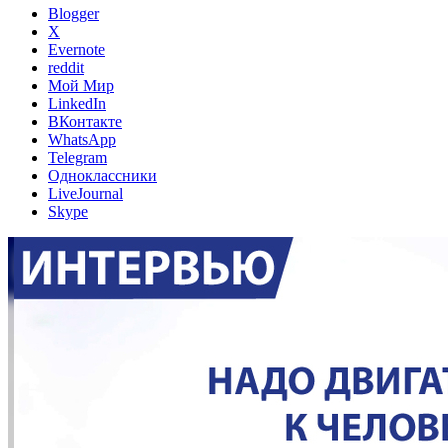
Blogger
X
Evernote
reddit
Мой Мир
LinkedIn
ВКонтакте
WhatsApp
Telegram
Одноклассники
LiveJournal
Skype