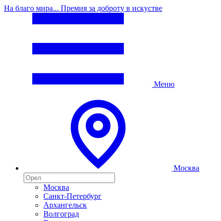
На благо мира... Премия за доброту в искустве
Меню
Москва
Москва
Санкт-Петербург
Архангельск
Волгоград