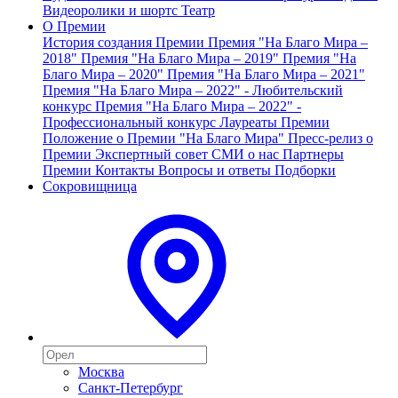
Видеоролики и шортс
Театр
О Премии
История создания Премии
Премия "На Благо Мира –
2018"
Премия "На Благо Мира – 2019"
Премия "На
Благо Мира – 2020"
Премия "На Благо Мира – 2021"
Премия "На Благо Мира – 2022" - Любительский
конкурс
Премия "На Благо Мира – 2022" -
Профессиональный конкурс
Лауреаты Премии
Положение о Премии "На Благо Мира"
Пресс-релиз о
Премии
Экспертный совет
СМИ о нас
Партнеры
Премии
Контакты
Вопросы и ответы
Подборки
Сокровищница
Москва
Санкт-Петербург