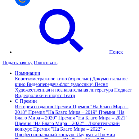
Поиск
Подать заявку
Голосовать
Номинации
Короткометражное кино (взрослые)
Документальное
кино
Видеопередача\блог (взрослые)
Песня
Художественная и познавательная литература
Подкаст
Видеоролики и шортс
Театр
О Премии
История создания Премии
Премия "На Благо Мира –
2018"
Премия "На Благо Мира – 2019"
Премия "На
Благо Мира – 2020"
Премия "На Благо Мира – 2021"
Премия "На Благо Мира – 2022" - Любительский
конкурс
Премия "На Благо Мира – 2022" -
Профессиональный конкурс
Лауреаты Премии