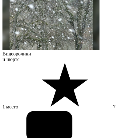
Видеоролики
и шортс
1 место
7