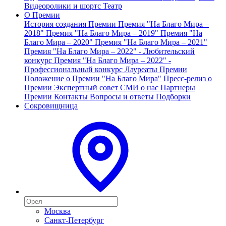
Видеоролики и шортс
Театр
О Премии
История создания Премии
Премия "На Благо Мира –
2018"
Премия "На Благо Мира – 2019"
Премия "На
Благо Мира – 2020"
Премия "На Благо Мира – 2021"
Премия "На Благо Мира – 2022" - Любительский
конкурс
Премия "На Благо Мира – 2022" -
Профессиональный конкурс
Лауреаты Премии
Положение о Премии "На Благо Мира"
Пресс-релиз о
Премии
Экспертный совет
СМИ о нас
Партнеры
Премии
Контакты
Вопросы и ответы
Подборки
Сокровищница
Москва
Санкт-Петербург