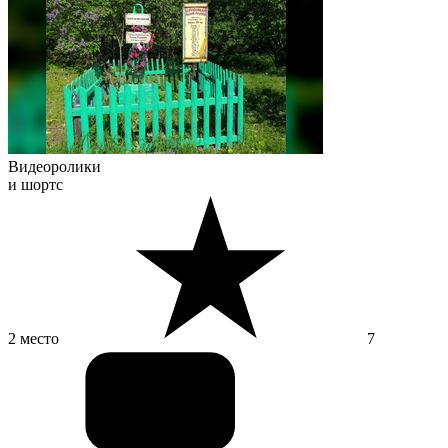
Видеоролики
и шортс
2 место
7