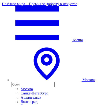
На благо мира... Премия за доброту в искустве
Меню
Москва
Москва
Санкт-Петербург
Архангельск
Волгоград