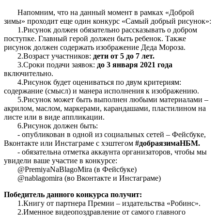
Напомним, что на данный момент в рамках «Доброй
зимы» проходит еще один конкурс «Самый добрый рисунок»:
1.Рисунок должен обязательно рассказывать о добром
поступке. Главный герой должен быть ребенок. Также
рисунок должен содержать изображение Деда Мороза.
2.Возраст участников:
дети от 5 до 7 лет.
3.Сроки подачи заявок:
до 3 января 2021 года
включительно.
4.Рисунок будет оцениваться по двум критериям:
содержание (смысл) и манера исполнения к изображению.
5.Рисунок может быть выполнен любыми материалами –
акрилом, маслом, маркерами, карандашами, пластилином на
листе или в виде аппликации.
6.Рисунок должен быть:
- опубликован в одной из социальных сетей – Фейсбуке,
Вконтакте или Инстаграме с хэштегом
#добраязимаНБМ.
- обязательна отметка аккаунта организаторов, чтобы мы
увидели ваше участие в конкурсе:
@PremiyaNaBlagoMira (в Фейсбуке)
@nablagomira (во Вконтакте и Инстаграме)
Победитель данного конкурса получит:
1.Книгу от партнера Премии – издательства «Робинс».
2.Именное видеопоздравление от самого главного