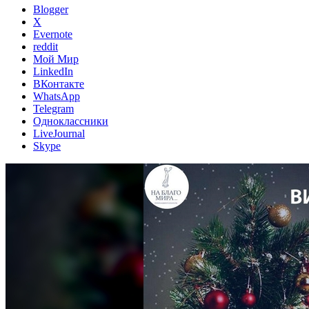
Blogger
X
Evernote
reddit
Мой Мир
LinkedIn
ВКонтакте
WhatsApp
Telegram
Одноклассники
LiveJournal
Skype