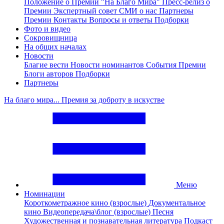
Положение о Премии "На Благо Мира"
Пресс-релиз о
Премии
Экспертный совет
СМИ о нас
Партнеры
Премии
Контакты
Вопросы и ответы
Подборки
Фото и видео
Сокровищница
На общих началах
Новости
Благие вести
Новости номинантов
События Премии
Блоги авторов
Подборки
Партнеры
На благо мира... Премия за доброту в искустве
Меню
Номинации
Короткометражное кино (взрослые)
Документальное
кино
Видеопередача\блог (взрослые)
Песня
Художественная и познавательная литература
Подкаст