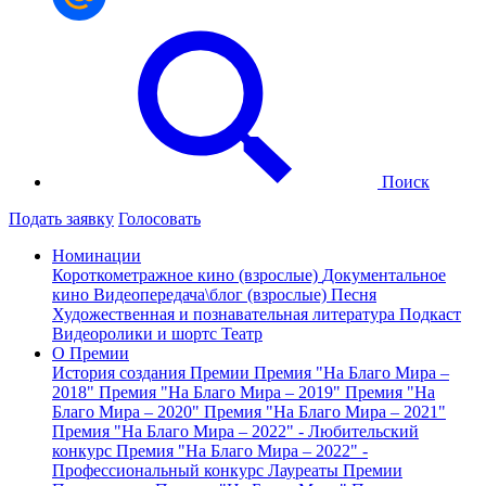
Поиск
Подать заявку
Голосовать
Номинации
Короткометражное кино (взрослые)
Документальное
кино
Видеопередача\блог (взрослые)
Песня
Художественная и познавательная литература
Подкаст
Видеоролики и шортс
Театр
О Премии
История создания Премии
Премия "На Благо Мира –
2018"
Премия "На Благо Мира – 2019"
Премия "На
Благо Мира – 2020"
Премия "На Благо Мира – 2021"
Премия "На Благо Мира – 2022" - Любительский
конкурс
Премия "На Благо Мира – 2022" -
Профессиональный конкурс
Лауреаты Премии