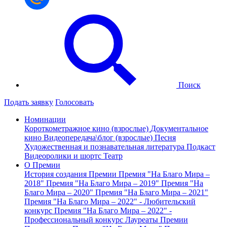
Поиск
Подать заявку
Голосовать
Номинации
Короткометражное кино (взрослые)
Документальное
кино
Видеопередача\блог (взрослые)
Песня
Художественная и познавательная литература
Подкаст
Видеоролики и шортс
Театр
О Премии
История создания Премии
Премия "На Благо Мира –
2018"
Премия "На Благо Мира – 2019"
Премия "На
Благо Мира – 2020"
Премия "На Благо Мира – 2021"
Премия "На Благо Мира – 2022" - Любительский
конкурс
Премия "На Благо Мира – 2022" -
Профессиональный конкурс
Лауреаты Премии