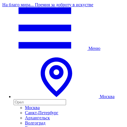
На благо мира... Премия за доброту в искустве
Меню
Москва
Москва
Санкт-Петербург
Архангельск
Волгоград