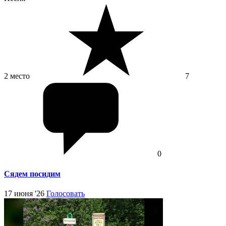
2 место
7
0
Сядем посидим
17 июня '26
Голосовать