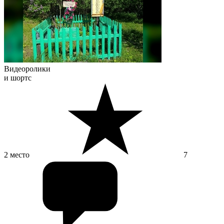
Видеоролики
и шортс
2 место
7