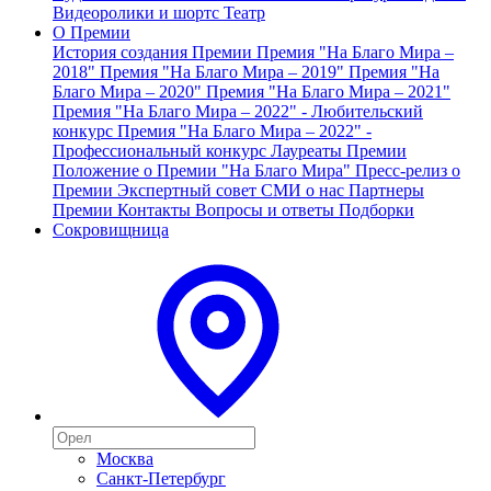
Видеоролики и шортс
Театр
О Премии
История создания Премии
Премия "На Благо Мира –
2018"
Премия "На Благо Мира – 2019"
Премия "На
Благо Мира – 2020"
Премия "На Благо Мира – 2021"
Премия "На Благо Мира – 2022" - Любительский
конкурс
Премия "На Благо Мира – 2022" -
Профессиональный конкурс
Лауреаты Премии
Положение о Премии "На Благо Мира"
Пресс-релиз о
Премии
Экспертный совет
СМИ о нас
Партнеры
Премии
Контакты
Вопросы и ответы
Подборки
Сокровищница
Москва
Санкт-Петербург