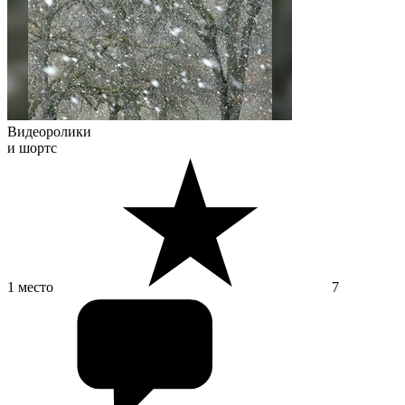
Видеоролики
и шортс
1 место
7