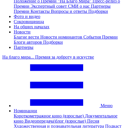
Положение о Премии "На Благо Мира"
Пресс-релиз о
Премии
Экспертный совет
СМИ о нас
Партнеры
Премии
Контакты
Вопросы и ответы
Подборки
Фото и видео
Сокровищница
На общих началах
Новости
Благие вести
Новости номинантов
События Премии
Блоги авторов
Подборки
Партнеры
На благо мира... Премия за доброту в искустве
Меню
Номинации
Короткометражное кино (взрослые)
Документальное
кино
Видеопередача\блог (взрослые)
Песня
Художественная и познавательная литература
Подкаст