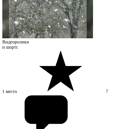
Видеоролики
и шортс
1 место
7