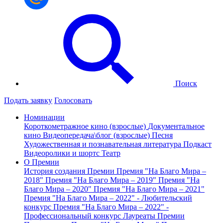
Поиск
Подать заявку
Голосовать
Номинации
Короткометражное кино (взрослые)
Документальное
кино
Видеопередача\блог (взрослые)
Песня
Художественная и познавательная литература
Подкаст
Видеоролики и шортс
Театр
О Премии
История создания Премии
Премия "На Благо Мира –
2018"
Премия "На Благо Мира – 2019"
Премия "На
Благо Мира – 2020"
Премия "На Благо Мира – 2021"
Премия "На Благо Мира – 2022" - Любительский
конкурс
Премия "На Благо Мира – 2022" -
Профессиональный конкурс
Лауреаты Премии