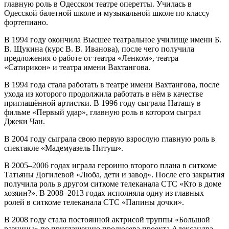
главную роль в Одесском театре оперетты. Училась в
Одесской балетной школе и музыкальной школе по классу
фортепиано.
В 1994 году окончила Высшее театральное училище имени Б.
В. Щукина (курс В. В. Иванова), после чего получила
предложения о работе от театра «Ленком», театра
«Сатирикон» и театра имени Вахтангова.
В 1994 года стала работать в театре имени Вахтангова, после
ухода из которого продолжила работать в нём в качестве
приглашённой артистки. В 1996 году сыграла Наташу в
фильме «Первый удар», главную роль в котором сыграл
Джеки Чан.
В 2004 году сыграла свою первую взрослую главную роль в
спектакле «Мадемуазель Нитуш».
В 2005–2006 годах играла героиню второго плана в ситкоме
Татьяны Догилевой «Люба, дети и завод». После его закрытия
получила роль в другом ситкоме телеканала СТС «Кто в доме
хозяин?». В 2008–2013 годах исполняла одну из главных
ролей в ситкоме телеканала СТС «Папины дочки».
В 2008 году стала постоянной актрисой труппы «Большой
разницы» по приглашению продюсера проекта Александра