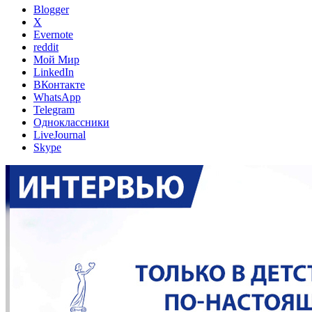
Blogger
X
Evernote
reddit
Мой Мир
LinkedIn
ВКонтакте
WhatsApp
Telegram
Одноклассники
LiveJournal
Skype