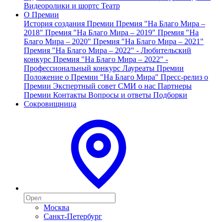
Видеоролики и шортс
Театр
О Премии
История создания Премии
Премия "На Благо Мира –
2018"
Премия "На Благо Мира – 2019"
Премия "На
Благо Мира – 2020"
Премия "На Благо Мира – 2021"
Премия "На Благо Мира – 2022" - Любительский
конкурс
Премия "На Благо Мира – 2022" -
Профессиональный конкурс
Лауреаты Премии
Положение о Премии "На Благо Мира"
Пресс-релиз о
Премии
Экспертный совет
СМИ о нас
Партнеры
Премии
Контакты
Вопросы и ответы
Подборки
Сокровищница
Москва
Санкт-Петербург