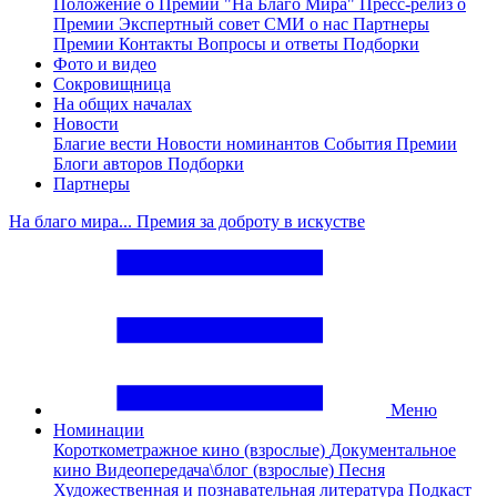
Положение о Премии "На Благо Мира"
Пресс-релиз о
Премии
Экспертный совет
СМИ о нас
Партнеры
Премии
Контакты
Вопросы и ответы
Подборки
Фото и видео
Сокровищница
На общих началах
Новости
Благие вести
Новости номинантов
События Премии
Блоги авторов
Подборки
Партнеры
На благо мира... Премия за доброту в искустве
Меню
Номинации
Короткометражное кино (взрослые)
Документальное
кино
Видеопередача\блог (взрослые)
Песня
Художественная и познавательная литература
Подкаст