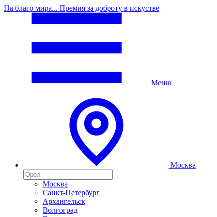
На благо мира... Премия за доброту в искустве
Меню
Москва
Москва
Санкт-Петербург
Архангельск
Волгоград