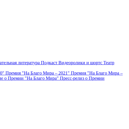
ательная литература
Подкаст
Видеоролики и шортс
Театр
20"
Премия "На Благо Мира – 2021"
Премия "На Благо Мира –
е о Премии "На Благо Мира"
Пресс-релиз о Премии