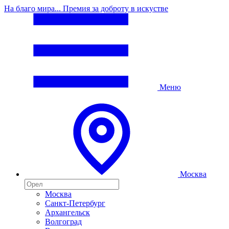
На благо мира... Премия за доброту в искустве
Меню
Москва
Москва
Санкт-Петербург
Архангельск
Волгоград