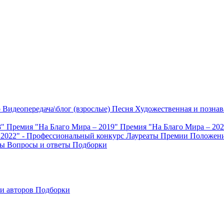
о
Видеопередача\блог (взрослые)
Песня
Художественная и познав
8"
Премия "На Благо Мира – 2019"
Премия "На Благо Мира – 20
 2022" - Профессиональный конкурс
Лауреаты Премии
Положени
ты
Вопросы и ответы
Подборки
и авторов
Подборки