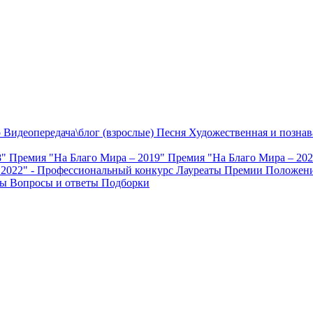
о
Видеопередача\блог (взрослые)
Песня
Художественная и познав
8"
Премия "На Благо Мира – 2019"
Премия "На Благо Мира – 20
 2022" - Профессиональный конкурс
Лауреаты Премии
Положени
ты
Вопросы и ответы
Подборки