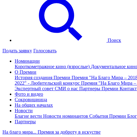
Поиск
Подать заявку
Голосовать
Номинации
Короткометражное кино (взрослые)
Документальное кин
О Премии
История создания Премии
Премия "На Благо Мира – 201
2022" - Любительский конкурс
Премия "На Благо Мира –
Экспертный совет
СМИ о нас
Партнеры Премии
Контак
Фото и видео
Сокровищница
На общих началах
Новости
Благие вести
Новости номинантов
События Премии
Блог
Партнеры
На благо мира... Премия за доброту в искустве