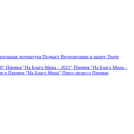
ательная литература
Подкаст
Видеоролики и шортс
Театр
20"
Премия "На Благо Мира – 2021"
Премия "На Благо Мира –
е о Премии "На Благо Мира"
Пресс-релиз о Премии