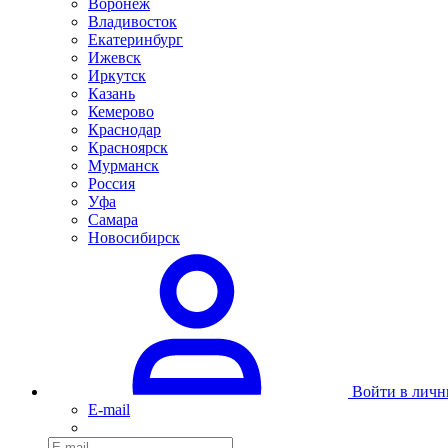
Воронеж
Владивосток
Екатеринбург
Ижевск
Иркутск
Казань
Кемерово
Краснодар
Красноярск
Мурманск
Россия
Уфа
Самара
Новосибирск
Войти в личн
E-mail