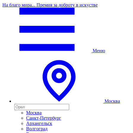
На благо мира... Премия за доброту в искустве
Меню
Москва
Москва
Санкт-Петербург
Архангельск
Волгоград