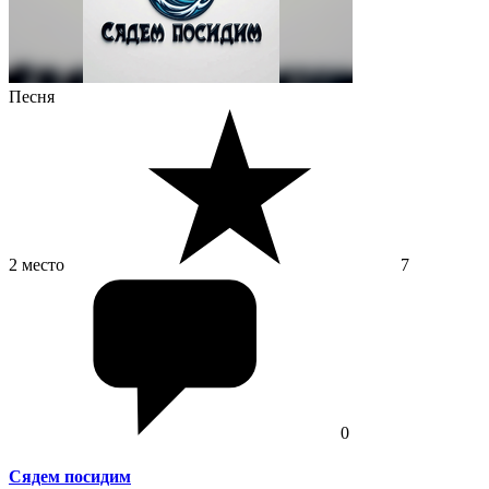
Песня
2 место
7
0
Сядем посидим