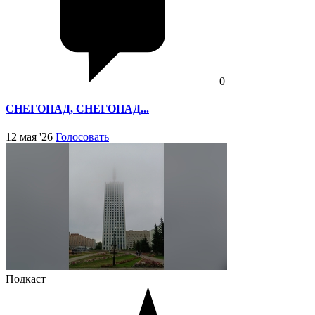
0
СНЕГОПАД, СНЕГОПАД...
12 мая '26
Голосовать
Подкаст