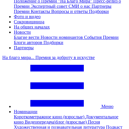
Положение о Премии "На Благо Мира"
Пресс-релиз о
Премии
Экспертный совет
СМИ о нас
Партнеры
Премии
Контакты
Вопросы и ответы
Подборки
Фото и видео
Сокровищница
На общих началах
Новости
Благие вести
Новости номинантов
События Премии
Блоги авторов
Подборки
Партнеры
На благо мира... Премия за доброту в искустве
Меню
Номинации
Короткометражное кино (взрослые)
Документальное
кино
Видеопередача\блог (взрослые)
Песня
Художественная и познавательная литература
Подкаст