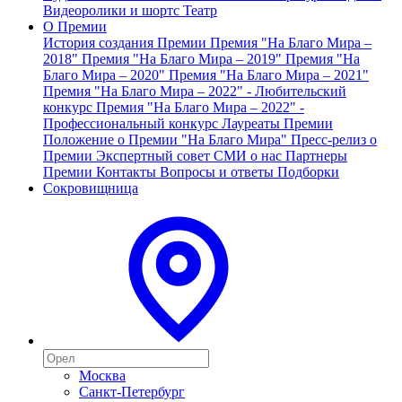
Видеоролики и шортс
Театр
О Премии
История создания Премии
Премия "На Благо Мира –
2018"
Премия "На Благо Мира – 2019"
Премия "На
Благо Мира – 2020"
Премия "На Благо Мира – 2021"
Премия "На Благо Мира – 2022" - Любительский
конкурс
Премия "На Благо Мира – 2022" -
Профессиональный конкурс
Лауреаты Премии
Положение о Премии "На Благо Мира"
Пресс-релиз о
Премии
Экспертный совет
СМИ о нас
Партнеры
Премии
Контакты
Вопросы и ответы
Подборки
Сокровищница
Москва
Санкт-Петербург