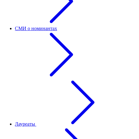
СМИ о номинантах
Лауреаты