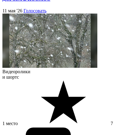
11 мая '26
Голосовать
Видеоролики
и шортс
1 место
7