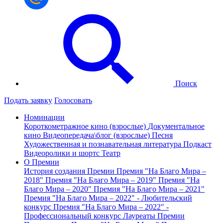
Поиск
Подать заявку
Голосовать
Номинации
Короткометражное кино (взрослые)
Документальное
кино
Видеопередача\блог (взрослые)
Песня
Художественная и познавательная литература
Подкаст
Видеоролики и шортс
Театр
О Премии
История создания Премии
Премия "На Благо Мира –
2018"
Премия "На Благо Мира – 2019"
Премия "На
Благо Мира – 2020"
Премия "На Благо Мира – 2021"
Премия "На Благо Мира – 2022" - Любительский
конкурс
Премия "На Благо Мира – 2022" -
Профессиональный конкурс
Лауреаты Премии