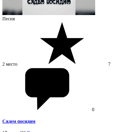
Песня
2 место
7
0
Сядем посидим