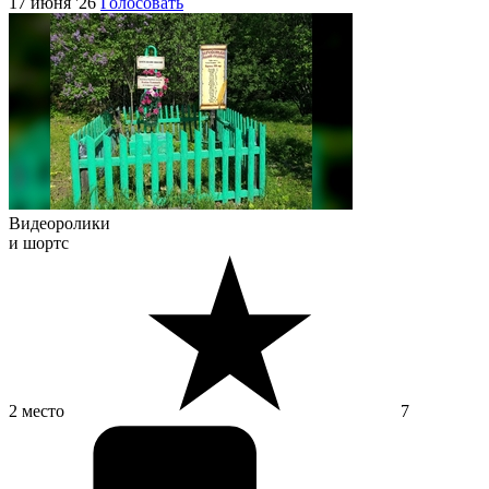
17 июня '26
Голосовать
Видеоролики
и шортс
2 место
7