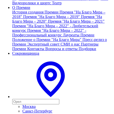
Видеоролики и шортс
Театр
О Премии
История создания Премии
Премия "На Благо Мира –
2018"
Премия "На Благо Мира – 2019"
Премия "На
Благо Мира – 2020"
Премия "На Благо Мира – 2021"
Премия "На Благо Мира – 2022" - Любительский
конкурс
Премия "На Благо Мира – 2022" -
Профессиональный конкурс
Лауреаты Премии
Положение о Премии "На Благо Мира"
Пресс-релиз о
Премии
Экспертный совет
СМИ о нас
Партнеры
Премии
Контакты
Вопросы и ответы
Подборки
Сокровищница
Москва
Санкт-Петербург