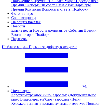
Положение о Премии "На Благо Мира"
Пресс-релиз о
Премии
Экспертный совет
СМИ о нас
Партнеры
Премии
Контакты
Вопросы и ответы
Подборки
Фото и видео
Сокровищница
На общих началах
Новости
Благие вести
Новости номинантов
События Премии
Блоги авторов
Подборки
Партнеры
На благо мира... Премия за доброту в искустве
Меню
Номинации
Короткометражное кино (взрослые)
Документальное
кино
Видеопередача\блог (взрослые)
Песня
Художественная и познавательная литература
Подкаст