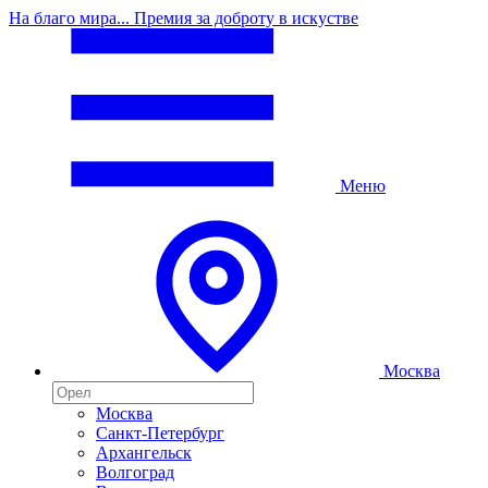
На благо мира... Премия за доброту в искустве
Меню
Москва
Москва
Санкт-Петербург
Архангельск
Волгоград