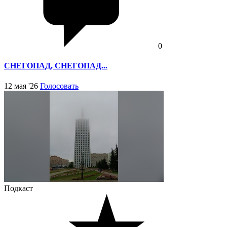
0
СНЕГОПАД, СНЕГОПАД...
12 мая '26
Голосовать
Подкаст