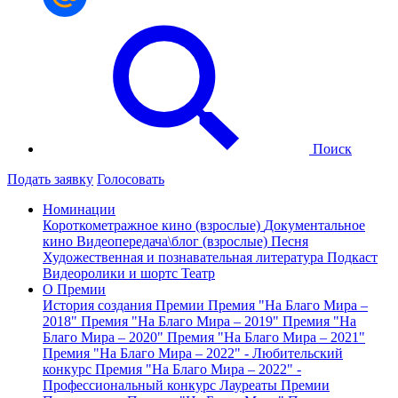
Поиск
Подать заявку
Голосовать
Номинации
Короткометражное кино (взрослые)
Документальное
кино
Видеопередача\блог (взрослые)
Песня
Художественная и познавательная литература
Подкаст
Видеоролики и шортс
Театр
О Премии
История создания Премии
Премия "На Благо Мира –
2018"
Премия "На Благо Мира – 2019"
Премия "На
Благо Мира – 2020"
Премия "На Благо Мира – 2021"
Премия "На Благо Мира – 2022" - Любительский
конкурс
Премия "На Благо Мира – 2022" -
Профессиональный конкурс
Лауреаты Премии