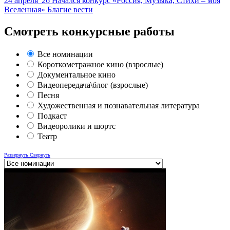
24 апреля '26
Начался конкурс «Россия, Музыка, Стихи – моя
Вселенная»
Благие вести
Смотреть конкурсные работы
Все номинации
Короткометражное кино (взрослые)
Документальное кино
Видеопередача\блог (взрослые)
Песня
Художественная и познавательная литература
Подкаст
Видеоролики и шортс
Театр
Развернуть
Свернуть