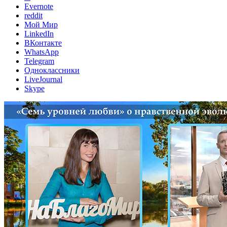
Evernote
reddit
Мой Мир
LinkedIn
ВКонтакте
WhatsApp
Telegram
Одноклассники
LiveJournal
Skype