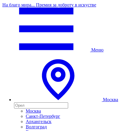
На благо мира... Премия за доброту в искустве
Меню
Москва
Москва
Санкт-Петербург
Архангельск
Волгоград