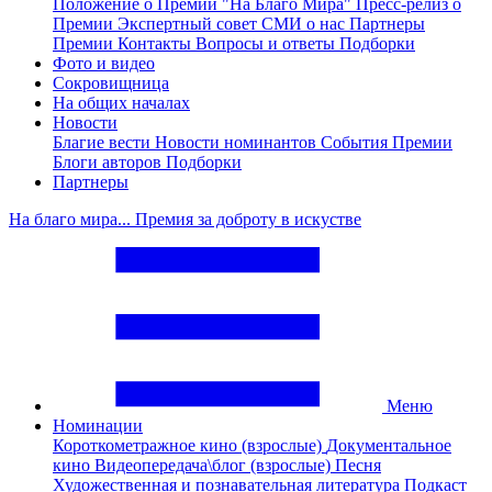
Положение о Премии "На Благо Мира"
Пресс-релиз о
Премии
Экспертный совет
СМИ о нас
Партнеры
Премии
Контакты
Вопросы и ответы
Подборки
Фото и видео
Сокровищница
На общих началах
Новости
Благие вести
Новости номинантов
События Премии
Блоги авторов
Подборки
Партнеры
На благо мира... Премия за доброту в искустве
Меню
Номинации
Короткометражное кино (взрослые)
Документальное
кино
Видеопередача\блог (взрослые)
Песня
Художественная и познавательная литература
Подкаст