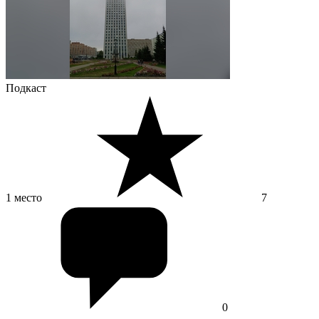
Подкаст
1 место
7
0