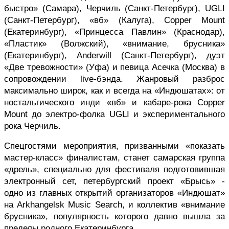
быстро» (Самара), Черчиль (Санкт-Петербург), UGLI 
(Санкт-Петербург), «вб» (Калуга), Copper Mount 
(Екатеринбург), «Принцесса Павлин» (Краснодар), 
«Пластик» (Волжский), «внимание, брусника» 
(Екатеринбург), Anderwill (Санкт-Петербург), дуэт 
«Две тревожности» (Уфа) и певица Асечка (Москва) в 
сопровождении live-бэнда. Жанровый разброс 
максимально широк, как и всегда на «Индюшатах»: от 
ностальгического инди «вб» и кабаре-рока Copper 
Mount до электро-фолка UGLI и экспериментального 
рока Черчиль.
Спецгостями мероприятия, призванными «показать 
мастер-класс» финалистам, станет самарская группа 
«дрель», специально для фестиваля подготовившая 
электронный сет, петербургский проект «Брысь» - 
одно из главных открытий организаторов «Индюшат» 
на 
Arkhangelsk Music Search, и коллектив 
«внимание 
брусника», популярность которого давно вышла за 
пределы родного Екатеринбурга.