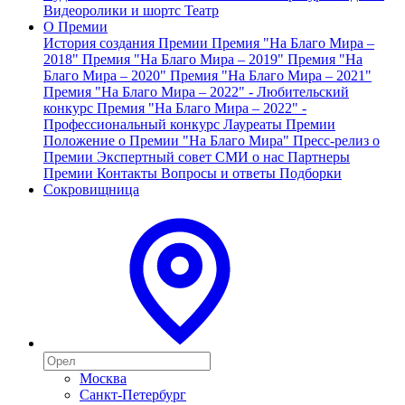
Видеоролики и шортс
Театр
О Премии
История создания Премии
Премия "На Благо Мира –
2018"
Премия "На Благо Мира – 2019"
Премия "На
Благо Мира – 2020"
Премия "На Благо Мира – 2021"
Премия "На Благо Мира – 2022" - Любительский
конкурс
Премия "На Благо Мира – 2022" -
Профессиональный конкурс
Лауреаты Премии
Положение о Премии "На Благо Мира"
Пресс-релиз о
Премии
Экспертный совет
СМИ о нас
Партнеры
Премии
Контакты
Вопросы и ответы
Подборки
Сокровищница
Москва
Санкт-Петербург