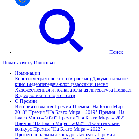
Поиск
Подать заявку
Голосовать
Номинации
Короткометражное кино (взрослые)
Документальное
кино
Видеопередача\блог (взрослые)
Песня
Художественная и познавательная литература
Подкаст
Видеоролики и шортс
Театр
О Премии
История создания Премии
Премия "На Благо Мира –
2018"
Премия "На Благо Мира – 2019"
Премия "На
Благо Мира – 2020"
Премия "На Благо Мира – 2021"
Премия "На Благо Мира – 2022" - Любительский
конкурс
Премия "На Благо Мира – 2022" -
Профессиональный конкурс
Лауреаты Премии