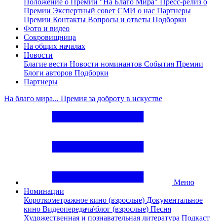
Положение о Премии "На Благо Мира"
Пресс-релиз о
Премии
Экспертный совет
СМИ о нас
Партнеры
Премии
Контакты
Вопросы и ответы
Подборки
Фото и видео
Сокровищница
На общих началах
Новости
Благие вести
Новости номинантов
События Премии
Блоги авторов
Подборки
Партнеры
На благо мира... Премия за доброту в искустве
Меню
Номинации
Короткометражное кино (взрослые)
Документальное
кино
Видеопередача\блог (взрослые)
Песня
Художественная и познавательная литература
Подкаст