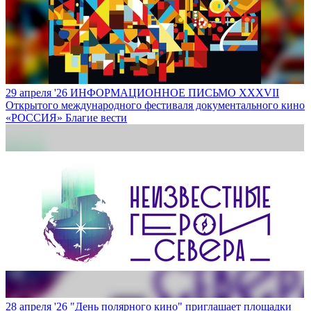
29 апреля '26
ИНФОРМАЦИОННОЕ ПИСЬМО XXXVII
Открытого международного фестиваля документального кино
«РОССИЯ»
Благие вести
28 апреля '26
"День полярного кино" приглашает площадки