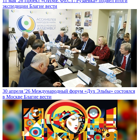
11 мая '26
Проект «ОЙМЕ ФЕСТ: Рузаевка» подвел итоги
экспедиции
Благие вести
30 апреля '26
Международный форум «Дух Эльбы» состоялся
в Москве
Благие вести