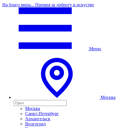
На благо мира... Премия за доброту в искустве
Меню
Москва
Москва
Санкт-Петербург
Архангельск
Волгоград