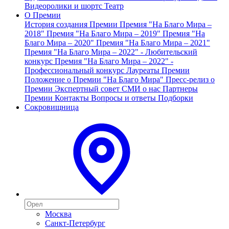
Видеоролики и шортс
Театр
О Премии
История создания Премии
Премия "На Благо Мира –
2018"
Премия "На Благо Мира – 2019"
Премия "На
Благо Мира – 2020"
Премия "На Благо Мира – 2021"
Премия "На Благо Мира – 2022" - Любительский
конкурс
Премия "На Благо Мира – 2022" -
Профессиональный конкурс
Лауреаты Премии
Положение о Премии "На Благо Мира"
Пресс-релиз о
Премии
Экспертный совет
СМИ о нас
Партнеры
Премии
Контакты
Вопросы и ответы
Подборки
Сокровищница
Москва
Санкт-Петербург