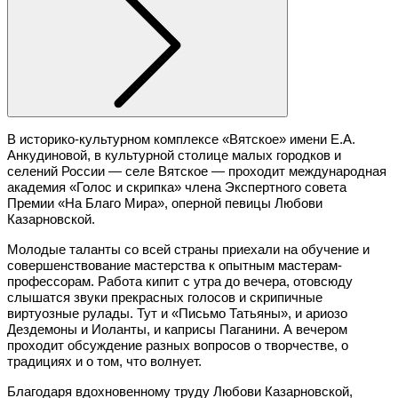
В историко-культурном комплексе «Вятское» имени Е.А. 
Анкудиновой, в культурной столице малых городков и 
селений России — селе Вятское — проходит международная 
академия «Голос и скрипка» члена Экспертного совета 
Премии «На Благо Мира», оперной певицы Любови 
Казарновской. 
Молодые таланты со всей страны приехали на обучение и 
совершенствование мастерства к опытным мастерам-
профессорам. Работа кипит с утра до вечера, отовсюду 
слышатся звуки прекрасных голосов и скрипичные 
виртуозные рулады. Тут и «Письмо Татьяны», и ариозо 
Дездемоны и Иоланты, и каприсы Паганини. А вечером 
проходит обсуждение разных вопросов о творчестве, о 
традициях и о том, что волнует. 
Благодаря вдохновенному труду Любови Казарновской, 