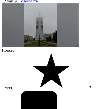
12 мая '26
Голосовать
Подкаст
1 место
7