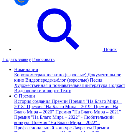
Поиск
Подать заявку
Голосовать
Номинации
Короткометражное кино (взрослые)
Документальное
кино
Видеопередача\блог (взрослые)
Песня
Художественная и познавательная литература
Подкаст
Видеоролики и шортс
Театр
О Премии
История создания Премии
Премия "На Благо Мира –
2018"
Премия "На Благо Мира – 2019"
Премия "На
Благо Мира – 2020"
Премия "На Благо Мира – 2021"
Премия "На Благо Мира – 2022" - Любительский
конкурс
Премия "На Благо Мира – 2022" -
Профессиональный конкурс
Лауреаты Премии