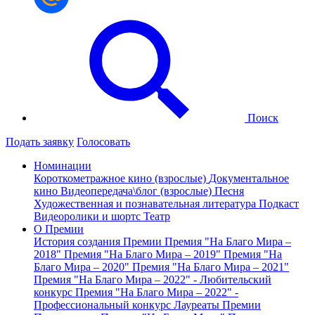
Поиск
Подать заявку
Голосовать
Номинации
Короткометражное кино (взрослые)
Документальное
кино
Видеопередача\блог (взрослые)
Песня
Художественная и познавательная литература
Подкаст
Видеоролики и шортс
Театр
О Премии
История создания Премии
Премия "На Благо Мира –
2018"
Премия "На Благо Мира – 2019"
Премия "На
Благо Мира – 2020"
Премия "На Благо Мира – 2021"
Премия "На Благо Мира – 2022" - Любительский
конкурс
Премия "На Благо Мира – 2022" -
Профессиональный конкурс
Лауреаты Премии