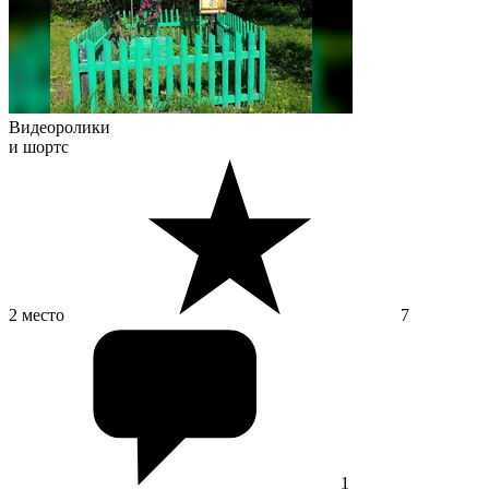
Видеоролики
и шортс
2 место
7
1