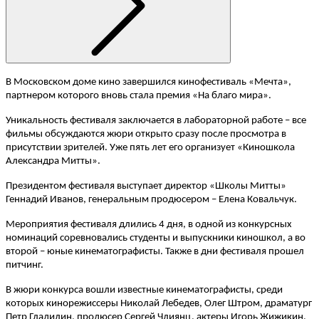
В Московском доме кино завершился кинофестиваль «Мечта»,
партнером которого вновь стала премия «На благо мира».
Уникальность фестиваля заключается в лабораторной работе – все
фильмы обсуждаются жюри открыто сразу после просмотра в
присутствии зрителей. Уже пять лет его организует «Киношкола
Александра Митты».
Президентом фестиваля выступает директор «Школы Митты»
Геннадий Иванов, генеральным продюсером – Елена Ковальчук.
Мероприятия фестиваля длились 4 дня, в одной из конкурсных
номинаций соревновались студенты и выпускники киношкол, а во
второй – юные кинематографисты. Также в дни фестиваля прошел
питчинг.
В жюри конкурса вошли известные кинематографисты, среди
которых кинорежиссеры Николай Лебедев, Олег Штром, драматург
Петр Гладилин, продюсер Сергей Члиянц, актеры Игорь Жижикин,