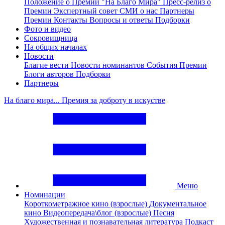
Положение о Премии "На Благо Мира"
Пресс-релиз о
Премии
Экспертный совет
СМИ о нас
Партнеры
Премии
Контакты
Вопросы и ответы
Подборки
Фото и видео
Сокровищница
На общих началах
Новости
Благие вести
Новости номинантов
События Премии
Блоги авторов
Подборки
Партнеры
На благо мира... Премия за доброту в искустве
Меню
Номинации
Короткометражное кино (взрослые)
Документальное
кино
Видеопередача\блог (взрослые)
Песня
Художественная и познавательная литература
Подкаст