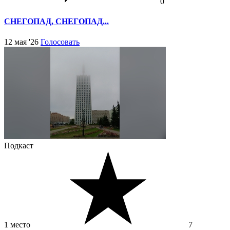
0
СНЕГОПАД, СНЕГОПАД...
12 мая '26
Голосовать
Подкаст
1 место
7