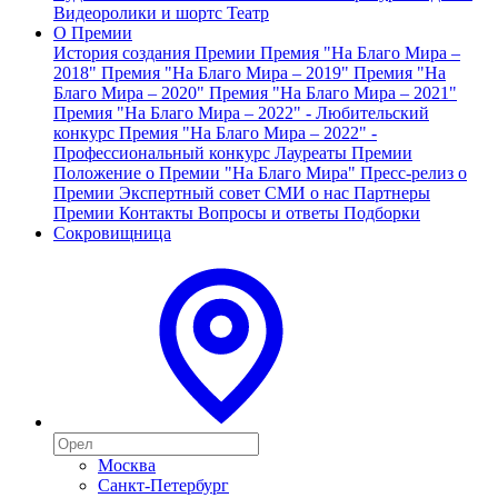
Видеоролики и шортс
Театр
О Премии
История создания Премии
Премия "На Благо Мира –
2018"
Премия "На Благо Мира – 2019"
Премия "На
Благо Мира – 2020"
Премия "На Благо Мира – 2021"
Премия "На Благо Мира – 2022" - Любительский
конкурс
Премия "На Благо Мира – 2022" -
Профессиональный конкурс
Лауреаты Премии
Положение о Премии "На Благо Мира"
Пресс-релиз о
Премии
Экспертный совет
СМИ о нас
Партнеры
Премии
Контакты
Вопросы и ответы
Подборки
Сокровищница
Москва
Санкт-Петербург