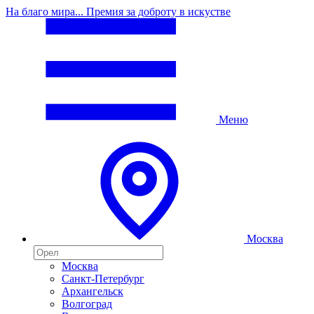
На благо мира... Премия за доброту в искустве
Меню
Москва
Москва
Санкт-Петербург
Архангельск
Волгоград