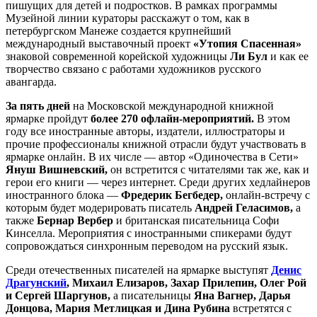
пишущих для детей и подростков. В рамках программы
Музейной линии кураторы расскажут о том, как в
петербургском Манеже создается крупнейший
международный выставочный проект
«Утопия Спасенная»
знаковой современной корейской художницы
Ли Бул
и как ее
творчество связано с работами художников русского
авангарда.
За пять дней
на Московской международной книжной
ярмарке пройдут
более 270 офлайн-мероприятий.
В этом
году все иностранные авторы, издатели, иллюстраторы и
прочие профессионалы книжной отрасли будут участвовать в
ярмарке онлайн. В их числе — автор «Одиночества в Сети»
Януш Вишневский,
он встретится с читателями так же, как и
герои его книги — через интернет. Среди других хедлайнеров
иностранного блока —
Фредерик Бегбедер,
онлайн-встречу с
которым будет модерировать писатель
Андрей Геласимов,
а
также
Бернар Вербер
и британская писательница Софи
Кинселла. Мероприятия с иностранными спикерами будут
сопровождаться синхронным переводом на русский язык.
Среди отечественных писателей на ярмарке выступят
Денис
Драгунский
, Михаил Елизаров, Захар Прилепин, Олег Рой
и Сергей Шаргунов,
а писательницы
Яна Вагнер, Дарья
Донцова, Мария Метлицкая и Дина Рубина
встретятся с