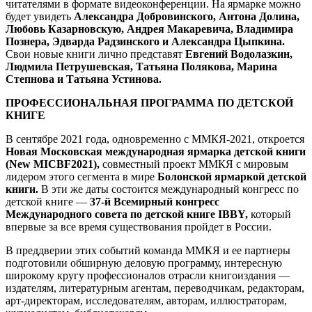
читателями в формате видеоконференции. На ярмарке можно
будет увидеть
Александра Добровинского, Антона Долина,
Любовь Казарновскую, Андрея Макаревича, Владимира
Познера, Эдварда Радзинского и Александра Цыпкина.
Свои новые книги лично представят
Евгений Водолазкин,
Людмила Петрушевская, Татьяна Полякова, Марина
Степнова и Татьяна Устинова.
ПРОФЕССИОНАЛЬНАЯ ПРОГРАММА ПО ДЕТСКОЙ
КНИГЕ
В сентябре 2021 года, одновременно с ММКЯ-2021, откроется
Новая Московская международная ярмарка детской книги
(New MICBF2021),
совместный проект ММКЯ с мировым
лидером этого сегмента в мире
Болонской ярмаркой детской
книги.
В эти же даты состоится международный конгресс по
детской книге —
37-й Всемирный конгресс
Международного совета по детской книге IBBY,
который
впервые за все время существования пройдет в России.
В преддверии этих событий команда ММКЯ и ее партнеры
подготовили обширную деловую программу, интересную
широкому кругу профессионалов отрасли книгоиздания —
издателям, литературным агентам, переводчикам, редакторам,
арт-директорам, исследователям, авторам, иллюстраторам,