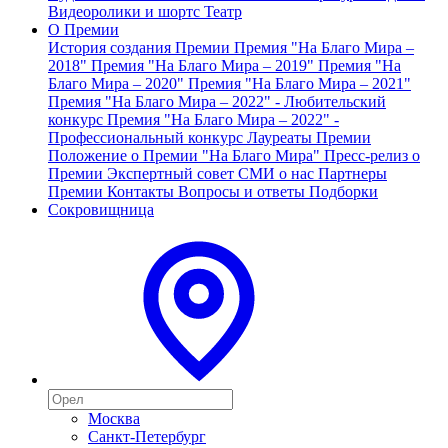
Видеоролики и шортс
Театр
О Премии
История создания Премии
Премия "На Благо Мира –
2018"
Премия "На Благо Мира – 2019"
Премия "На
Благо Мира – 2020"
Премия "На Благо Мира – 2021"
Премия "На Благо Мира – 2022" - Любительский
конкурс
Премия "На Благо Мира – 2022" -
Профессиональный конкурс
Лауреаты Премии
Положение о Премии "На Благо Мира"
Пресс-релиз о
Премии
Экспертный совет
СМИ о нас
Партнеры
Премии
Контакты
Вопросы и ответы
Подборки
Сокровищница
Москва
Санкт-Петербург