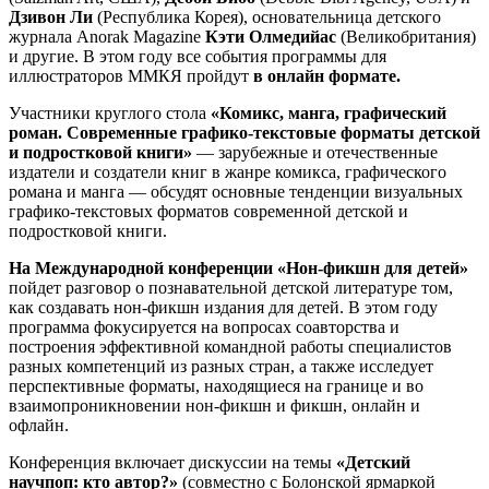
Дзивон Ли
(Республика Корея), основательница детского
журнала Anorak Magazine
Кэти Олмедийас
(Великобритания)
и другие. В этом году все события программы для
иллюстраторов ММКЯ пройдут
в онлайн формате.
Участники круглого стола
«Комикс, манга, графический
роман. Современные графико-текстовые форматы детской
и подростковой книги»
— зарубежные и отечественные
издатели и создатели книг в жанре комикса, графического
романа и манга — обсудят основные тенденции визуальных
графико-текстовых форматов современной детской и
подростковой книги.
На Международной конференции «Нон-фикшн для детей»
пойдет разговор о познавательной детской литературе том,
как создавать нон-фикшн издания для детей. В этом году
программа фокусируется на вопросах соавторства и
построения эффективной командной работы специалистов
разных компетенций из разных стран, а также исследует
перспективные форматы, находящиеся на границе и во
взаимопроникновении нон-фикшн и фикшн, онлайн и
офлайн.
Конференция включает дискуссии на темы
«Детский
научпоп: кто автор?»
(совместно с Болонской ярмаркой