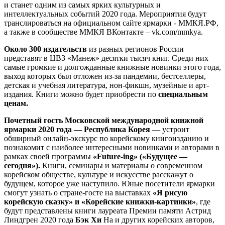
и станет одним из самых ярких культурных и
интеллектуальных событий 2020 года. Мероприятия будут
транслироваться на официальном сайте ярмарки - ММКЯ.РФ,
а также в сообществе ММКЯ ВКонтакте – vk.com/mmkya.
Около 300 издательств
из разных регионов России
представят в ЦВЗ «Манеж» десятки тысяч книг. Среди них
самые громкие и долгожданные книжные новинки этого года,
выход которых был отложен из-за пандемии, бестселлеры,
детская и учебная литература, нон-фикшн, музейные и арт-
издания. Книги можно будет приобрести по
специальным
ценам.
Почетный гость Московской международной книжной
ярмарки 2020 года — Республика Корея
— устроит
обширный онлайн-экскурс по корейскому книгоизданию и
познакомит с наиболее интересными новинками и авторами в
рамках своей программы
«Future-ing» («Будущее —
сегодня»).
Книги, семинары и материалы о современном
корейском обществе, культуре и искусстве расскажут о
будущем, которое уже наступило. Юные посетители ярмарки
смогут узнать о стране-госте на выставках
«Я рисую
корейскую сказку» и «Корейские книжки-картинки»
, где
будут представлены книги лауреата Премии памяти Астрид
Линдгрен 2020 года
Бэк Хи
На и других корейских авторов,