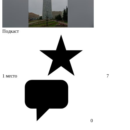
Подкаст
1 место
7
0