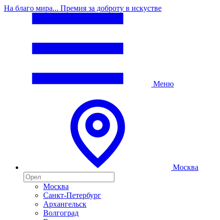
На благо мира... Премия за доброту в искустве
Меню
Москва
Москва
Санкт-Петербург
Архангельск
Волгоград