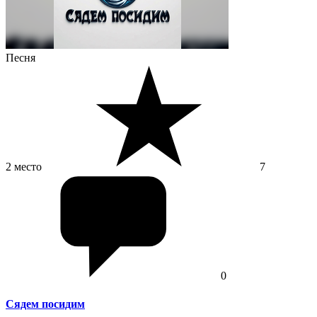
Песня
2 место
7
0
Сядем посидим