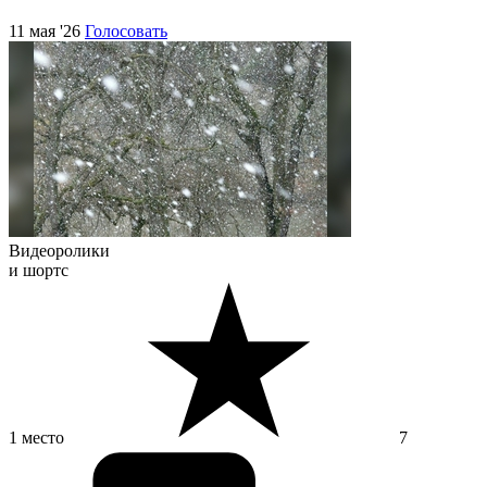
11 мая '26
Голосовать
Видеоролики
и шортс
1 место
7