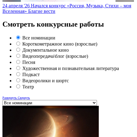
24 апреля '26
Начался конкурс «Россия, Музыка, Стихи – моя
Вселенная»
Благие вести
Смотреть конкурсные работы
Все номинации
Короткометражное кино (взрослые)
Документальное кино
Видеопередача\блог (взрослые)
Песня
Художественная и познавательная литература
Подкаст
Видеоролики и шортс
Театр
Развернуть
Свернуть