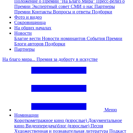
Положение о Премии "На Благо Мира"
Пресс-релиз о
Премии
Экспертный совет
СМИ о нас
Партнеры
Премии
Контакты
Вопросы и ответы
Подборки
Фото и видео
Сокровищница
На общих началах
Новости
Благие вести
Новости номинантов
События Премии
Блоги авторов
Подборки
Партнеры
На благо мира... Премия за доброту в искустве
Меню
Номинации
Короткометражное кино (взрослые)
Документальное
кино
Видеопередача\блог (взрослые)
Песня
Художественная и познавательная литература
Подкаст