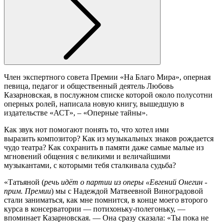
Член экспертного совета Премии «На Благо Мира», оперная
певица, педагог и общественный деятель Любовь
Казарновская, в послужном списке которой около полусотни
оперных ролей, написала новую книгу, вышедшую в
издательстве «АСТ», – «Оперные тайны».
Как звук нот помогают понять то, что хотел ими
выразить композитор? Как из музыкальных знаков рождается
чудо театра? Как сохранить в памяти даже самые малые из
мгновений общения с великими и величайшими
музыкантами, с которыми тебя сталкивала судьба?
«Татьяной (
речь идёт о партии из оперы «Евгений Онегин -
прим. Премии
) мы с Надеждой Матвеевной Виноградовой
стали заниматься, как мне помнится, в конце моего второго
курса в консерватории — потихоньку-полегоньку, —
впоминает Казарновская. — Она сразу сказала: «Ты пока не