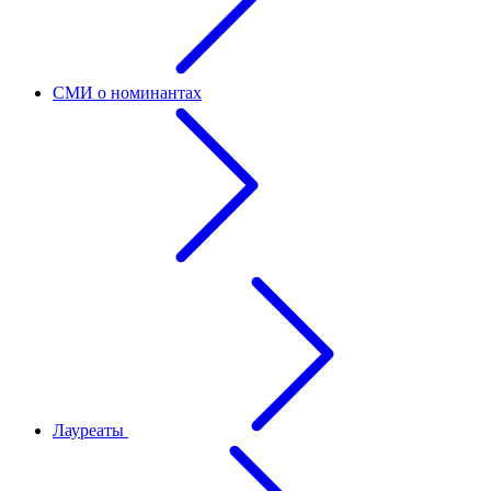
СМИ о номинантах
Лауреаты