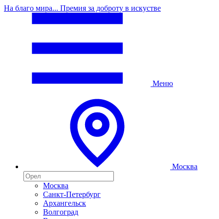
На благо мира... Премия за доброту в искустве
Меню
Москва
Москва
Санкт-Петербург
Архангельск
Волгоград