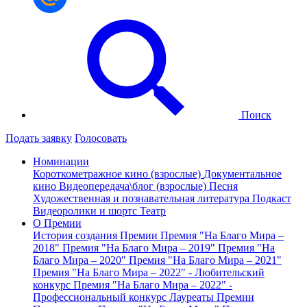
Поиск
Подать заявку
Голосовать
Номинации
Короткометражное кино (взрослые)
Документальное
кино
Видеопередача\блог (взрослые)
Песня
Художественная и познавательная литература
Подкаст
Видеоролики и шортс
Театр
О Премии
История создания Премии
Премия "На Благо Мира –
2018"
Премия "На Благо Мира – 2019"
Премия "На
Благо Мира – 2020"
Премия "На Благо Мира – 2021"
Премия "На Благо Мира – 2022" - Любительский
конкурс
Премия "На Благо Мира – 2022" -
Профессиональный конкурс
Лауреаты Премии