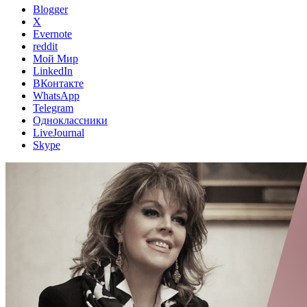
Blogger
X
Evernote
reddit
Мой Мир
LinkedIn
ВКонтакте
WhatsApp
Telegram
Одноклассники
LiveJournal
Skype