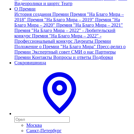
Видеоролики и шортс
Театр
О Премии
История создания Премии
Премия "На Благо Мира –
2018"
Премия "На Благо Мира – 2019"
Премия "На
Благо Мира – 2020"
Премия "На Благо Мира – 2021"
Премия "На Благо Мира – 2022" - Любительский
конкурс
Премия "На Благо Мира – 2022" -
Профессиональный конкурс
Лауреаты Премии
Положение о Премии "На Благо Мира"
Пресс-релиз о
Премии
Экспертный совет
СМИ о нас
Партнеры
Премии
Контакты
Вопросы и ответы
Подборки
Сокровищница
Москва
Санкт-Петербург