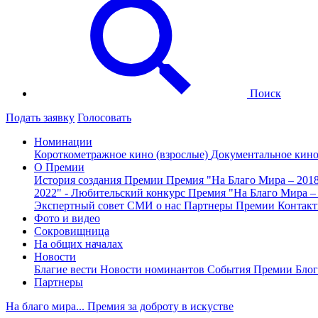
Поиск
Подать заявку
Голосовать
Номинации
Короткометражное кино (взрослые)
Документальное кин
О Премии
История создания Премии
Премия "На Благо Мира – 201
2022" - Любительский конкурс
Премия "На Благо Мира –
Экспертный совет
СМИ о нас
Партнеры Премии
Контак
Фото и видео
Сокровищница
На общих началах
Новости
Благие вести
Новости номинантов
События Премии
Блог
Партнеры
На благо мира... Премия за доброту в искустве