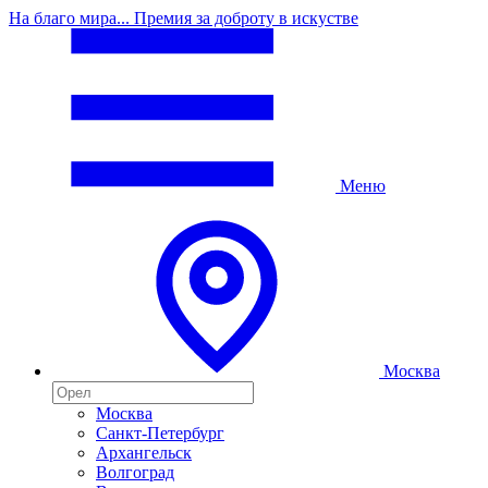
На благо мира... Премия за доброту в искустве
Меню
Москва
Москва
Санкт-Петербург
Архангельск
Волгоград