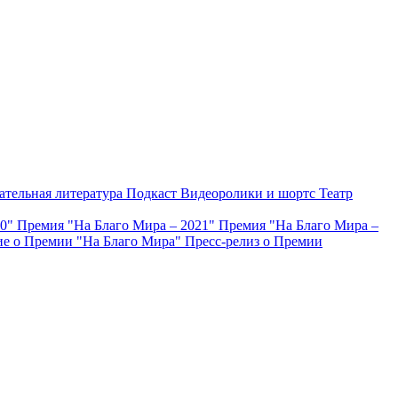
ательная литература
Подкаст
Видеоролики и шортс
Театр
20"
Премия "На Благо Мира – 2021"
Премия "На Благо Мира –
е о Премии "На Благо Мира"
Пресс-релиз о Премии