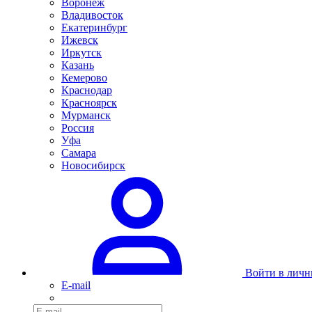
Воронеж
Владивосток
Екатеринбург
Ижевск
Иркутск
Казань
Кемерово
Краснодар
Красноярск
Мурманск
Россия
Уфа
Самара
Новосибирск
Войти в личн
E-mail