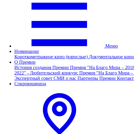
Меню
Номинации
Короткометражное кино (взрослые)
Документальное кин
О Премии
История создания Премии
Премия "На Благо Мира – 201
2022" - Любительский конкурс
Премия "На Благо Мира –
Экспертный совет
СМИ о нас
Партнеры Премии
Контак
Сокровищница