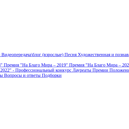
о
Видеопередача\блог (взрослые)
Песня
Художественная и познав
8"
Премия "На Благо Мира – 2019"
Премия "На Благо Мира – 20
 2022" - Профессиональный конкурс
Лауреаты Премии
Положени
ты
Вопросы и ответы
Подборки