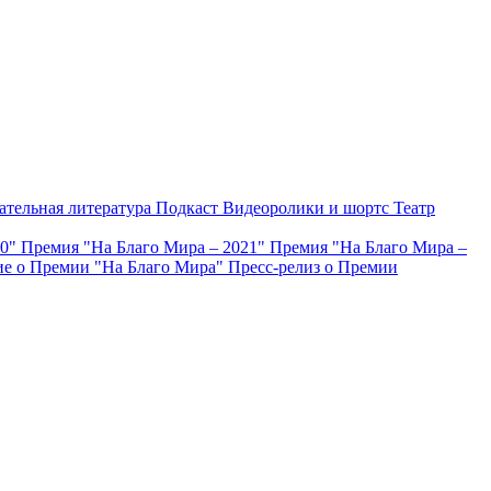
ательная литература
Подкаст
Видеоролики и шортс
Театр
20"
Премия "На Благо Мира – 2021"
Премия "На Благо Мира –
е о Премии "На Благо Мира"
Пресс-релиз о Премии