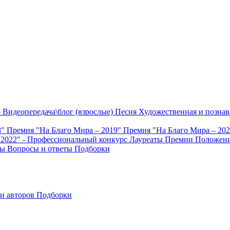
о
Видеопередача\блог (взрослые)
Песня
Художественная и познав
8"
Премия "На Благо Мира – 2019"
Премия "На Благо Мира – 20
 2022" - Профессиональный конкурс
Лауреаты Премии
Положени
ты
Вопросы и ответы
Подборки
и авторов
Подборки